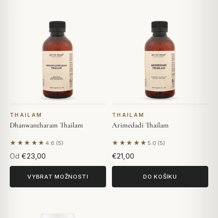
THAILAM
THAILAM
Dhanwantharam Thailam
Arimedadi Thailam
★★★★★
★★★★★
4.6 (5)
5.0 (5)
Na základě 5 hodnocení
Na základě 5 hodnocení
Od
€23,00
€21,00
VYBRAT MOŽNOSTI
DO KOŠÍKU