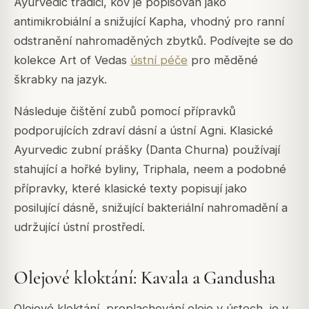
Ayurvedic tradici, kov je popisován jako
antimikrobiální a snižující Kapha, vhodný pro ranní
odstranění nahromaděných zbytků. Podívejte se do
kolekce Art of Vedas
ústní péče
pro měděné
škrabky na jazyk.
Následuje čištění zubů pomocí přípravků
podporujících zdraví dásní a ústní Agni. Klasické
Ayurvedic zubní prášky (Danta Churna) používají
stahující a hořké byliny, Triphala, neem a podobné
přípravky, které klasické texty popisují jako
posilující dásně, snižující bakteriální nahromadění a
udržující ústní prostředí.
Olejové kloktání: Kavala a Gandusha
Olejové kloktání, proplachování oleje v ústech, je v