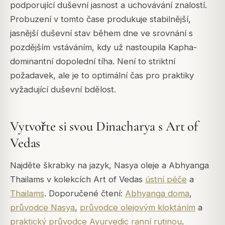
podporující duševní jasnost a uchovávání znalostí.
Probuzení v tomto čase produkuje stabilnější,
jasnější duševní stav během dne ve srovnání s
pozdějším vstáváním, kdy už nastoupila Kapha-
dominantní dopolední tíha. Není to striktní
požadavek, ale je to optimální čas pro praktiky
vyžadující duševní bdělost.
Vytvořte si svou Dinacharya s Art of
Vedas
Najděte škrabky na jazyk, Nasya oleje a Abhyanga
Thailams v kolekcích Art of Vedas
ústní péče
a
Thailams
. Doporučené čtení:
Abhyanga doma
,
průvodce Nasya
,
průvodce olejovým kloktáním
a
praktický průvodce Ayurvedic ranní rutinou
.