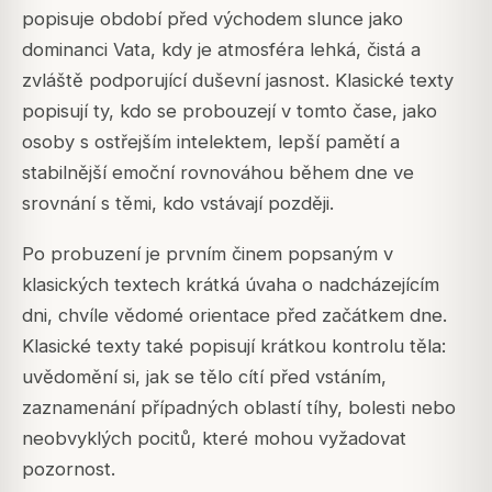
popisuje období před východem slunce jako
dominanci Vata, kdy je atmosféra lehká, čistá a
zvláště podporující duševní jasnost. Klasické texty
popisují ty, kdo se probouzejí v tomto čase, jako
osoby s ostřejším intelektem, lepší pamětí a
stabilnější emoční rovnováhou během dne ve
srovnání s těmi, kdo vstávají později.
Po probuzení je prvním činem popsaným v
klasických textech krátká úvaha o nadcházejícím
dni, chvíle vědomé orientace před začátkem dne.
Klasické texty také popisují krátkou kontrolu těla:
uvědomění si, jak se tělo cítí před vstáním,
zaznamenání případných oblastí tíhy, bolesti nebo
neobvyklých pocitů, které mohou vyžadovat
pozornost.