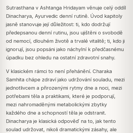
Sutrasthana v Ashtanga Hridayam věnuje celý oddíl
Dinacharya, Ayurvedic denní rutině. Úvod kapitoly
jasně stanovuje její důležitost: ti, kdo dodržují
předepsanou denní rutinu, jsou ujištěni o svobodě
od nemocí, dlouhém životě a trvalé vitalitě; ti, kdo ji
ignorují, jsou popsáni jako náchylní k předčasnému
úpadku bez ohledu na ostatní zdravotní snahy.
V klasickém rámci to není přehánění. Charaka
Samhita chápe zdraví jako udržování souladu, mezi
jednotlivcem a přirozenými rytmy dne a noci, mezi
potřebami těla a praktikami, které je podporují,
mezi nahromaděnými metabolickými zbytky
každého dne a schopností těla je odstranit.
Dinacharya je klasická odpověď na to, jak tento
soulad udržovat, nikoli dramatickými zásahy, ale