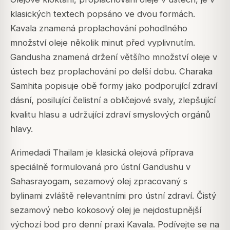
klasických textech popsáno ve dvou formách.
Kavala znamená proplachování pohodlného
množství oleje několik minut před vyplivnutím.
Gandusha znamená držení většího množství oleje v
ústech bez proplachování po delší dobu. Charaka
Samhita popisuje obě formy jako podporující zdraví
dásní, posilující čelistní a obličejové svaly, zlepšující
kvalitu hlasu a udržující zdraví smyslových orgánů
hlavy.
Arimedadi Thailam je klasická olejová příprava
speciálně formulovaná pro ústní Gandushu v
Sahasrayogam, sezamový olej zpracovaný s
bylinami zvláště relevantními pro ústní zdraví. Čistý
sezamový nebo kokosový olej je nejdostupnější
výchozí bod pro denní praxi Kavala. Podívejte se na