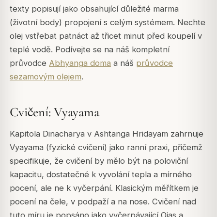
texty popisují jako obsahující důležité marma
(životní body) propojení s celým systémem. Nechte
olej vstřebat patnáct až třicet minut před koupelí v
teplé vodě. Podívejte se na náš kompletní
průvodce
Abhyanga doma
a náš
průvodce
sezamovým olejem
.
Cvičení: Vyayama
Kapitola Dinacharya v Ashtanga Hridayam zahrnuje
Vyayama (fyzické cvičení) jako ranní praxi, přičemž
specifikuje, že cvičení by mělo být na poloviční
kapacitu, dostatečné k vyvolání tepla a mírného
pocení, ale ne k vyčerpání. Klasickým měřítkem je
pocení na čele, v podpaží a na nose. Cvičení nad
tuto míru je popsáno jako vyčerpávající Ojas a