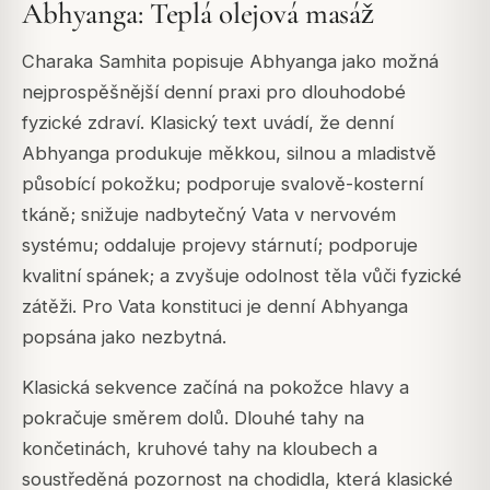
Abhyanga: Teplá olejová masáž
Charaka Samhita popisuje Abhyanga jako možná
nejprospěšnější denní praxi pro dlouhodobé
fyzické zdraví. Klasický text uvádí, že denní
Abhyanga produkuje měkkou, silnou a mladistvě
působící pokožku; podporuje svalově-kosterní
tkáně; snižuje nadbytečný Vata v nervovém
systému; oddaluje projevy stárnutí; podporuje
kvalitní spánek; a zvyšuje odolnost těla vůči fyzické
zátěži. Pro Vata konstituci je denní Abhyanga
popsána jako nezbytná.
Klasická sekvence začíná na pokožce hlavy a
pokračuje směrem dolů. Dlouhé tahy na
končetinách, kruhové tahy na kloubech a
soustředěná pozornost na chodidla, která klasické