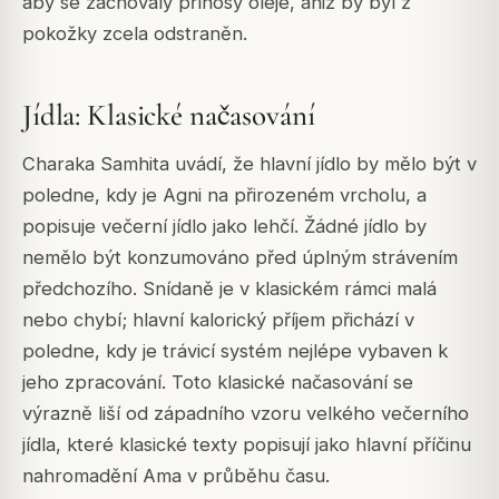
aby se zachovaly přínosy oleje, aniž by byl z
pokožky zcela odstraněn.
Jídla: Klasické načasování
Charaka Samhita uvádí, že hlavní jídlo by mělo být v
poledne, kdy je Agni na přirozeném vrcholu, a
popisuje večerní jídlo jako lehčí. Žádné jídlo by
nemělo být konzumováno před úplným strávením
předchozího. Snídaně je v klasickém rámci malá
nebo chybí; hlavní kalorický příjem přichází v
poledne, kdy je trávicí systém nejlépe vybaven k
jeho zpracování. Toto klasické načasování se
výrazně liší od západního vzoru velkého večerního
jídla, které klasické texty popisují jako hlavní příčinu
nahromadění Ama v průběhu času.