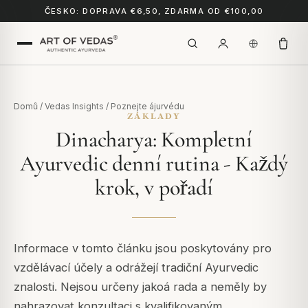
ČESKO: DOPRAVA €6,50, ZDARMA OD €100,00
Domů
/
Vedas Insights
/
Poznejte ájurvédu
ZÁKLADY
Dinacharya: Kompletní
Ayurvedic denní rutina - Každý
krok, v pořadí
Informace v tomto článku jsou poskytovány pro
vzdělávací účely a odrážejí tradiční Ayurvedic
znalosti. Nejsou určeny jakoá rada a neměly by
nahrazovat konzultaci s kvalifikovaným