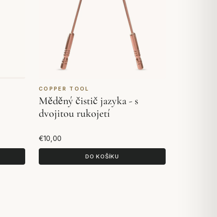
COPPER TOOL
Měděný čistič jazyka - s
dvojitou rukojetí
€10,00
DO KOŠÍKU