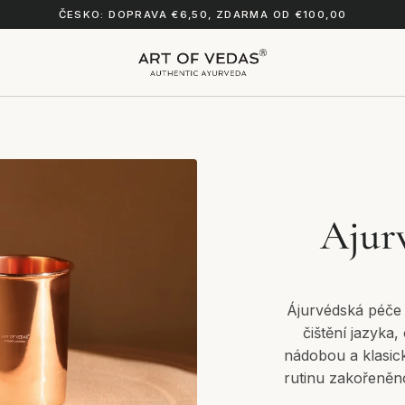
ČESKO: DOPRAVA €6,50, ZDARMA OD €100,00
Ajur
Ájurvédská péče 
čištění jazyka
nádobou a klasick
rutinu zakořeněn