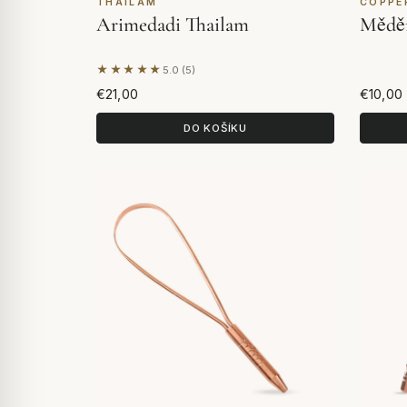
THAILAM
COPPE
Arimedadi Thailam
Měděn
★★★★★
5.0 (5)
Na základě 5 hodnocení
€21,00
€10,00
DO KOŠÍKU