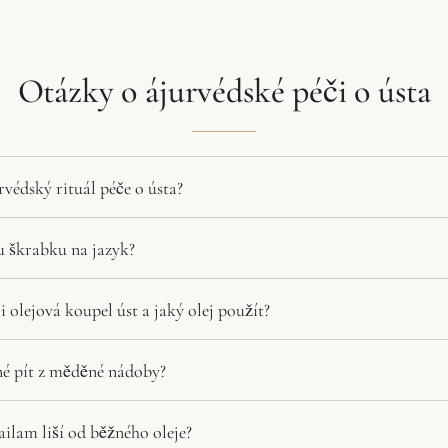
Otázky o ájurvédské péči o ústa
rvédský rituál péče o ústa?
 škrabku na jazyk?
 olejová koupel úst a jaký olej použít?
né pít z měděné nádoby?
ilam liší od běžného oleje?