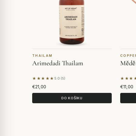
THAILAM
COPPE
Arimedadi Thailam
Měděn
★★★★★
★★★
5.0 (5)
Na základě 5 hodnocení
Na zák
€21,00
€11,00
DO KOŠÍKU