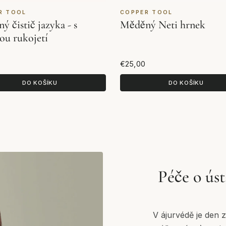
R TOOL
COPPER TOOL
 čistič jazyka - s
Měděný Neti hrnek
ou rukojetí
€25,00
DO KOŠÍKU
DO KOŠÍKU
Péče o ús
V ájurvédě je den 