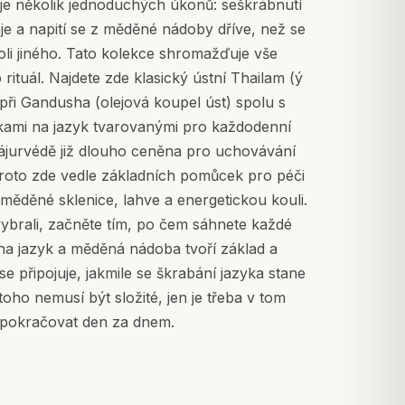
uje několik jednoduchých úkonů: seškrábnutí
eje a napití se z měděné nádoby dříve, než se
oli jiného. Tato kolekce shromažďuje vše
rituál. Najdete zde klasický ústní Thailam (ý
při Gandusha (olejová koupel úst) spolu s
ami na jazyk tvarovanými pro každodenní
 ájurvédě již dlouho ceněna pro uchovávání
roto zde vedle základních pomůcek pro péči
 měděné sklenice, lahve a energetickou kouli.
vybrali, začněte tím, po čem sáhnete každé
na jazyk a měděná nádoba tvoří základ a
e připojuje, jakmile se škrabání jazyka stane
oho nemusí být složité, jen je třeba v tom
pokračovat den za dnem.