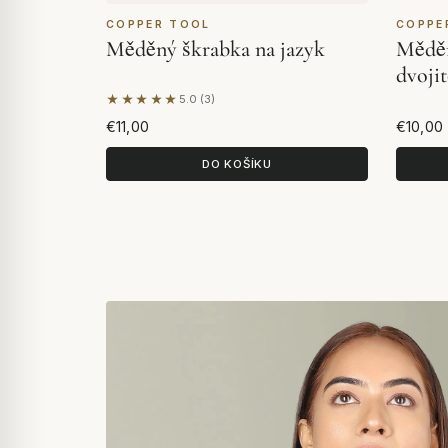
COPPER TOOL
COPPE
Měděný škrabka na jazyk
Měděný
dvojit
★★★★★
5.0 (3)
Na základě 3 hodnocení
€11,00
€10,00
DO KOŠÍKU