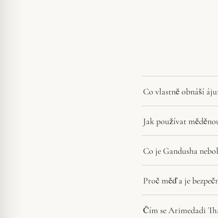
Co vlastně obnáší áju
Jak používat měděnou
Co je Gandusha neboli
Proč měď a je bezpeč
Čím se Arimedadi Tha