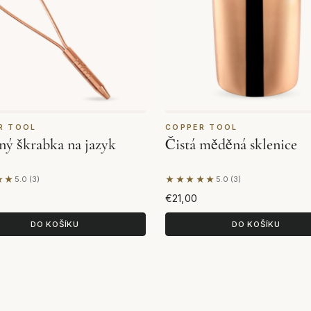
R TOOL
COPPER TOOL
ý škrabka na jazyk
Čistá měděná sklenice
★★
★★★★★
5.0 (3)
5.0 (3)
ladě 3 hodnocení
Na základě 3 hodnocení
€21,00
DO KOŠÍKU
DO KOŠÍKU