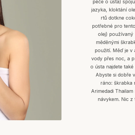
péče o ústa) spoj
jazyka, kloktání ol
rtů dotkne cok
potřebné pro tento 
olej) používaný 
měděnými škrabk
použití. Měď je v
vody přes noc, a p
o ústa najdete také
Abyste si dobře 
ráno: škrabka 
Arimedadi Thailam s
návykem. Nic z t