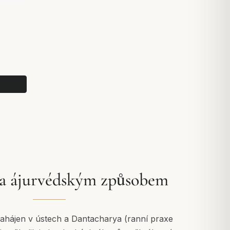
ta ájurvédským způsobem
zahájen v ústech a Dantacharya (ranní praxe