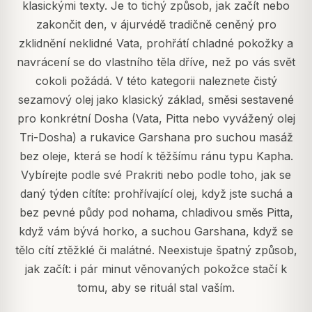
klasickými texty. Je to tichý způsob, jak začít nebo
zakončit den, v ájurvédě tradičně ceněný pro
zklidnění neklidné Vata, prohřátí chladné pokožky a
navrácení se do vlastního těla dříve, než po vás svět
cokoli požádá. V této kategorii naleznete čistý
sezamový olej jako klasický základ, směsi sestavené
pro konkrétní Dosha (Vata, Pitta nebo vyvážený olej
Tri-Dosha) a rukavice Garshana pro suchou masáž
bez oleje, která se hodí k těžšímu ránu typu Kapha.
Vybírejte podle své Prakriti nebo podle toho, jak se
daný týden cítíte: prohřívající olej, když jste suchá a
bez pevné půdy pod nohama, chladivou směs Pitta,
když vám bývá horko, a suchou Garshana, když se
tělo cítí ztěžklé či malátné. Neexistuje špatný způsob,
jak začít: i pár minut věnovaných pokožce stačí k
tomu, aby se rituál stal vaším.