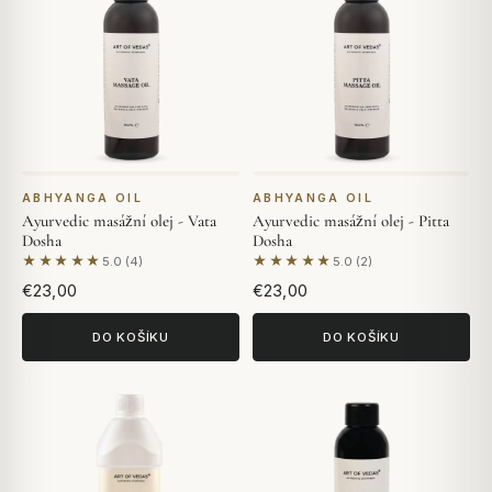
ABHYANGA OIL
ABHYANGA OIL
Ayurvedic masážní olej - Vata
Ayurvedic masážní olej - Pitta
Dosha
Dosha
★★★★★
★★★★★
5.0 (4)
5.0 (2)
Na základě 4 hodnocení
Na základě 2 hodnocení
€23,00
€23,00
DO KOŠÍKU
DO KOŠÍKU