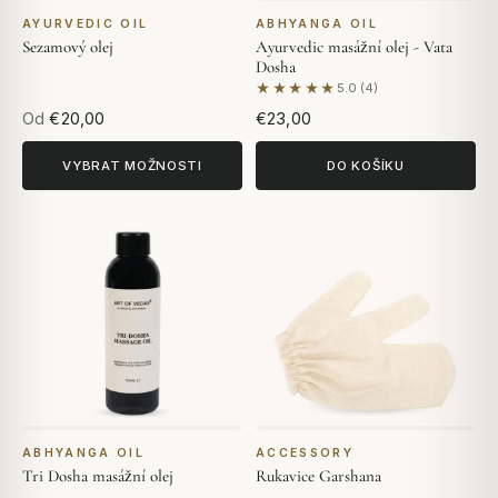
AYURVEDIC OIL
ABHYANGA OIL
Sezamový olej
Ayurvedic masážní olej - Vata
Dosha
★★★★★
5.0 (4)
Na základě 4 hodnocení
Od
€20,00
€23,00
VYBRAT MOŽNOSTI
DO KOŠÍKU
ABHYANGA OIL
ACCESSORY
Tri Dosha masážní olej
Rukavice Garshana