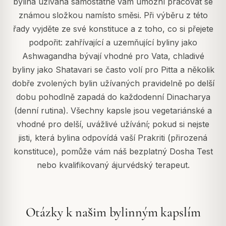
bylina užívaná samostatně vám umožní pracovat se
známou složkou namísto směsi. Při výběru z této
řady vyjděte ze své konstituce a z toho, co si přejete
podpořit: zahřívající a uzemňující byliny jako
Ashwagandha bývají vhodné pro Vata, chladivé
byliny jako Shatavari se často volí pro Pitta a několik
dobře zvolených bylin užívaných pravidelně po delší
dobu pohodlně zapadá do každodenní Dinacharya
(denní rutina). Všechny kapsle jsou vegetariánské a
vhodné pro delší, uvážlivé užívání; pokud si nejste
jisti, která bylina odpovídá vaší Prakriti (přirozená
konstituce), pomůže vám náš bezplatný Dosha Test
nebo kvalifikovaný ájurvédský terapeut.
Otázky k našim bylinným kapslím