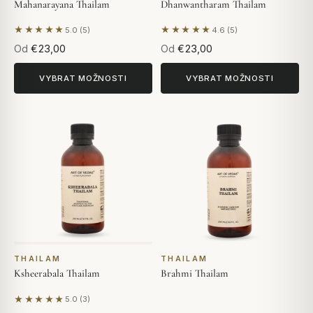
Mahanarayana Thailam
Dhanwantharam Thailam
★★★★★
★★★★★
5.0 (5)
4.6 (5)
Na základě 5 hodnocení
Na základě 5 hodnocení
Od
€23,00
Od
€23,00
VYBRAT MOŽNOSTI
VYBRAT MOŽNOSTI
THAILAM
THAILAM
Ksheerabala Thailam
Brahmi Thailam
★★★★★
5.0 (3)
Na základě 3 hodnocení