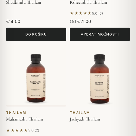
Shadbindu Thailam
Ksheerabala Thailam
★★★★★
5.0 (3)
Na základě 3 hodnocení
€14,00
Od
€21,00
DO KOŠÍKU
VYBRAT MOŽNOSTI
THAILAM
THAILAM
Mahamasha Thailam
Jathyadi Thailam
★★★★★
5.0 (2)
Na základě 2 hodnocení