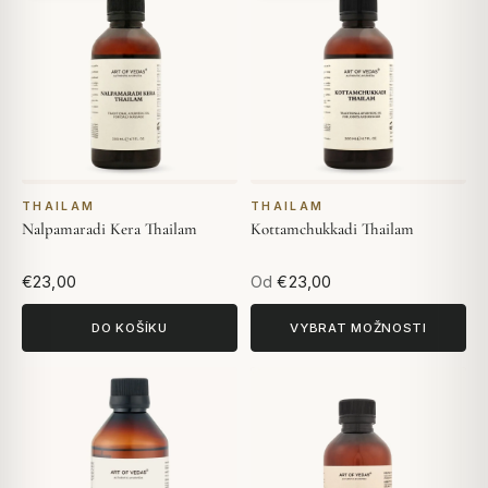
THAILAM
THAILAM
Nalpamaradi Kera Thailam
Kottamchukkadi Thailam
€23,00
Od
€23,00
DO KOŠÍKU
VYBRAT MOŽNOSTI