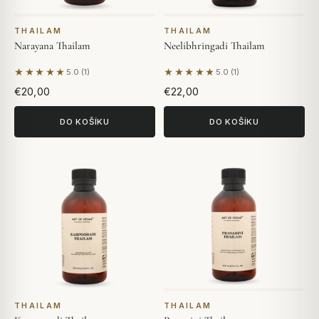
THAILAM
THAILAM
Narayana Thailam
Neelibhringadi Thailam
★★★★★
★★★★★
5.0 (1)
5.0 (1)
Na základě 1 hodnocení
Na základě 1 hodnocení
€20,00
€22,00
DO KOŠÍKU
DO KOŠÍKU
THAILAM
THAILAM