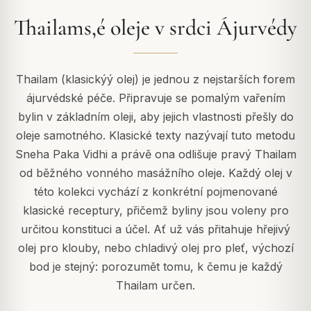
Thailams,é oleje v srdci Ájurvédy
Thailam (klasickýý olej) je jednou z nejstarších forem
ájurvédské péče. Připravuje se pomalým vařením
bylin v základním oleji, aby jejich vlastnosti přešly do
oleje samotného. Klasické texty nazývají tuto metodu
Sneha Paka Vidhi a právě ona odlišuje pravý Thailam
od běžného vonného masážního oleje. Každý olej v
této kolekci vychází z konkrétní pojmenované
klasické receptury, přičemž byliny jsou voleny pro
určitou konstituci a účel. Ať už vás přitahuje hřejivý
olej pro klouby, nebo chladivý olej pro pleť, výchozí
bod je stejný: porozumět tomu, k čemu je každý
Thailam určen.