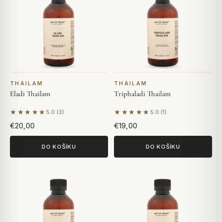
THAILAM
THAILAM
Eladi Thailam
Triphaladi Thailam
★★★★★
★★★★★
5.0 (3)
5.0 (1)
Na základě 3 hodnocení
Na základě 1 hodnocení
€20,00
€19,00
DO KOŠÍKU
DO KOŠÍKU