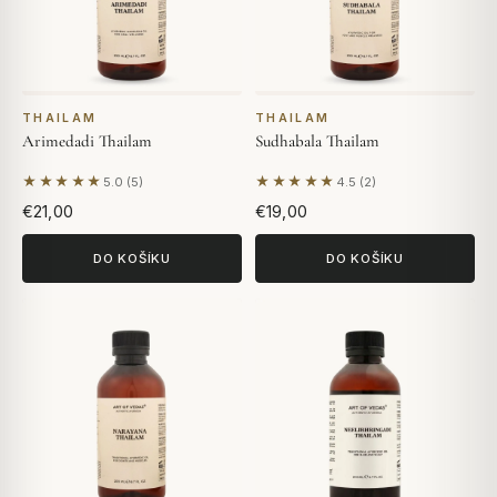
THAILAM
THAILAM
Arimedadi Thailam
Sudhabala Thailam
★★★★★
★★★★★
5.0 (5)
4.5 (2)
Na základě 5 hodnocení
Na základě 2 hodnocení
€21,00
€19,00
DO KOŠÍKU
DO KOŠÍKU