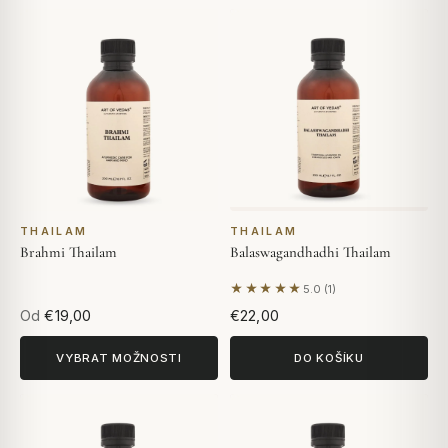
THAILAM
THAILAM
Brahmi Thailam
Balaswagandhadhi Thailam
★★★★★
5.0 (1)
Na základě 1 hodnocení
Od
€19,00
€22,00
VYBRAT MOŽNOSTI
DO KOŠÍKU