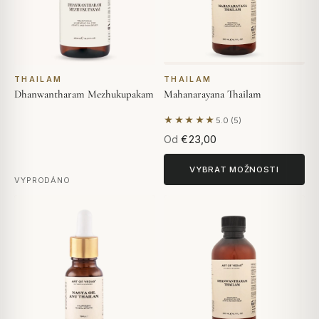
THAILAM
THAILAM
Dhanwantharam Mezhukupakam
Mahanarayana Thailam
★★★★★
5.0 (5)
Na základě 5 hodnocení
Od
€23,00
VYBRAT MOŽNOSTI
VYPRODÁNO