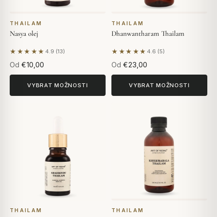
THAILAM
THAILAM
Nasya olej
Dhanwantharam Thailam
★★★★★
★★★★★
4.9 (13)
4.6 (5)
Na základě 13 hodnocení
Na základě 5 hodnocení
Od
€10,00
Od
€23,00
VYBRAT MOŽNOSTI
VYBRAT MOŽNOSTI
THAILAM
THAILAM