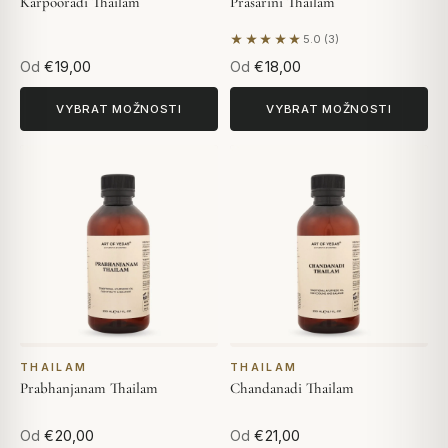
Karpooradi Thailam
Prasarini Thailam
★★★★★
5.0 (3)
Na základě 3 hodnocení
Od
€19,00
Od
€18,00
VYBRAT MOŽNOSTI
VYBRAT MOŽNOSTI
THAILAM
THAILAM
Prabhanjanam Thailam
Chandanadi Thailam
Od
€20,00
Od
€21,00