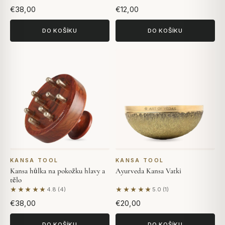
€38,00
€12,00
DO KOŠÍKU
DO KOŠÍKU
KANSA TOOL
KANSA TOOL
Kansa hůlka na pokožku hlavy a
Ayurveda Kansa Vatki
tělo
★★★★★
★★★★★
4.8 (4)
5.0 (1)
Na základě 4 hodnocení
Na základě 1 hodnocení
€38,00
€20,00
DO KOŠÍKU
DO KOŠÍKU