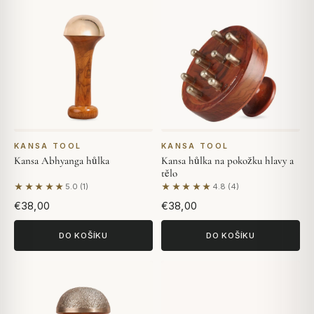
KANSA TOOL
KANSA TOOL
Kansa Abhyanga hůlka
Kansa hůlka na pokožku hlavy a
tělo
★★★★★
★★★★★
5.0 (1)
4.8 (4)
Na základě 1 hodnocení
Na základě 4 hodnocení
€38,00
€38,00
DO KOŠÍKU
DO KOŠÍKU