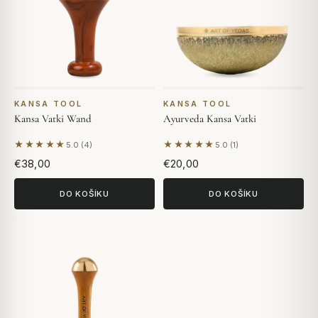
KANSA TOOL
KANSA TOOL
Kansa Vatki Wand
Ayurveda Kansa Vatki
★★★★★
★★★★★
5.0 (4)
5.0 (1)
Na základě 4 hodnocení
Na základě 1 hodnocení
€38,00
€20,00
DO KOŠÍKU
DO KOŠÍKU