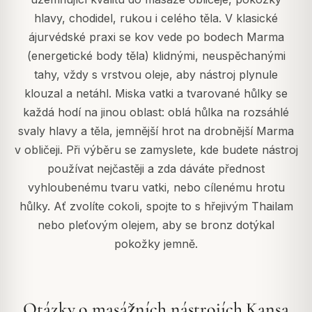
hlavy, chodidel, rukou i celého těla. V klasické
ájurvédské praxi se kov vede po bodech Marma
(energetické body těla) klidnými, neuspěchanými
tahy, vždy s vrstvou oleje, aby nástroj plynule
klouzal a netáhl. Miska vatki a tvarované hůlky se
každá hodí na jinou oblast: oblá hůlka na rozsáhlé
svaly hlavy a těla, jemnější hrot na drobnější Marma
v obličeji. Při výběru se zamyslete, kde budete nástroj
používat nejčastěji a zda dáváte přednost
vyhloubenému tvaru vatki, nebo cílenému hrotu
hůlky. Ať zvolíte cokoli, spojte to s hřejivým Thailam
nebo pleťovým olejem, aby se bronz dotýkal
pokožky jemně.
Otázky o masážních nástrojích Kansa