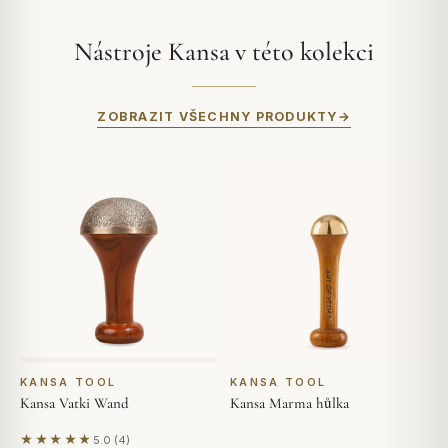
Nástroje Kansa v této kolekci
ZOBRAZIT VŠECHNY PRODUKTY
KANSA TOOL
KANSA TOOL
Kansa Vatki Wand
Kansa Marma hůlka
★★★★★
5.0 (4)
Na základě 4 hodnocení