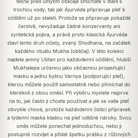
těsně před umytím obličeje smícháte v dlani s
trochou vody, tak jak Ájurvéda připravuje pleť k
očištění už po staletí. Protože se připravuje pokaždé
čerstvě, nevyžaduje žádné konzervanty ani
syntetická pojiva, a právě proto klasická Ájurvéda
staví tento druh očisty, zvaný Shodhana, na začátek
každého rituálu Mukha (obličej). V této kolekci
najdete jemný Ubtan pro každodenní očištění, hlubší
Mukhalepa určenou jako občasnou projasňující
masku a jednu bylinu Varnya (podporující pleť),
kterou můžete použít samostatně nebo přimíchat do
kterékoli z obou směsí. Při výběru myslete nejprve
na to, jak často ji chcete používat a jak se vaše pleť
obvykle chová, protože každodenní čisticí přípravek
a týdenní maska kladou na pleť odlišné nároky. Svou
směs můžete ponechat jednoduchou, nebo ji
postupně rozvíjet a přidat špetku prášku z růžových