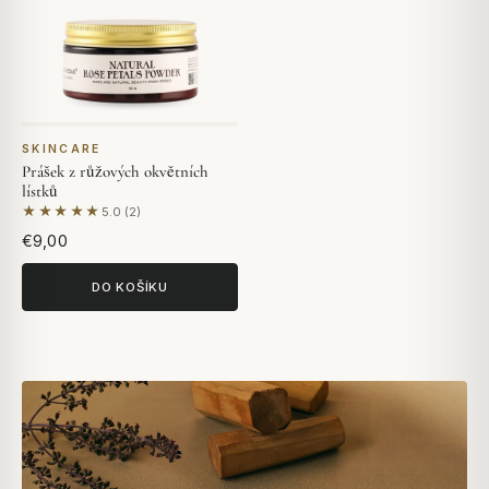
SKINCARE
Prášek z růžových okvětních
lístků
★★★★★
5.0 (2)
Na základě 2 hodnocení
€9,00
DO KOŠÍKU