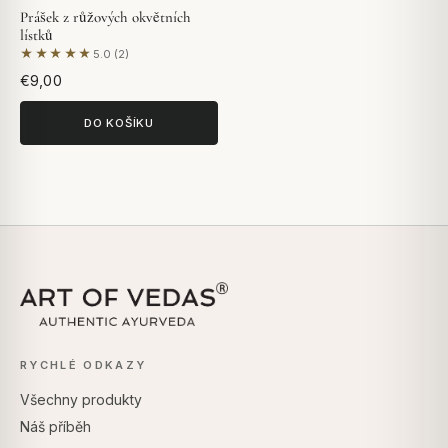
Prášek z růžových okvětních
lístků
★★★★★
5.0 (2)
Na základě 2 hodnocení
€9,00
DO KOŠÍKU
RYCHLÉ ODKAZY
Všechny produkty
Náš příběh