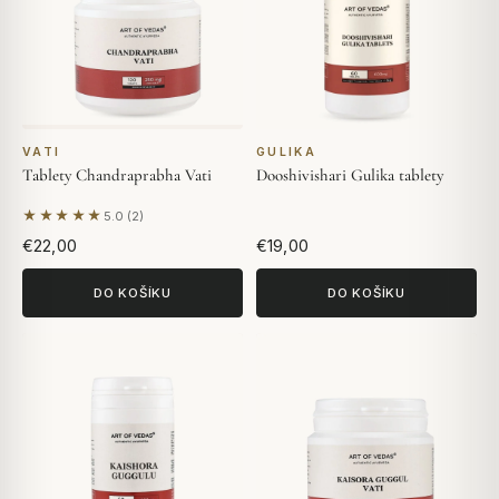
VATI
GULIKA
Tablety Chandraprabha Vati
Dooshivishari Gulika tablety
★★★★★
5.0 (2)
Na základě 2 hodnocení
€22,00
€19,00
DO KOŠÍKU
DO KOŠÍKU