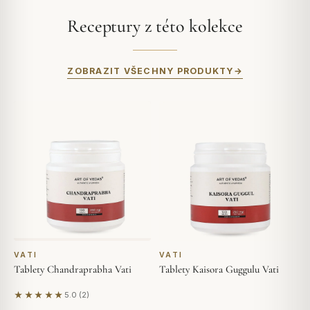
Receptury z této kolekce
ZOBRAZIT VŠECHNY PRODUKTY
VATI
VATI
Tablety Chandraprabha Vati
Tablety Kaisora Guggulu Vati
★★★★★
5.0 (2)
Na základě 2 hodnocení