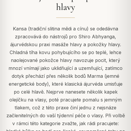
hlavy
Kansa (tradiční slitina mědi a cínu) se odedávna
zpracovává do nástrojů pro Shiro Abhyanga,
ájurvédskou praxi masáže hlavy a pokožky hlavy.
Chladná tíha kovu pohybujícího se po teplé, lehce
naolejované pokožce hlavy navozuje pocit, který
mnozí vnímají jako uklidňující a uzemňující, zatímco
dotyk přechází přes několik bodů Marma (jemné
energetické body), které klasická ájurvéda umisťuje
po celé hlavě. Nejprve nanesete několik kapek
olejíčku na vlasy, poté pracujete pomalu s jemným
tlakem, což z této praxe činí jednu z nejsnáze
začlenitelných do vaší týdenní péče o vlasy. Při volbě
v rámci této kategorie zvažte, jak rádi pracujete: