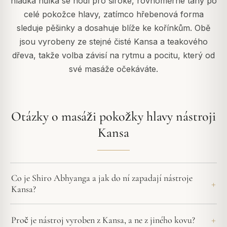
hladká hůlka se hodí pro široké, rovnoměrné tahy po
celé pokožce hlavy, zatímco hřebenová forma
sleduje pěšinky a dosahuje blíže ke kořínkům. Obě
jsou vyrobeny ze stejné čisté Kansa a teakového
dřeva, takže volba závisí na rytmu a pocitu, který od
své masáže očekáváte.
Otázky o masáži pokožky hlavy nástroji
Kansa
Co je Shiro Abhyanga a jak do ní zapadají nástroje
Kansa?
Proč je nástroj vyroben z Kansa, a ne z jiného kovu?