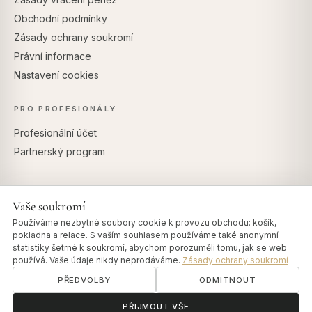
Obchodní podmínky
Zásady ochrany soukromí
Právní informace
Nastavení cookies
PRO PROFESIONÁLY
Profesionální účet
Partnerský program
Vaše soukromí
BEZPEČNÉ PLATBY
Používáme nezbytné soubory cookie k provozu obchodu: košík,
pokladna a relace. S vaším souhlasem používáme také anonymní
statistiky šetrné k soukromí, abychom porozuměli tomu, jak se web
používá. Vaše údaje nikdy neprodáváme.
Zásady ochrany soukromí
PŘEDVOLBY
ODMÍTNOUT
© 2026 Art of Vedas · Authentic Ayurveda d.o.o.
info@artofvedas.com
ॐ
Potřebujete pomoc?
PŘIJMOUT VŠE