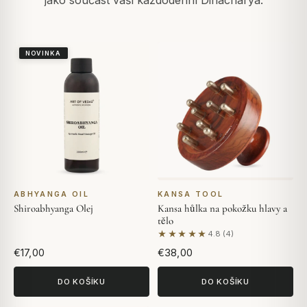
jako součást vaší každodenní Dinacharya.
NOVINKA
ABHYANGA OIL
KANSA TOOL
Shiroabhyanga Olej
Kansa hůlka na pokožku hlavy a
tělo
★★★★★
4.8 (4)
Na základě 4 hodnocení
€17,00
€38,00
DO KOŠÍKU
DO KOŠÍKU