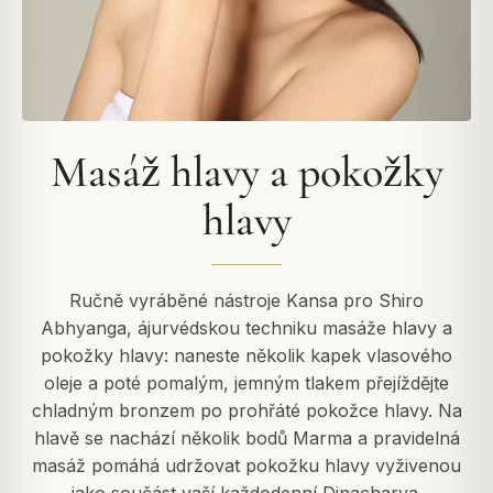
Masáž hlavy a pokožky
hlavy
Ručně vyráběné nástroje Kansa pro Shiro
Abhyanga, ájurvédskou techniku masáže hlavy a
pokožky hlavy: naneste několik kapek vlasového
oleje a poté pomalým, jemným tlakem přejíždějte
chladným bronzem po prohřáté pokožce hlavy. Na
hlavě se nachází několik bodů Marma a pravidelná
masáž pomáhá udržovat pokožku hlavy vyživenou