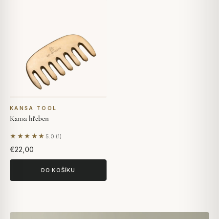
KANSA TOOL
Kansa hřeben
★★★★★
5.0 (1)
Na základě 1 hodnocení
€22,00
DO KOŠÍKU