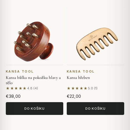
KANSA TOOL
KANSA TOOL
Kansa hůlka na pokožku hlavy a
Kansa hřeben
tělo
★★★★★
★★★★★
4.8 (4)
5.0 (1)
Na základě 4 hodnocení
Na základě 1 hodnocení
€38,00
€22,00
DO KOŠÍKU
DO KOŠÍKU