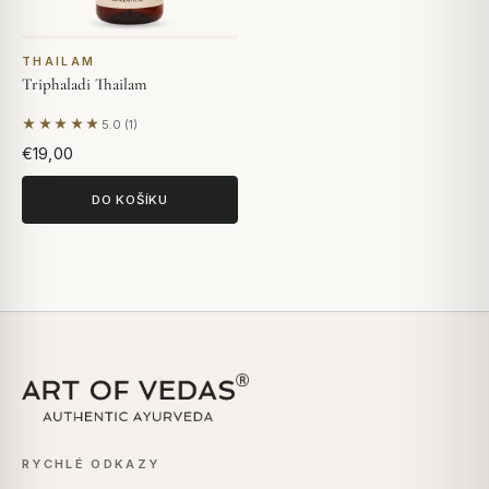
THAILAM
Triphaladi Thailam
★★★★★
5.0 (1)
Na základě 1 hodnocení
€19,00
DO KOŠÍKU
RYCHLÉ ODKAZY