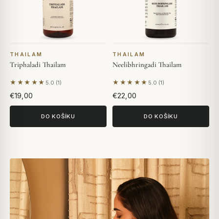
THAILAM
THAILAM
Triphaladi Thailam
Neelibhringadi Thailam
★★★★★
★★★★★
5.0 (1)
5.0 (1)
Na základě 1 hodnocení
Na základě 1 hodnocení
€19,00
€22,00
DO KOŠÍKU
DO KOŠÍKU