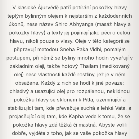
V klasické Ájurvédě patří potírání pokožky hlavy
teplým bylinným olejem k nejstarším z každodenních
úkonů, nese název Shiro Abhyanga (masáž hlavy a
pokožky hlavy) a texty jej pojímají jako péči o celou
hlavu, nikoli pouze o vlasy. Oleje v této kategorii se
připravují metodou Sneha Paka Vidhi, pomalým
postupem, při němž se byliny mnoho hodin vyvařují v
základním oleji, takže hotový Thailam (medikovaný
olej) nese vlastnosti každé rostliny, jež je v něm
obsažena. Každý z nich se hodí k jiné povaze:
chladivý a usazující olej pro rozpálenou, neklidnou
pokožku hlavy se sklonem k Pitta, uzemňující a
stabilizující tam, kde převažuje suchá a lehká Vata, a
projasňující olej tam, kde Kapha vede k tomu, že se
pokožka hlavy zdá těžká či mastná. Abyste volili
dobře, vyjděte z toho, jak se vaše pokožka hlavy