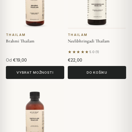
THAILAM
THAILAM
Brahmi Thailam
Neelibhringadi Thailam
★★★★★
5.0 (1)
Na základě 1 hodnocení
Od
€19,00
€22,00
VYBRAT MOŽNOSTI
DO KOŠÍKU