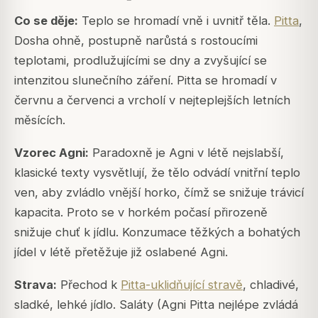
Co se děje:
Teplo se hromadí vně i uvnitř těla.
Pitta
,
Dosha ohně, postupně narůstá s rostoucími
teplotami, prodlužujícími se dny a zvyšující se
intenzitou slunečního záření. Pitta se hromadí v
červnu a červenci a vrcholí v nejteplejších letních
měsících.
Vzorec
Agni
:
Paradoxně je Agni v létě
nejslabší
,
klasické texty vysvětlují, že tělo odvádí vnitřní teplo
ven, aby zvládlo vnější horko, čímž se snižuje trávicí
kapacita. Proto se v horkém počasí přirozeně
snižuje chuť k jídlu. Konzumace těžkých a bohatých
jídel v létě přetěžuje již oslabené Agni.
Strava:
Přechod k
Pitta-uklidňující stravě
, chladivé,
sladké, lehké jídlo. Saláty (Agni Pitta nejlépe zvládá