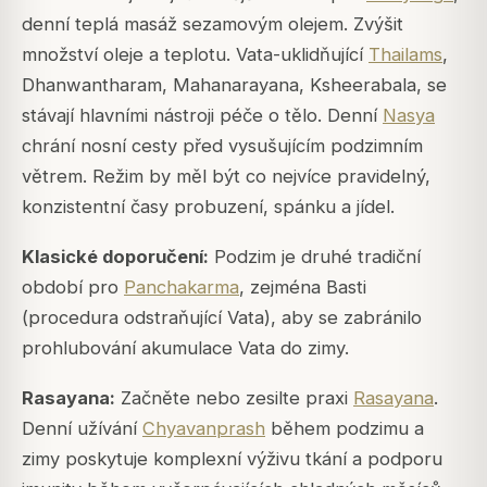
denní teplá masáž sezamovým olejem. Zvýšit
množství oleje a teplotu. Vata-uklidňující
Thailams
,
Dhanwantharam, Mahanarayana, Ksheerabala, se
stávají hlavními nástroji péče o tělo. Denní
Nasya
chrání nosní cesty před vysušujícím podzimním
větrem. Režim by měl být co nejvíce pravidelný,
konzistentní časy probuzení, spánku a jídel.
Klasické doporučení:
Podzim je druhé tradiční
období pro
Panchakarma
, zejména Basti
(procedura odstraňující Vata), aby se zabránilo
prohlubování akumulace Vata do zimy.
Rasayana
:
Začněte nebo zesilte praxi
Rasayana
.
Denní užívání
Chyavanprash
během podzimu a
zimy poskytuje komplexní výživu tkání a podporu