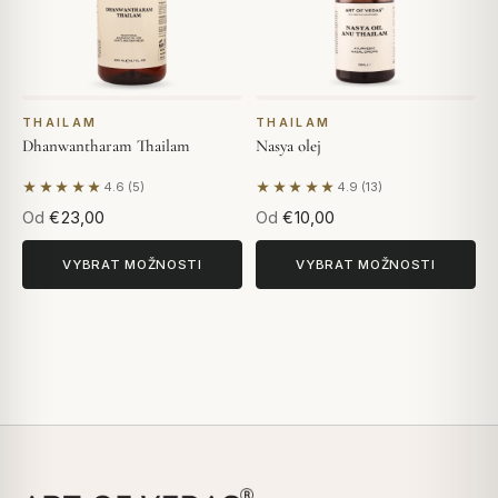
THAILAM
THAILAM
Dhanwantharam Thailam
Nasya olej
★★★★★
★★★★★
4.6 (5)
4.9 (13)
Na základě 5 hodnocení
Na základě 13 hodnocení
Od
€23,00
Od
€10,00
VYBRAT MOŽNOSTI
VYBRAT MOŽNOSTI