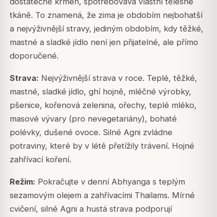
dostatečně krmen, spotřebovává vlastní tělesné
tkáně. To znamená, že zima je obdobím nejbohatší
a nejvýživnější stravy, jediným obdobím, kdy těžké,
mastné a sladké jídlo není jen přijatelné, ale přímo
doporučené.
Strava:
Nejvýživnější strava v roce. Teplé, těžké,
mastné, sladké jídlo, ghí hojně, mléčné výrobky,
pšenice, kořenová zelenina, ořechy, teplé mléko,
masové vývary (pro nevegetariány), bohaté
polévky, dušené ovoce. Silné Agni zvládne
potraviny, které by v létě přetížily trávení. Hojné
zahřívací koření.
Režim:
Pokračujte v denní
Abhyanga
s teplým
sezamovým olejem a zahřívacími
Thailams
. Mírné
cvičení, silné Agni a hustá strava podporují