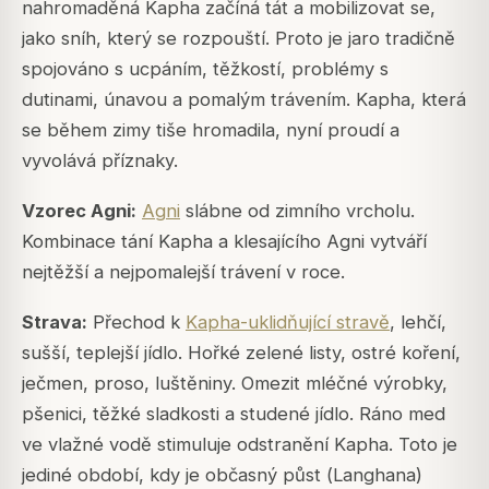
nahromaděná Kapha začíná tát a mobilizovat se,
jako sníh, který se rozpouští. Proto je jaro tradičně
spojováno s ucpáním, těžkostí, problémy s
dutinami, únavou a pomalým trávením. Kapha, která
se během zimy tiše hromadila, nyní proudí a
vyvolává příznaky.
Vzorec
Agni
:
Agni
slábne od zimního vrcholu.
Kombinace tání Kapha a klesajícího Agni vytváří
nejtěžší a nejpomalejší trávení v roce.
Strava:
Přechod k
Kapha-uklidňující stravě
, lehčí,
sušší, teplejší jídlo. Hořké zelené listy, ostré koření,
ječmen, proso, luštěniny. Omezit mléčné výrobky,
pšenici, těžké sladkosti a studené jídlo. Ráno med
ve vlažné vodě stimuluje odstranění Kapha. Toto je
jediné období, kdy je občasný půst (
Langhana
)