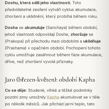
Doshu, která sdílí jeho vlastnosti
. Toto
předvídatelné zesílení vytváří cyklus akumulace,
zhoršení a uklidnění, který probíhá během roku.
Dosha
se
akumuluje
(
Sanchaya
) během období,
jehož vlastnosti odpovídají Doshe,
zhoršuje
se
(
Prakopa
) při přechodu mezi obdobími a
uklidňuje
(
Prashama
) v opačném období. Pochopení tohoto
cyklu umožňuje zasáhnout během fáze akumulace,
dříve, než zhoršení vyvolá příznaky.
Jaro (březen-květen): období Kapha
Co se děje:
Studené, vlhké a těžké podmínky
pozdní zimy umožnily
Kapha
akumulovat se v těle
po několik měsíců. Jak přichází jarní teplo, tato