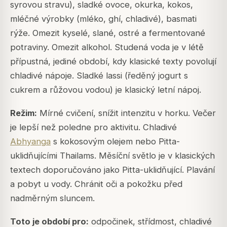
syrovou stravu), sladké ovoce, okurka, kokos,
mléčné výrobky (mléko, ghí, chladivé), basmati
rýže. Omezit kyselé, slané, ostré a fermentované
potraviny. Omezit alkohol. Studená voda je v létě
přípustná, jediné období, kdy klasické texty povolují
chladivé nápoje. Sladké lassi (ředěný jogurt s
cukrem a růžovou vodou) je klasický letní nápoj.
Režim:
Mírné cvičení, snížit intenzitu v horku. Večer
je lepší než poledne pro aktivitu. Chladivé
Abhyanga
s kokosovým olejem nebo Pitta-
uklidňujícími
Thailams
. Měsíční světlo je v klasických
textech doporučováno jako Pitta-uklidňující. Plavání
a pobyt u vody. Chránit oči a pokožku před
nadměrným sluncem.
Toto je období pro:
odpočinek, střídmost, chladivé