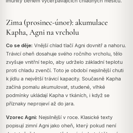
imunity během vyčerpávajících chladných měsíců.
Zima (prosinec-únor): akumulace
Kapha, Agni na vrcholu
Co se děje:
Vnější chlad tlačí Agni dovnitř a nahoru.
Trávicí oheň dosahuje svého ročního vrcholu, tělo
zvyšuje vnitřní teplo, aby udrželo základní teplotu
proti chladu zvenčí. Toto je období nejsilnější chuti
k jídlu a největší trávicí kapacity. Současně Kapha
začíná pomalu akumulovat, studené, vlhké
podmínky ukládají Kapha v tkáních, i když se
příznaky neprojeví až do jara.
Vzorec
Agni
:
Nejsilnější v roce.
Klasické texty
popisují zimní Agni jako oheň, který pokud není