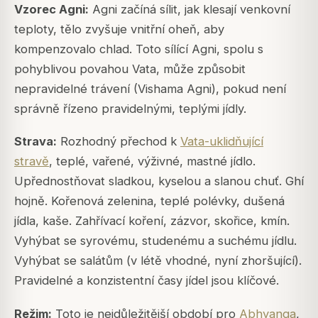
Vzorec
Agni
:
Agni začíná sílit, jak klesají venkovní
teploty, tělo zvyšuje vnitřní oheň, aby
kompenzovalo chlad. Toto sílící Agni, spolu s
pohyblivou povahou Vata, může způsobit
nepravidelné trávení (Vishama Agni), pokud není
správně řízeno pravidelnými, teplými jídly.
Strava:
Rozhodný přechod k
Vata-uklidňující
stravě
, teplé, vařené, výživné, mastné jídlo.
Upřednostňovat sladkou, kyselou a slanou chuť. Ghí
hojně. Kořenová zelenina, teplé polévky, dušená
jídla, kaše. Zahřívací koření, zázvor, skořice, kmín.
Vyhýbat se syrovému, studenému a suchému jídlu.
Vyhýbat se salátům (v létě vhodné, nyní zhoršující).
Pravidelné a konzistentní časy jídel jsou klíčové.
Režim:
Toto je nejdůležitější období pro
Abhyanga
,