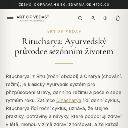
ČESKO: DOPRAVA €6,50, ZDARMA OD €100,00
ART OF VEDAS
Ritucharya: Ayurvedský
průvodce sezónním životem
Ritucharya
, z
Ritu
(roční období) a
Charya
(chování,
režim), je klasický Ayurvedic systém pro
přizpůsobení stravy, denního režimu a péče o sebe
rytmům roku. Zatímco
Dinacharya
řídí denní cyklus,
Ritucharya řídí roční cyklus, uznává, že stejné
praktiky, potraviny a návyky, které podporují zdraví
v létě, mohou v zimě zdraví zhoršovat, a že každé