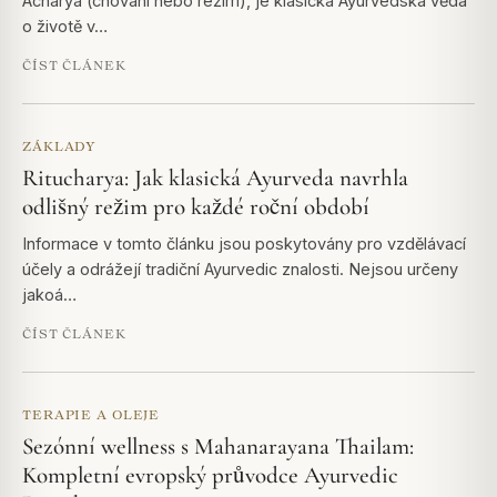
Acharya (chování nebo režim), je klasická Ayurvédská věda
o životě v…
ČÍST ČLÁNEK
ZÁKLADY
Ritucharya: Jak klasická Ayurveda navrhla
odlišný režim pro každé roční období
Informace v tomto článku jsou poskytovány pro vzdělávací
účely a odrážejí tradiční Ayurvedic znalosti. Nejsou určeny
jakoá…
ČÍST ČLÁNEK
TERAPIE A OLEJE
Sezónní wellness s Mahanarayana Thailam:
Kompletní evropský průvodce Ayurvedic