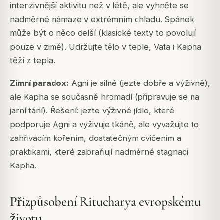
intenzivnější aktivitu než v létě, ale vyhněte se
nadměrné námaze v extrémním chladu. Spánek
může být o něco delší (klasické texty to povolují
pouze v zimě). Udržujte tělo v teple, Vata i Kapha
těží z tepla.
Zimní paradox:
Agni je silné (jezte dobře a výživně),
ale Kapha se současně hromadí (připravuje se na
jarní tání). Řešení: jezte výživné jídlo, které
podporuje Agni a vyživuje tkáně, ale vyvažujte to
zahřívacím kořením, dostatečným cvičením a
praktikami, které zabraňují nadměrné stagnaci
Kapha.
Přizpůsobení Ritucharya evropskému
životu