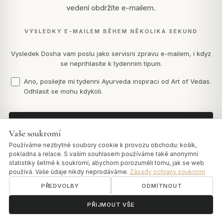
vedení obdržíte e-mailem.
VÝSLEDKY E-MAILEM BĚHEM NĚKOLIKA SEKUND
Vysledek Dosha vam poslu jako servisni zpravu e-mailem, i kdyz
se neprihlasite k tydennim tipum.
Ano, posilejte mi tydenni Ayurveda inspiraci od Art of Vedas.
Odhlasit se mohu kdykoli.
ZAČÍT TEST →
Vaše soukromí
Používáme nezbytné soubory cookie k provozu obchodu: košík,
pokladna a relace. S vaším souhlasem používáme také anonymní
statistiky šetrné k soukromí, abychom porozuměli tomu, jak se web
používá. Vaše údaje nikdy neprodáváme.
Zásady ochrany soukromí
PŘEDVOLBY
ODMÍTNOUT
ॐ
Potřebujete pomoc?
PŘIJMOUT VŠE