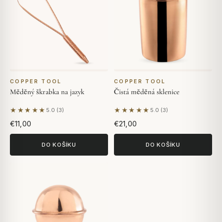
COPPER TOOL
COPPER TOOL
Měděný škrabka na jazyk
Čistá měděná sklenice
★★★★★
★★★★★
5.0 (3)
5.0 (3)
Na základě 3 hodnocení
Na základě 3 hodnocení
€11,00
€21,00
DO KOŠÍKU
DO KOŠÍKU