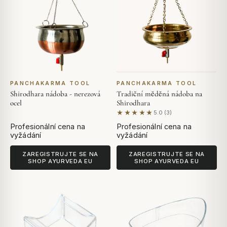
PANCHAKARMA TOOL
PANCHAKARMA TOOL
Shirodhara nádoba - nerezová
Tradiční měděná nádoba na
ocel
Shirodhara
★★★★★
5.0 (3)
Na základě 3 hodnocení
Profesionální cena na
Profesionální cena na
vyžádání
vyžádání
ZAREGISTRUJTE SE NA
ZAREGISTRUJTE SE NA
SHOP AYURVEDA EU
SHOP AYURVEDA EU