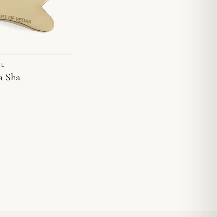
OL
a Sha