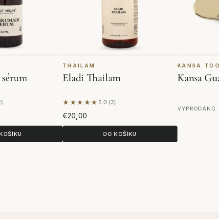
THAILAM
KANSA TO
 sérum
Eladi Thailam
Kansa Gu
★★★★★
2)
5.0 (3)
2 hodnocení
Na základě 3 hodnocení
VYPRODÁNO
€20,00
KOŠÍKU
DO KOŠÍKU