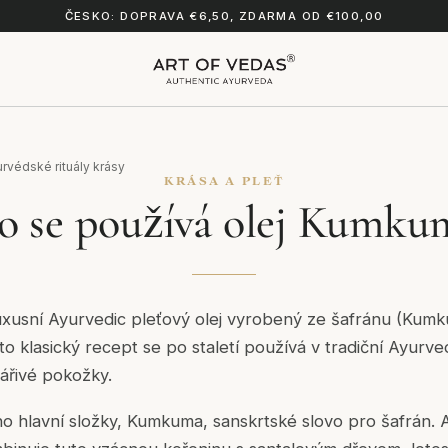
ČESKO: DOPRAVA €6,50, ZDARMA OD €100,00
urvédské rituály krásy
KRÁSA A PLEŤ
o se používá olej Kumku
uxusní Ayurvedic pleťový olej vyrobený ze šafránu (Kumk
o klasický recept se po staletí používá v tradiční Ayurve
ářivé pokožky.
o hlavní složky, Kumkuma, sanskrtské slovo pro šafrán. 