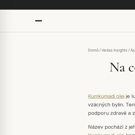
Domů
/
Vedas Insights
/
Áj
Na c
Kumkumadi olej
je l
vzácných bylin. Tent
podporu zdravé a z
Název pochází z jeh