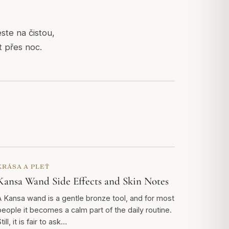
ste na čistou,
t přes noc.
KRÁSA A PLEŤ
Kansa Wand Side Effects and Skin Notes
A Kansa wand is a gentle bronze tool, and for most
people it becomes a calm part of the daily routine.
till, it is fair to ask…