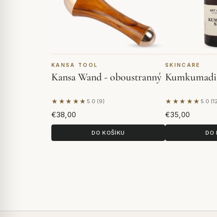
KANSA TOOL
SKINCARE
Kansa Wand - oboustranný
Kumkumadi
★★★★★
★★★★★
5.0 (9)
5.0 (1
Na základě 9 hodnocení
Na základě 1
€38,00
€35,00
DO KOŠÍKU
DO 