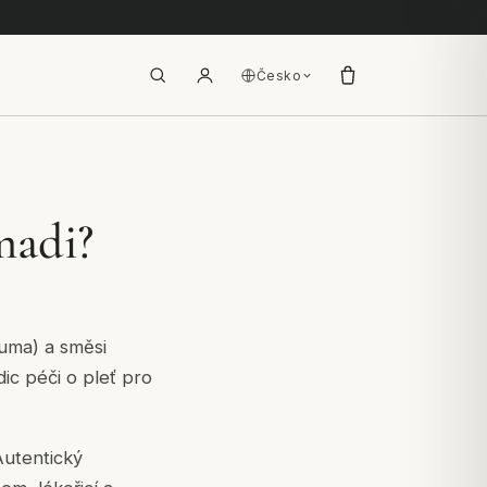
Česko
madi?
uma) a směsi
dic péči o pleť pro
Autentický