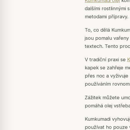
Kumkumadi olej
komb
dalšími rostlinnými
metodami přípravy.
To, co dělá Kumkuma
jsou pomalu vařeny
textech. Tento proc
V tradiční praxi se
K
kapek se zahřeje me
přes noc a vyživuje 
používáním rovnoměr
Zážitek můžete umo
pomáhá olej vstřebat
Kumkumadi vyhovuje 
používat ho pouze 