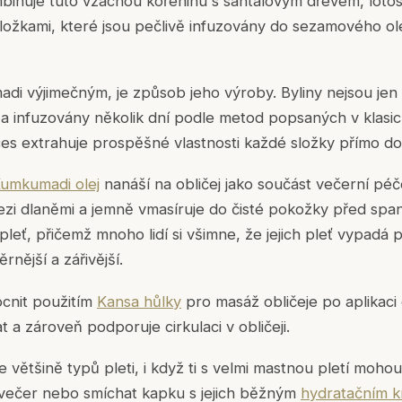
inuje tuto vzácnou kořeninu s santalovým dřevem, lotose
 složkami, které jsou pečlivě infuzovány do sezamového ole
di výjimečným, je způsob jeho výroby. Byliny nejsou jen
 a infuzovány několik dní podle metod popsaných v klasi
es extrahuje prospěšné vlastnosti každé složky přímo do 
umkumadi olej
nanáší na obličej jako součást večerní péč
zi dlaněmi a jemně vmasíruje do čisté pokožky před span
pleť, přičemž mnoho lidí si všimne, že jejich pleť vypadá
nější a zářivější.
cnit použitím
Kansa hůlky
pro masáž obličeje po aplikaci
 a zároveň podporuje cirkulaci v obličeji.
většině typů pleti, i když ti s velmi mastnou pletí moho
večer nebo smíchat kapku s jejich běžným
hydratačním 