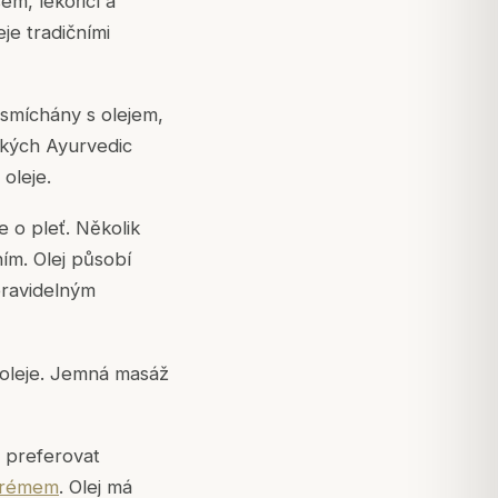
m, lékořicí a
je tradičními
 smíchány s olejem,
ckých Ayurvedic
oleje.
e o pleť. Několik
ím. Olej působí
 pravidelným
 oleje. Jemná masáž
u preferovat
krémem
. Olej má