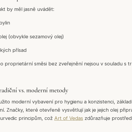
t by měl jasně uvádět:
bylin
olej (obvykle sezamový olej)
kých přísad
o proprietární směsi bez zveřejnění nejsou v souladu s t
radiční vs. moderní metody
žito moderní vybavení pro hygienu a konzistenci, základ
ní. Značky, které otevřeně vysvětlují
jak
je jejich olej přip
yurvedic principům, což
Art of Vedas
zdůrazňuje prostředn