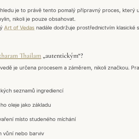
ledu je to právě tento pomalý přípravný proces, který u
bylin, nikoli je pouze obsahovat.
rý
Art of Vedas
nadále dodržuje prostřednictvím klasické 
haram Thailam
„autentickým“?
rvedě je určena procesem a záměrem, nikoli značkou. Pr
ckých seznamů ingrediencí
ho oleje jako základu
vaření místo studeného míchání
 vůní nebo barviv