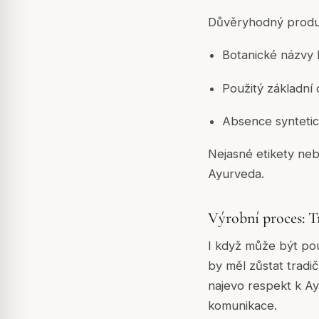
Důvěryhodný produk
Botanické názvy 
Použitý základní 
Absence syntetic
Nejasné etikety neb
Ayurveda.
Výrobní proces: T
I když může být pou
by měl zůstat tradič
najevo respekt k A
komunikace.