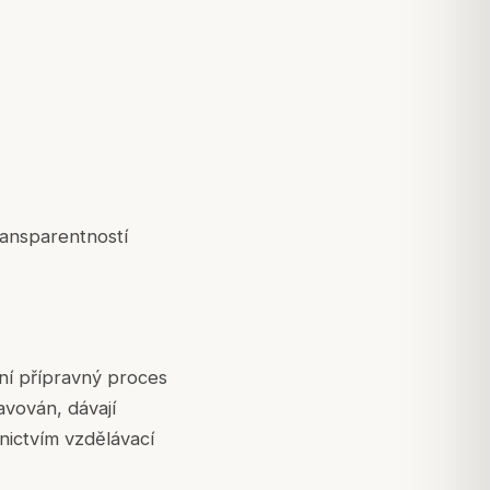
ransparentností
ní přípravný proces
ravován, dávají
ictvím vzdělávací