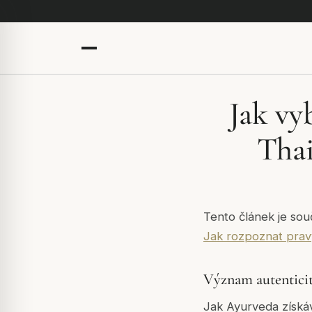
Jak vy
Thai
Tento článek je sou
Jak rozpoznat pra
Význam autenticit
Jak Ayurveda získáv