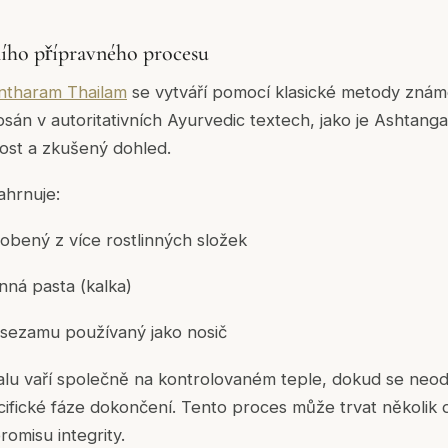
ího přípravného procesu
tharam Thailam
se vytváří pomocí klasické metody znám
sán v autoritativních Ayurvedic textech, jako je
Ashtanga
ost a zkušený dohled.
ahrnuje:
obený z více rostlinných složek
nná pasta (
kalka
)
e sezamu používaný jako nosič
alu vaří společně na kontrolovaném teple, dokud se neo
ifické fáze dokončení. Tento proces může trvat několik dn
omisu integrity.