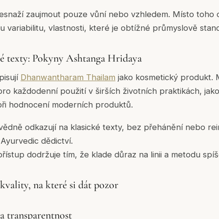
nesnaží zaujmout pouze vůní nebo vzhledem. Místo toho 
 variabilitu, vlastnosti, které je obtížné průmyslově stan
é texty: Pokyny Ashtanga Hridaya
pisují
Dhanwantharam Thailam
jako kosmetický produkt. M
pro každodenní použití v širších životních praktikách, jak
 při hodnocení moderních produktů.
ědně odkazují na klasické texty, bez přehánění nebo rei
 Ayurvedic dědictví.
řístup dodržuje tím, že klade důraz na linii a metodu spí
kvality, na které si dát pozor
a transparentnost