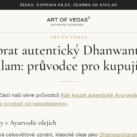
ČESKO: DOPRAVA €6,50, ZDARMA OD €100,00
ART OF VEDAS
brat autentický Dhanwa
lam: průvodce pro kupuj
částí naší série průvodců
Kde koupit autentické Ayurvedic
vý produkt od napodobeniny
.
y v Ayurvedic olejích
á celosvětové uznání, klasické oleje jako
Dhanwantharam