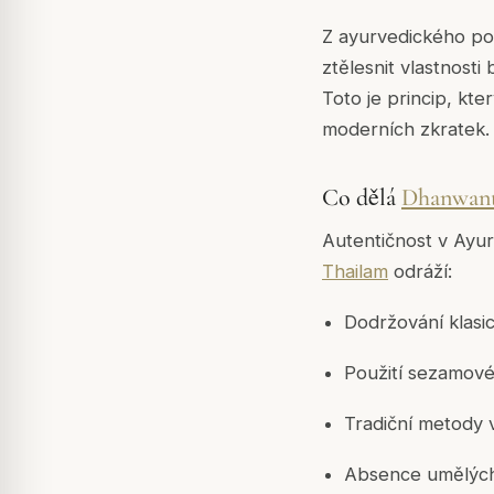
Z ayurvedického poh
ztělesnit vlastnosti 
Toto je princip, kte
moderních zkratek.
Co dělá
Dhanwant
Autentičnost v Ayu
Thailam
odráží:
Dodržování klasi
Použití sezamové
Tradiční metody 
Absence umělých