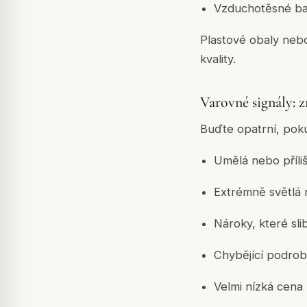
Vzduchotěsné bal
Plastové obaly neb
kvality.
Varovné signály: 
Buďte opatrní, poku
Umělá nebo příli
Extrémně světlá 
Nároky, které sli
Chybějící podrob
Velmi nízká cena 