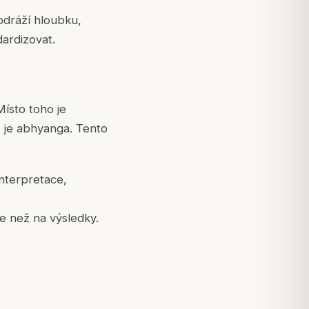
odráží hloubku,
dardizovat.
ísto toho je
o je abhyanga. Tento
nterpretace,
še než na výsledky.