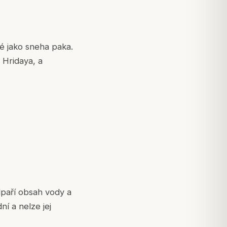
é jako sneha paka.
 Hridaya
, a
dpaří obsah vody a
í a nelze jej