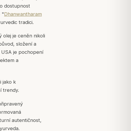
ato dostupnost
 "
Dhanwantharam
rvedic tradici.
olej je ceněn nikoli
původ, složení a
o USA je pochopení
pektem a
i jako k
 trendy.
připravený
formovaná
urní autentičnost,
Ayurveda.