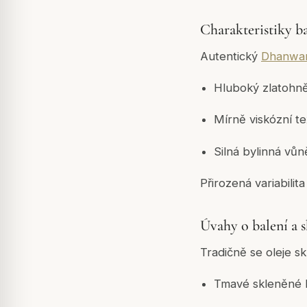
Charakteristiky b
Autentický
Dhanwan
Hluboký zlatohně
Mírně viskózní te
Silná bylinná vůn
Přirozená variabili
Úvahy o balení a 
Tradičně se oleje skl
Tmavé skleněné 