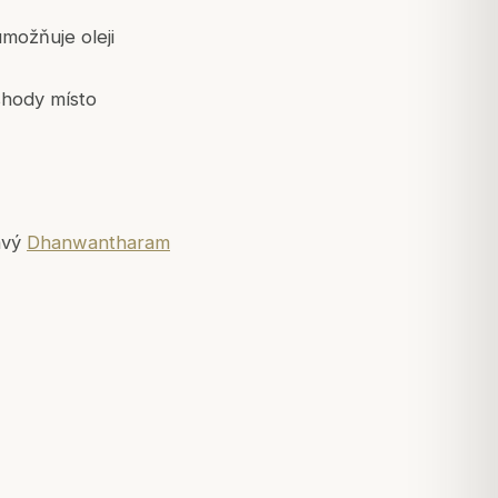
možňuje oleji
shody místo
avý
Dhanwantharam