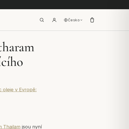
Česko
ntharam
ícího
 oleje v Evropě:
 Thailam
jsou nyní