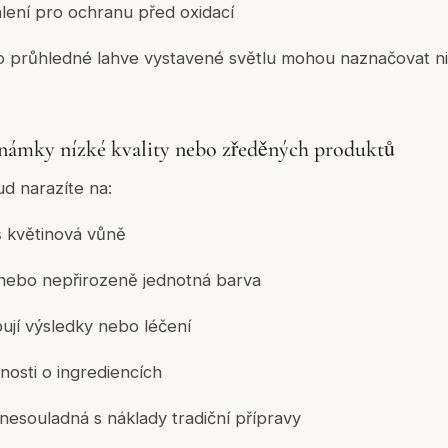
ení pro ochranu před oxidací
o průhledné lahve vystavené světlu mohou naznačovat ni
známky nízké kvality nebo zředěných produktů
d narazíte na:
š květinová vůně
nebo nepřirozeně jednotná barva
bují výsledky nebo léčení
nosti o ingrediencích
nesouladná s náklady tradiční přípravy