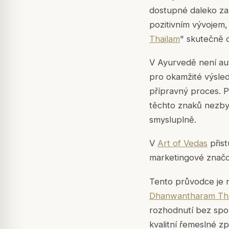
dostupné daleko za 
pozitivním vývojem,
Thailam
" skutečně o
V Ayurvedě není aute
pro okamžité výsled
přípravný proces. 
těchto znaků nezby
smysluplně.
V
Art of Vedas
přist
marketingové značc
Tento průvodce je 
Dhanwantharam Th
rozhodnutí bez spol
kvalitní řemeslné z