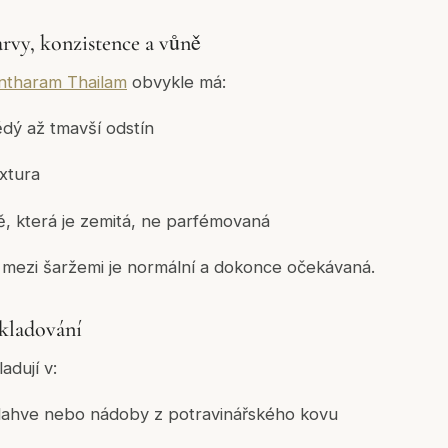
arvy, konzistence a vůně
tharam Thailam
obvykle má:
dý až tmavší odstín
xtura
ě, která je zemitá, ne parfémovaná
ta mezi šaržemi je normální a dokonce očekávaná.
skladování
adují v:
lahve nebo nádoby z potravinářského kovu