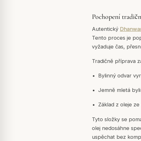
Pochopení tradičn
Autentický
Dhanwan
Tento proces je pop
vyžaduje čas, přesn
Tradičně příprava z
Bylinný odvar vyr
Jemně mletá byli
Základ z oleje z
Tyto složky se pom
olej nedosáhne spec
uspěchat bez kompr