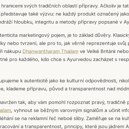
hranicemi svých tradičních oblastí přípravy. Ačkoliv je t
 představuje také výzvu: ne každý produkt označený jako
dráží hloubku, integritu a metody přípravy popsané v Ayu
nticita marketingový pojem, je to základ důvěry. Klasický 
ky nebo tvrzení, ale pro to, jak věrně reprezentuje svůj 
Při nákupu
Dhanwantharam Thailam
ve Velké Británii neb
tné pro každého, kdo chce s Ayurvedou zacházet s res
upujeme k autenticitě jako ke kulturní odpovědnosti, nikol
e, klademe přípravu, původ a transparentnost nad módní
navržen tak, aby vám pomohl rozpoznat pravý, tradičně 
ailam
, vyhnout se běžným varovným signálům a učinit in
éhání se na reklamní řeč neboé sliby. Zaměřuje se na kult
pracování a transparentnost, principy, které jsou jádrem 