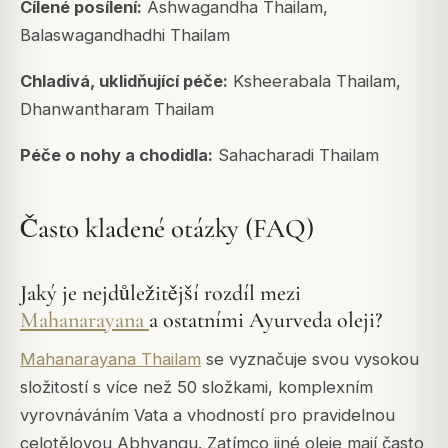
Cílené posílení:
Ashwagandha Thailam,
Balaswagandhadhi Thailam
Chladivá, uklidňující péče:
Ksheerabala Thailam,
Dhanwantharam Thailam
Péče o nohy a chodidla:
Sahacharadi Thailam
Často kladené otázky (FAQ)
Jaký je nejdůležitější rozdíl mezi
Mahanarayana
a ostatními Ayurveda oleji?
Mahanarayana Thailam
se vyznačuje svou vysokou
složitostí s více než 50 složkami, komplexním
vyrovnáváním Vata a vhodností pro pravidelnou
celotělovou Abhyangu.
Zatímco jiné oleje mají často