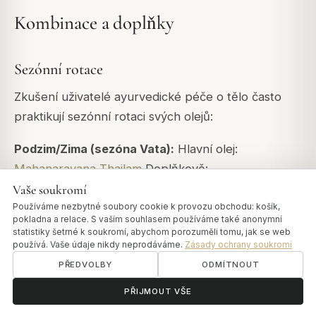
Kombinace a doplňky
Sezónní rotace
Zkušení uživatelé ayurvedické péče o tělo často
praktikují sezónní rotaci svých olejů:
Podzim/Zima (sezóna Vata):
Hlavní olej:
Mahanarayana Thailam
Doplňkově:
Balaswagandhadhi Thailam
Vaše soukromí
Používáme nezbytné soubory cookie k provozu obchodu: košík,
Jaro (sezóna Kapha):
Hlavní olej: Sahacharadi
pokladna a relace. S vaším souhlasem používáme také anonymní
statistiky šetrné k soukromí, abychom porozuměli tomu, jak se web
Thailam nebo snížené množství oleje Doplňkově:
používá. Vaše údaje nikdy neprodáváme.
Zásady ochrany soukromí
Suché kartáčování bez oleje
PŘEDVOLBY
ODMÍTNOUT
ॐ
Potřebujete pomoc?
Léto (sezóna Pitta):
Hlavní olej: Ksheerabala nebo
PŘIJMOUT VŠE
Dhanwantharam Thailam Alternativa: Čistý