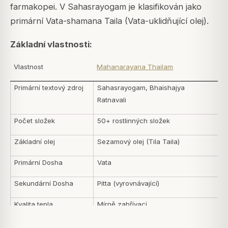
farmakopei. V Sahasrayogam je klasifikován jako
primární Vata-shamana Taila (Vata-uklidňující olej).
Základní vlastnosti:
Vlastnost
Mahanarayana Thailam
Primární textový zdroj
Sahasrayogam, Bhaishajya
Ratnavali
Počet složek
50+ rostlinných složek
Základní olej
Sezamový olej (Tila Taila)
Primární Dosha
Vata
Sekundární Dosha
Pitta (vyrovnávající)
Kvalita tepla
Mírně zahřívací
Hlavní použití
Celotělová Abhyanga