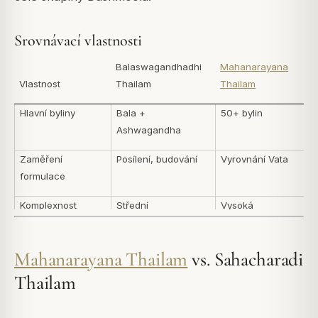
Srovnávací vlastnosti
Balaswagandhadhi
Mahanarayana
Vlastnost
Thailam
Thailam
Hlavní byliny
Bala +
50+ bylin
Ashwagandha
Zaměření
Posílení, budování
Vyrovnání Vata
formulace
Komplexnost
Střední
Vysoká
Kvalita tepla
Lehce zahřívací
Mírně zahřívací
Mahanarayana Thailam
vs. Sahacharadi
Tradiční použití
Posilující masáž
Celotělová
Thailam
Abhyanga