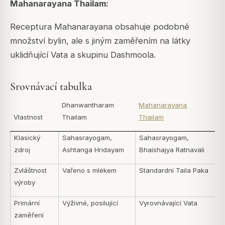
Mahanarayana Thailam:
Receptura Mahanarayana obsahuje podobné
množství bylin, ale s jiným zaměřením na látky
uklidňující Vata a skupinu Dashmoola.
Srovnávací tabulka
Dhanwantharam
Mahanarayana
Vlastnost
Thailam
Thailam
Klasický
Sahasrayogam,
Sahasrayogam,
zdroj
Ashtanga Hridayam
Bhaishajya Ratnavali
Zvláštnost
Vařeno s mlékem
Standardní Taila Paka
výroby
Primární
Výživné, posilující
Vyrovnávající Vata
zaměření