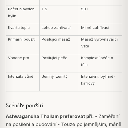
Počet hlavních
1-5
50+
bylin
Kvalita tepla
Lehce zahřívací
Mírně zahřívací
Primární použití
Posilující masáž
Masáž vyrovnávající
Vata
Vhodné pro
Posilující péče
Komplexní péče o
tělo
Intenzita vůně
Jemný, zemitý
Intenzivní, bylinně-
kafrový
Scénáře použití
Ashwagandha Thailam preferovat při:
- Zaměření
na posílení a budování - Touze po jemnějším, méně