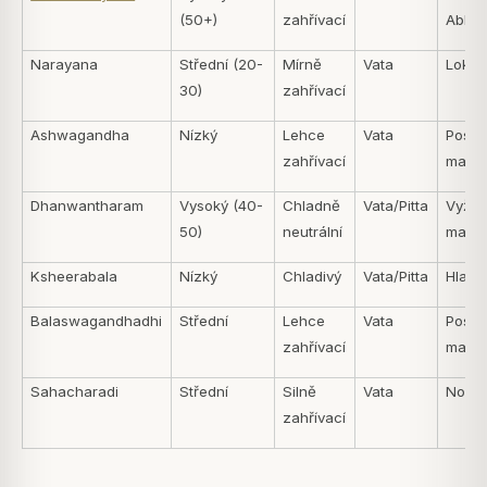
(50+)
zahřívací
Abhy
Narayana
Střední (20-
Mírně
Vata
Lokáln
30)
zahřívací
Ashwagandha
Nízký
Lehce
Vata
Posiluj
zahřívací
masá
Dhanwantharam
Vysoký (40-
Chladně
Vata/Pitta
Vyživu
50)
neutrální
masá
Ksheerabala
Nízký
Chladivý
Vata/Pitta
Hlava
Balaswagandhadhi
Střední
Lehce
Vata
Posiluj
zahřívací
masá
Sahacharadi
Střední
Silně
Vata
Nohy/
zahřívací