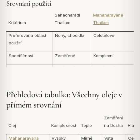
Srovnání použití
Sahacharadi
Mahanarayana
Kritérium
Thailam
Thailam
Preferovaná oblast
Nohy, chodidla
Celotělové
použití
Specifičnost
Zaměřené
Komplexní
Intenzita tepla
Silně zahřívací
Mírně zahřívací
Tradiční indikace
Dolní končetiny
Vyrovnání Vata
obecně
Přehledová tabulka: Všechny oleje v
přímém srovnání
Zaměření
Olej
Komplexnost
Teplo
na Dosha
Hlavní
Mahanarayana
Vysoký
Mírně
Vata
Celot