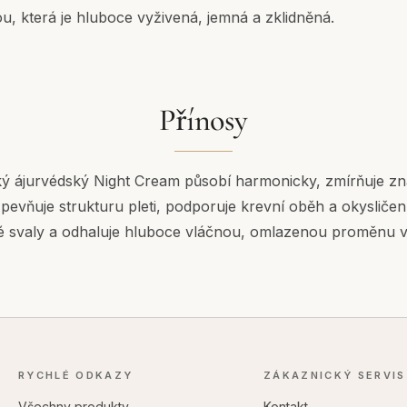
u, která je hluboce vyživená, jemná a zklidněná.
Přínosy
cký ájurvédský Night Cream působí harmonicky, zmírňuje zn
pevňuje strukturu pleti, podporuje krevní oběh a okysličení,
 svaly a odhaluje hluboce vláčnou, omlazenou proměnu vaš
RYCHLÉ ODKAZY
ZÁKAZNICKÝ SERVIS
Všechny produkty
Kontakt