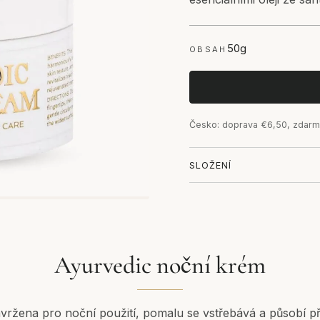
50g
OBSAH
Česko: doprava €6,50, zdarm
SLOŽENÍ
Ayurvedic noční krém
navržena pro noční použití, pomalu se vstřebává a působí p