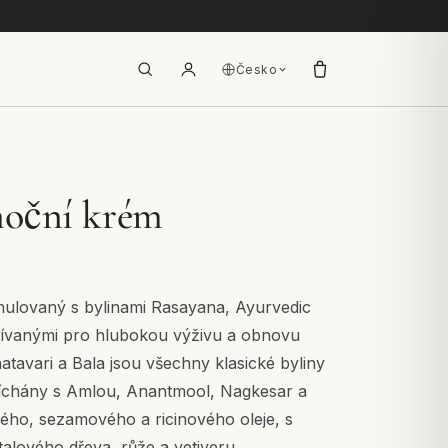
Česko
noční krém
ulovaný s bylinami Rasayana, Ayurvedic
užívanými pro hlubokou výživu a obnovu
tavari a Bala jsou všechny klasické byliny
íchány s Amlou, Anantmool, Nagkesar a
ho, sezamového a ricinového oleje, s
ntalového dřeva, růže a vetiveru.