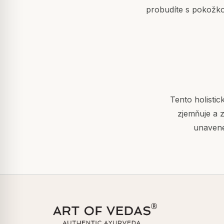
probudíte s pokožko
Tento holisti
zjemňuje a z
unavené