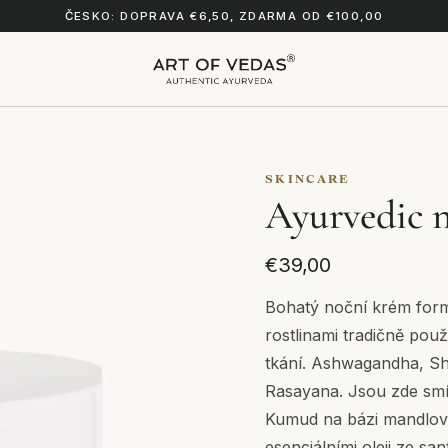
ČESKO: DOPRAVA €6,50, ZDARMA OD €100,00
SKINCARE
Ayurvedic 
€39,00
Bohatý noční krém form
rostlinami tradičně po
tkání. Ashwagandha, Sha
Rasayana. Jsou zde sm
Kumud na bázi mandlové
esenciálními oleji ze sa