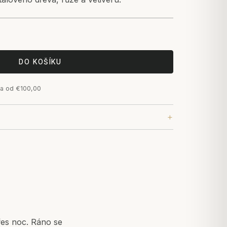
DO KOŠÍKU
a od €100,00
řes noc. Ráno se