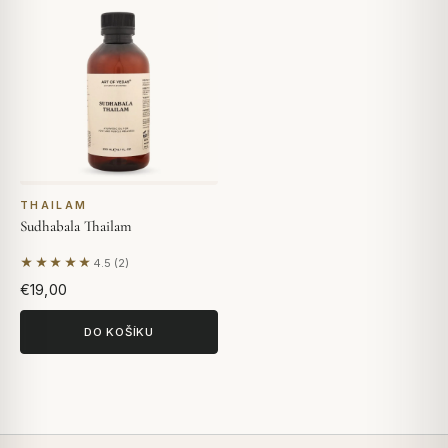
THAILAM
Sudhabala Thailam
★★★★★
4.5 (2)
Na základě 2 hodnocení
€19,00
DO KOŠÍKU