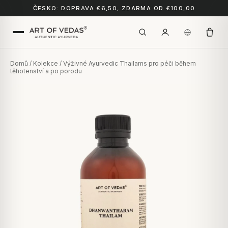
ČESKO: DOPRAVA €6,50, ZDARMA OD €100,00
Domů
/
Kolekce
/ Výživné Ayurvedic Thailams pro péči během
těhotenství a po porodu