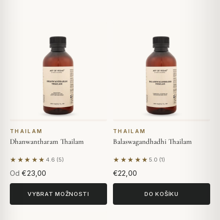
THAILAM
THAILAM
Dhanwantharam Thailam
Balaswagandhadhi Thailam
★★★★★
★★★★★
4.6 (5)
5.0 (1)
Na základě 5 hodnocení
Na základě 1 hodnocení
Od
€23,00
€22,00
VYBRAT MOŽNOSTI
DO KOŠÍKU