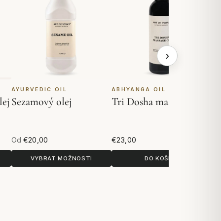
›
AYURVEDIC OIL
ABHYANGA OIL
A
lej
Sezamový olej
Tri Dosha masážní olej
R
í
Od
€20,00
€23,00
€1
VYBRAT MOŽNOSTI
DO KOŠÍKU