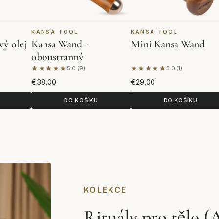
KANSA TOOL
KANSA TOOL
vý olej
Kansa Wand -
Mini Kansa Wand
oboustranný
★★★★★
★★★★★
5.0 (9)
5.0 (1)
nocení
Na základě 9 hodnocení
Na základě 1 hodnocen
€38,00
€29,00
DO KOŠÍKU
DO KOŠÍKU
KOLEKCE
Rituály pro tělo 