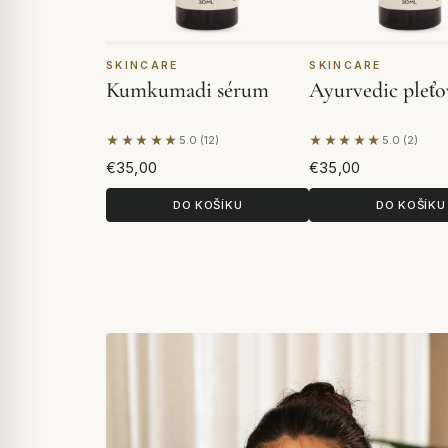
SKINCARE
SKINCARE
Kumkumadi sérum
Ayurvedic pleťo
★★★★★
★★★★★
5.0 (12)
5.0 (2)
Na základě 12 hodnocení
Na základě 2 hod
€35,00
€35,00
DO KOŠÍKU
DO KOŠÍKU