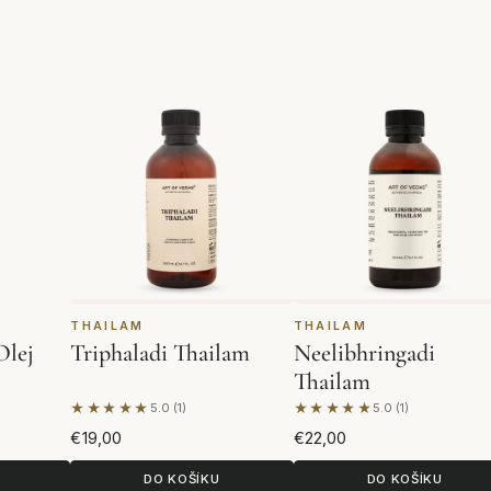
THAILAM
THAILAM
Olej
Triphaladi Thailam
Neelibhringadi
Thailam
★★★★★
★★★★★
5.0 (1)
5.0 (1)
Na základě 1 hodnocení
Na základě 1 hodnocen
€19,00
€22,00
DO KOŠÍKU
DO KOŠÍKU