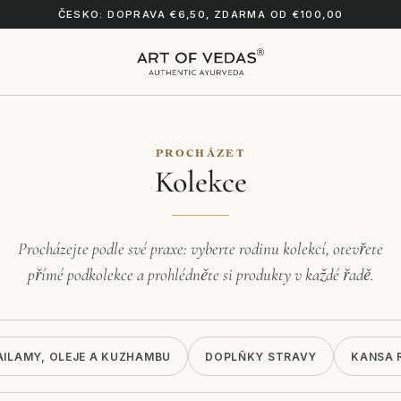
ČESKO: DOPRAVA €6,50, ZDARMA OD €100,00
PROCHÁZET
Kolekce
Procházejte podle své praxe: vyberte rodinu kolekcí, otevřete
přímé podkolekce a prohlédněte si produkty v každé řadě.
AILAMY, OLEJE A KUZHAMBU
DOPLŇKY STRAVY
KANSA 