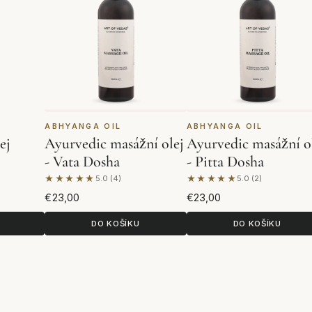
ABHYANGA OIL
ABHYANGA OIL
ej
Ayurvedic masážní olej
Ayurvedic masážní o
- Vata Dosha
- Pitta Dosha
★★★★★
★★★★★
5.0 (4)
5.0 (2)
Na základě 4 hodnocení
Na základě 2 hodnocen
€23,00
€23,00
DO KOŠÍKU
DO KOŠÍKU