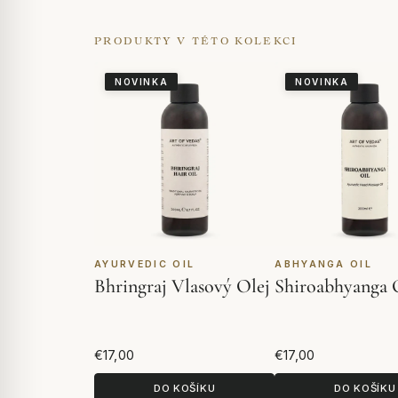
PRODUKTY V TÉTO KOLEKCI
NOVINKA
NOVINKA
AYURVEDIC OIL
ABHYANGA OIL
Bhringraj Vlasový Olej
Shiroabhyanga 
€17,00
€17,00
DO KOŠÍKU
DO KOŠÍKU