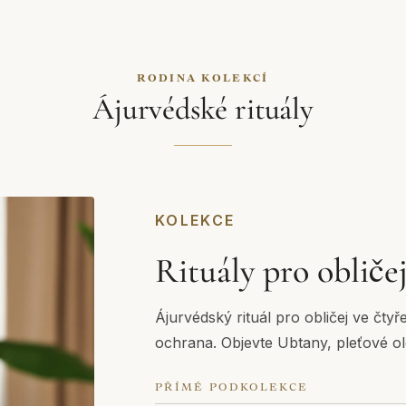
RODINA KOLEKCÍ
Ájurvédské rituály
KOLEKCE
Rituály pro oblič
Ájurvédský rituál pro obličej ve čtyř
ochrana. Objevte Ubtany, pleťové ole
PŘÍMÉ PODKOLEKCE