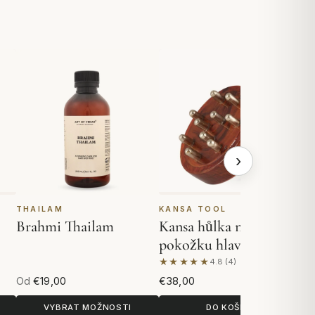
›
THAILAM
KANSA TOOL
K
Brahmi Thailam
Kansa hůlka na
Ka
pokožku hlavy a tělo
★★★★★
★
4.8 (4)
í
Na základě 4 hodnocení
Na
Od
€19,00
€38,00
€2
VYBRAT MOŽNOSTI
DO KOŠÍKU