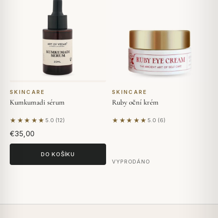
SKINCARE
SKINCARE
Kumkumadi sérum
Ruby oční krém
★★★★★
★★★★★
5.0 (12)
5.0 (6)
Na základě 12 hodnocení
Na základě 6 hodnocení
€35,00
DO KOŠÍKU
VYPRODÁNO