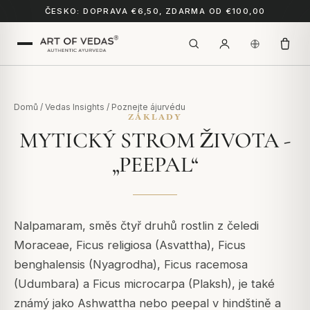
ČESKO: DOPRAVA €6,50, ZDARMA OD €100,00
Domů
/
Vedas Insights
/
Poznejte ájurvédu
ZÁKLADY
MYTICKÝ STROM ŽIVOTA -
„PEEPAL“
Nalpamaram, směs čtyř druhů rostlin z čeledi
Moraceae, Ficus religiosa (Asvattha), Ficus
benghalensis (Nyagrodha), Ficus racemosa
(Udumbara) a Ficus microcarpa (Plaksh), je také
známý jako Ashwattha nebo peepal v hindštině a