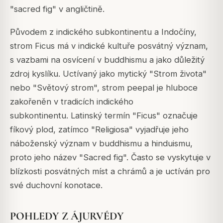
"sacred fig" v angličtině.
Původem z indického subkontinentu a Indočíny,
strom Ficus má v indické kultuře posvátný význam,
s vazbami na osvícení v buddhismu a jako důležitý
zdroj kyslíku.
Uctívaný jako mytický "Strom života"
nebo "Světový strom", strom peepal je hluboce
zakořeněn v tradicích indického
subkontinentu.
Latinský termín "Ficus" označuje
fíkový plod, zatímco "Religiosa" vyjadřuje jeho
náboženský význam v buddhismu a hinduismu,
proto jeho název "Sacred fig". Často se vyskytuje v
blízkosti posvátných míst a chrámů a je uctíván pro
své duchovní konotace.
POHLEDY Z ÁJURVÉDY