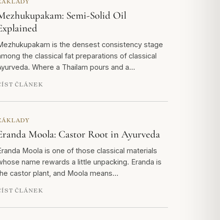
ZÁKLADY
Mezhukupakam: Semi-Solid Oil
Explained
Mezhukupakam is the densest consistency stage
among the classical fat preparations of classical
Ayurveda. Where a Thailam pours and a…
ČÍST ČLÁNEK
ZÁKLADY
Eranda Moola: Castor Root in Ayurveda
Eranda Moola is one of those classical materials
whose name rewards a little unpacking. Eranda is
the castor plant, and Moola means…
ČÍST ČLÁNEK