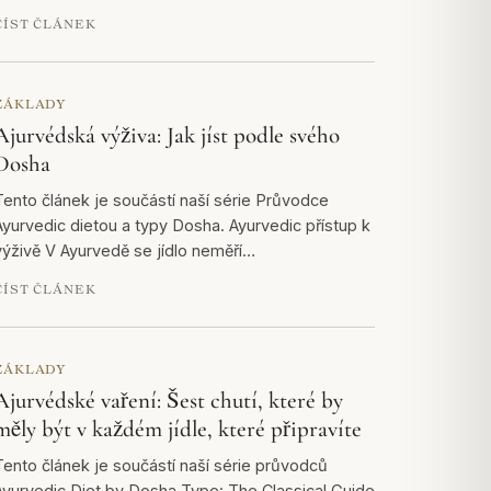
ČÍST ČLÁNEK
ZÁKLADY
Ajurvédská výživa: Jak jíst podle svého
Dosha
Tento článek je součástí naší série Průvodce
Ayurvedic dietou a typy Dosha. Ayurvedic přístup k
výživě V Ayurvedě se jídlo neměří…
ČÍST ČLÁNEK
ZÁKLADY
Ajurvédské vaření: Šest chutí, které by
měly být v každém jídle, které připravíte
Tento článek je součástí naší série průvodců
Ayurvedic Diet by Dosha Type: The Classical Guide