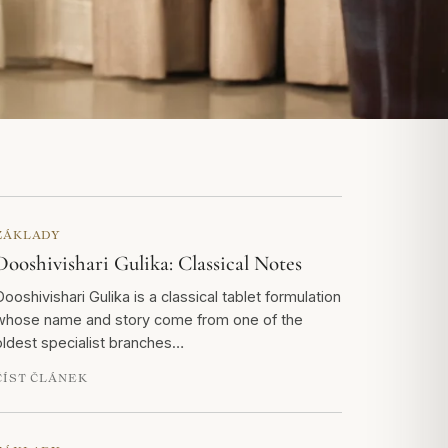
ZÁKLADY
Dooshivishari Gulika: Classical Notes
Dooshivishari Gulika is a classical tablet formulation
whose name and story come from one of the
oldest specialist branches…
ČÍST ČLÁNEK