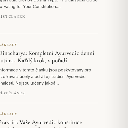
to Eating for Your Constitution.…
ČÍST ČLÁNEK
ZÁKLADY
Dinacharya: Kompletní Ayurvedic denní
rutina - Každý krok, v pořadí
Informace v tomto článku jsou poskytovány pro
vzdělávací účely a odrážejí tradiční Ayurvedic
znalosti. Nejsou určeny jakoá…
ČÍST ČLÁNEK
ZÁKLADY
Prakriti: Vaše Ayurvedic konstituce