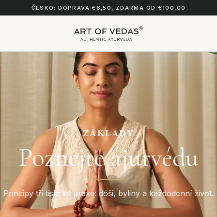
ČESKO: DOPRAVA €6,50, ZDARMA OD €100,00
ZÁKLADY
Poznejte ájurvédu
Principy tří tisíc let praxe: dóši, byliny a každodenní život.