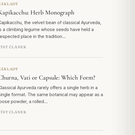
ZÁKLADY
Kapikacchu: Herb Monograph
Kapikacchu, the velvet bean of classical Ayurveda,
is a climbing legume whose seeds have held a
respected place in the tradition…
ČÍST ČLÁNEK
ZÁKLADY
Churna, Vati or Capsule: Which Form?
Classical Ayurveda rarely offers a single herb in a
single format. The same botanical may appear as a
loose powder, a rolled…
ČÍST ČLÁNEK