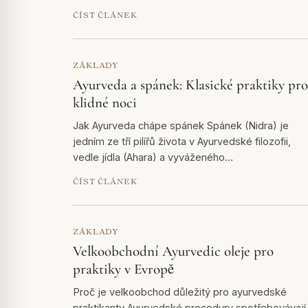
ČÍST ČLÁNEK
ZÁKLADY
Ayurveda a spánek: Klasické praktiky pro
klidné noci
Jak Ayurveda chápe spánek Spánek (Nidra) je
jedním ze tří pilířů života v Ayurvedské filozofii,
vedle jídla (Ahara) a vyváženého…
ČÍST ČLÁNEK
ZÁKLADY
Velkoobchodní Ayurvedic oleje pro
praktiky v Evropě
Proč je velkoobchod důležitý pro ayurvedské
praktikanty Ayurvedské procedury spotřebovávají