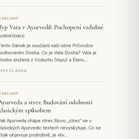
ZÁKLADY
Typ Vata v Ayurvedě: Pochopení vzdušné
konstituce
Tento článek je součástí naší série Průvodce
hodnocením Dosha. Co je Vata Dosha? Vata je
Dosha složená z Vzduchu (Vayu) a Éteru…
ČÍST ČLÁNEK
ZÁKLADY
Ayurveda a stres: Budování odolnosti
klasickým způsobem
Jak Ayurveda chápe stres Slovo „stres“ se v
klasických Ayurvedic textech nevyskytuje. Co se
však objevuje podrobně, je vliv…