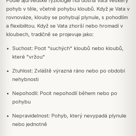
Podle ájurvédské fyziologie řídí dosha Vata veškerý
pohyb v těle, včetně pohybu kloubů. Když je Vata v
rovnováze, klouby se pohybují plynule, s pohodlím
a flexibilitou. Když se Vata zhorší nebo hromadí v
kloubech, tradičně se projevuje jako:
Suchost: Pocit "suchých" kloubů nebo kloubů,
které "vržou"
Ztuhlost: Zvláště výrazná ráno nebo po období
nehybnosti
Nepohodlí: Pocit nepohodlí během nebo po
pohybu
Nepravidelnost: Pohyb, který nevypadá plynule
nebo jednotně