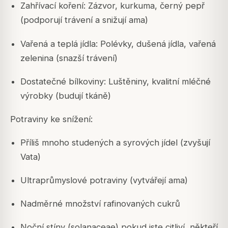
Zahřívací koření: Zázvor, kurkuma, černý pepř
(podporují trávení a snižují ama)
Vařená a teplá jídla: Polévky, dušená jídla, vařená
zelenina (snazší trávení)
Dostatečné bílkoviny: Luštěniny, kvalitní mléčné
výrobky (budují tkáně)
Potraviny ke snížení:
Příliš mnoho studených a syrových jídel (zvyšují
Vata)
Ultraprůmyslové potraviny (vytvářejí ama)
Nadměrné množství rafinovaných cukrů
Noční stíny (solanaceae) pokud jste citliví, někteří