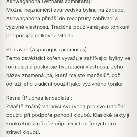
Ashwagandha (Withania somnifera):
Možná nejznámější ayurvedská bylina na Západě,
Ashwagandha přináší do receptury zahřívací a
výživné vlastnosti. Tradičně používaná jako tonikum
podporující celkovou vitalitu.
Shatavari (Asparagus racemosus):
Tento osvěžující kořen vyvažuje zahřívající byliny ve
formulaci a poskytuje hydratační vlastnosti. Jeho
název znamená „ta, která má sto manželů“, což
odráží jeho tradiční použití jako výživného tonika.
Rasna (Pluchea lanceolata):
Zvláště známý v tradici Ayurveda pro své tradiční
použití při podpoře pohodlí kloubů. Klasické texty ji
konkrétně zmiňují v přípravcích určených pro
zdraví kloubů.