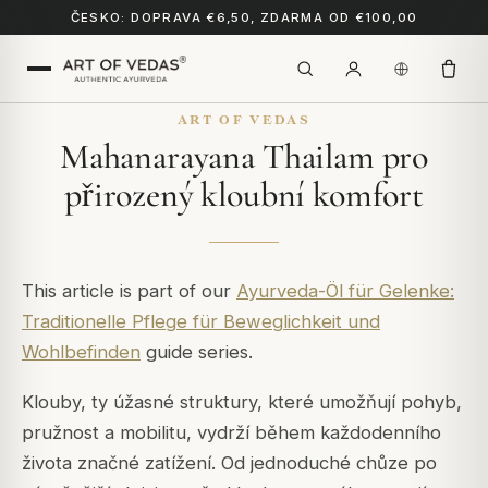
ČESKO: DOPRAVA €6,50, ZDARMA OD €100,00
ART OF VEDAS
Mahanarayana Thailam pro
přirozený kloubní komfort
This article is part of our
Ayurveda-Öl für Gelenke:
Traditionelle Pflege für Beweglichkeit und
Wohlbefinden
guide series.
Klouby, ty úžasné struktury, které umožňují pohyb,
pružnost a mobilitu, vydrží během každodenního
života značné zatížení. Od jednoduché chůze po