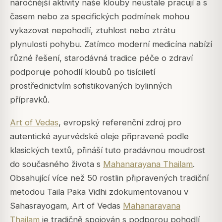
náročnější aktivity naše klouby neustále pracují a s
časem nebo za specifických podmínek mohou
vykazovat nepohodlí, ztuhlost nebo ztrátu
plynulosti pohybu. Zatímco moderní medicína nabízí
různé řešení, starodávná tradice péče o zdraví
podporuje pohodlí kloubů po tisíciletí
prostřednictvím sofistikovaných bylinných
přípravků.
Art of Vedas
, evropský referenční zdroj pro
autentické ayurvédské oleje připravené podle
klasických textů, přináší tuto pradávnou moudrost
do současného života s
Mahanarayana Thailam
.
Obsahující více než 50 rostlin připravených tradiční
metodou Taila Paka Vidhi zdokumentovanou v
Sahasrayogam, Art of Vedas
Mahanarayana
Thailam
je tradičně spojován s podporou pohodlí