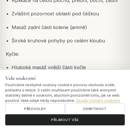
Aplikace na celou plochu, přední, boční, zadní
Zvláštní pozornost oblasti pod čéškou
Masáž zadní části kolene (jemně)
Široké kruhové pohyby po celém kloubu
Kyčle:
Hluboká masáž vnější části kyčle
Vaše soukromí
Kruhové pohyby po celé oblasti
Používáme nezbytné soubory cookie k provozu obchodu: košík,
pokladna a relace. S vaším souhlasem používáme také anonymní
Zahrnout spodní část zad a hýždě
statistiky šetrné k soukromí, abychom porozuměli tomu, jak se web
používá. Vaše údaje nikdy neprodáváme.
Zásady ochrany soukromí
Jemná mobilizace nohy během masáže
PŘEDVOLBY
ODMÍTNOUT
ॐ
Potřebujete pomoc?
PŘIJMOUT VŠE
Ramena: