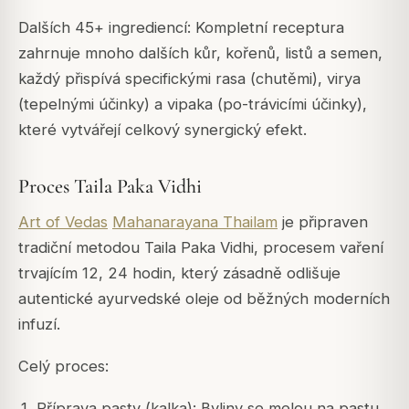
Dalších 45+ ingrediencí: Kompletní receptura
zahrnuje mnoho dalších kůr, kořenů, listů a semen,
každý přispívá specifickými rasa (chutěmi), virya
(tepelnými účinky) a vipaka (po-trávicími účinky),
které vytvářejí celkový synergický efekt.
Proces Taila Paka Vidhi
Art of Vedas
Mahanarayana Thailam
je připraven
tradiční metodou Taila Paka Vidhi, procesem vaření
trvajícím 12, 24 hodin, který zásadně odlišuje
autentické ayurvedské oleje od běžných moderních
infuzí.
Celý proces:
Příprava pasty (kalka): Byliny se melou na pastu