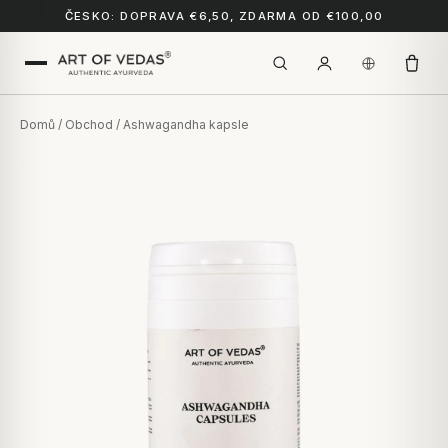
ČESKO: DOPRAVA €6,50, ZDARMA OD €100,00
Domů
/
Obchod
/ Ashwagandha kapsle