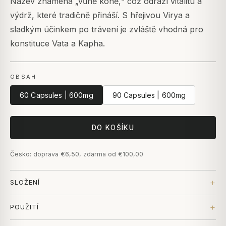
Název znamená „vůně koně,“ což odráží vitalitu a
výdrž, které tradičně přináší. S hřejivou Virya a
sladkým účinkem po trávení je zvláště vhodná pro
konstituce Vata a Kapha.
OBSAH
60 Capsules | 600mg
90 Capsules | 600mg
DO KOŠÍKU
Česko: doprava €6,50, zdarma od €100,00
SLOŽENÍ
POUŽITÍ