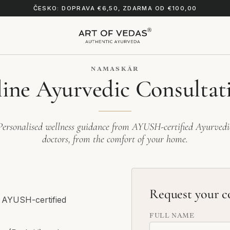
ČESKO: DOPRAVA €6,50, ZDARMA OD €100,00
NAMASKĀR
ine Ayurvedic Consultat
Personalised wellness guidance from AYUSH-certified Ayurvedi
doctors, from the comfort of your home.
Request your c
n AYUSH-certified
FULL NAME