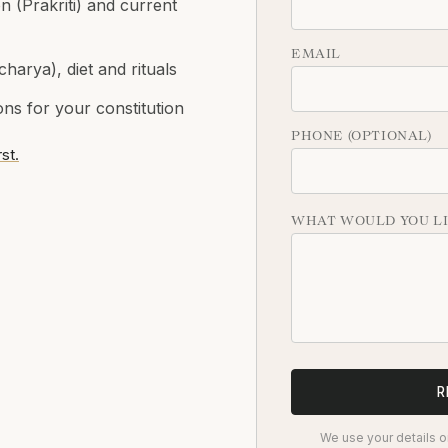
 (Prakriti) and current
EMAIL
harya), diet and rituals
ns for your constitution
PHONE (OPTIONAL)
st.
WHAT WOULD YOU LI
R
We use your details on