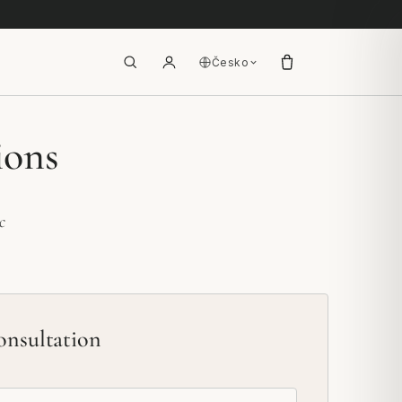
Česko
ions
c
onsultation