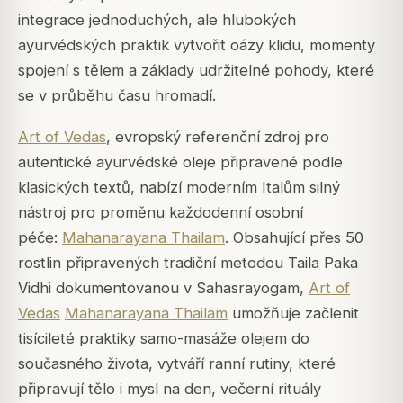
integrace jednoduchých, ale hlubokých
ayurvédských praktik vytvořit oázy klidu, momenty
spojení s tělem a základy udržitelné pohody, které
se v průběhu času hromadí.
Art of Vedas
, evropský referenční zdroj pro
autentické ayurvédské oleje připravené podle
klasických textů, nabízí moderním Italům silný
nástroj pro proměnu každodenní osobní
péče:
Mahanarayana Thailam
. Obsahující přes 50
rostlin připravených tradiční metodou Taila Paka
Vidhi dokumentovanou v Sahasrayogam,
Art of
Vedas
Mahanarayana Thailam
umožňuje začlenit
tisícileté praktiky samo-masáže olejem do
současného života, vytváří ranní rutiny, které
připravují tělo i mysl na den, večerní rituály