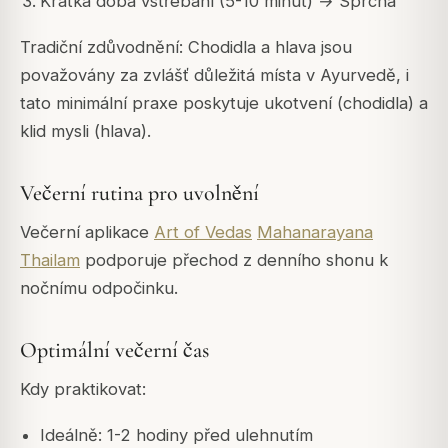
Krátká doba vstřebání (5-10 minut) → Sprcha
Tradiční zdůvodnění: Chodidla a hlava jsou
považovány za zvlášť důležitá místa v Ayurvedě, i
tato minimální praxe poskytuje ukotvení (chodidla) a
klid mysli (hlava).
Večerní rutina pro uvolnění
Večerní aplikace
Art of Vedas
Mahanarayana
Thailam
podporuje přechod z denního shonu k
nočnímu odpočinku.
Optimální večerní čas
Kdy praktikovat:
Ideálně: 1-2 hodiny před ulehnutím