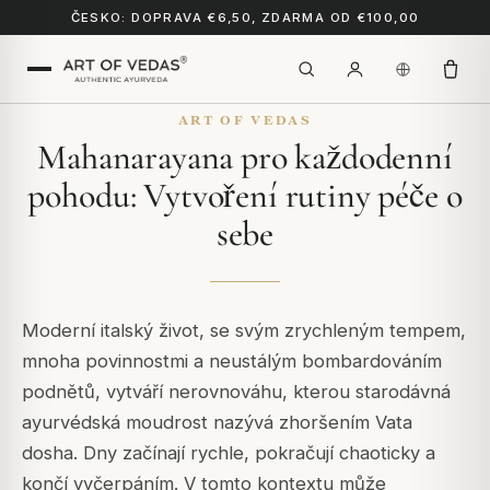
ČESKO: DOPRAVA €6,50, ZDARMA OD €100,00
ART OF VEDAS
Mahanarayana pro každodenní
pohodu: Vytvoření rutiny péče o
sebe
Moderní italský život, se svým zrychleným tempem,
mnoha povinnostmi a neustálým bombardováním
podnětů, vytváří nerovnováhu, kterou starodávná
ayurvédská moudrost nazývá zhoršením Vata
dosha. Dny začínají rychle, pokračují chaoticky a
končí vyčerpáním. V tomto kontextu může