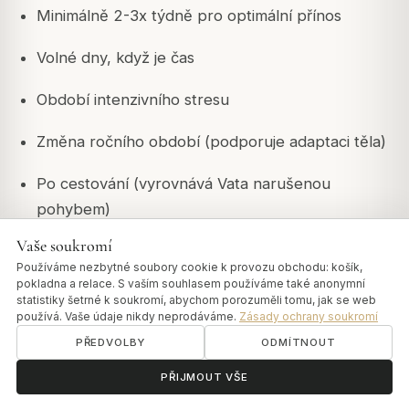
Minimálně 2-3x týdně pro optimální přínos
Volné dny, když je čas
Období intenzivního stresu
Změna ročního období (podporuje adaptaci těla)
Po cestování (vyrovnává Vata narušenou
pohybem)
Vaše soukromí
Výhody kompletního přístupu:
Používáme nezbytné soubory cookie k provozu obchodu: košík,
pokladna a relace. S vaším souhlasem používáme také anonymní
Pokrytí všech tělesných systémů
statistiky šetrné k soukromí, abychom porozuměli tomu, jak se web
používá. Vaše údaje nikdy neprodáváme.
Zásady ochrany soukromí
Hlubší meditační zážitek
PŘEDVOLBY
ODMÍTNOUT
ॐ
Potřebujete pomoc?
Holistická podpora, nejen symptomatická oblast
PŘIJMOUT VŠE