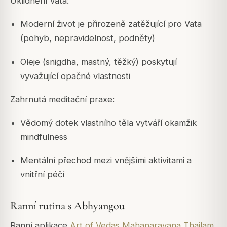
Uklidnění Vata:
Moderní život je přirozeně zatěžující pro Vata
(pohyb, nepravidelnost, podněty)
Oleje (snigdha, mastný, těžký) poskytují
vyvažující opačné vlastnosti
Zahrnutá meditační praxe:
Vědomý dotek vlastního těla vytváří okamžik
mindfulness
Mentální přechod mezi vnějšími aktivitami a
vnitřní péčí
Ranní rutina s Abhyangou
Ranní aplikace
Art of Vedas
Mahanarayana Thailam