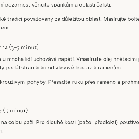
í pozornost věnujte spánkům a oblasti čelisti.
cké tradici považovány za důležitou oblast. Masírujte bolt
kem.
ena (3-5 minut)
 u mnoha lidí uchovává napětí. Vmasírujte olej hnětacími
ty podél stran krku od vlasové linie až k ramenům.
 krouživými pohyby. Přesaďte ruku přes rameno a prohma
e (5 minut)
 na celou paži. Pro dlouhé kosti (paže, předloktí) použív
i.