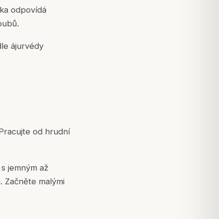
ika odpovídá
oubů.
dle ájurvédy
Pracujte od hrudní
s jemným až
. Začněte malými