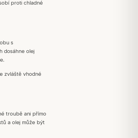
sobí proti chladné
dobu s
h dosáhne olej
e.
je zvláště vhodné
né troubě ani přímo
tů a olej může být