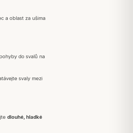
ec a oblast za ušima
 pohyby do svalů na
távejte svaly mezi
ejte
dlouhé, hladké