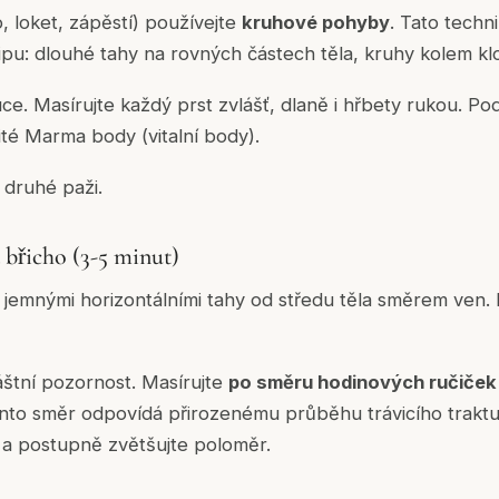
 loket, zápěstí) používejte
kruhové pohyby
. Tato techn
pu: dlouhé tahy na rovných částech těla, kruhy kolem kl
. Masírujte každý prst zvlášť, dlaně i hřbety rukou. Po
ité Marma body (vitalní body).
 druhé paži.
 břicho (3-5 minut)
 jemnými horizontálními tahy od středu těla směrem ven. 
áštní pozornost. Masírujte
po směru hodinových ručiček
ento směr odpovídá přirozenému průběhu trávicího traktu
a postupně zvětšujte poloměr.