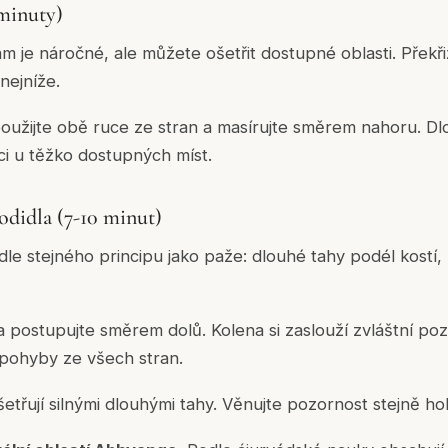
 minuty)
ám je náročné, ale můžete ošetřit dostupné oblasti. Překř
nejníže.
použijte obě ruce ze stran a masírujte směrem nahoru. D
i u těžko dostupných míst.
odidla (7-10 minut)
dle stejného principu jako paže: dlouhé tahy podél kost
 postupujte směrem dolů. Kolena si zaslouží zvláštní pozo
pohyby ze všech stran.
etřují silnými dlouhými tahy. Věnujte pozornost stejně hole