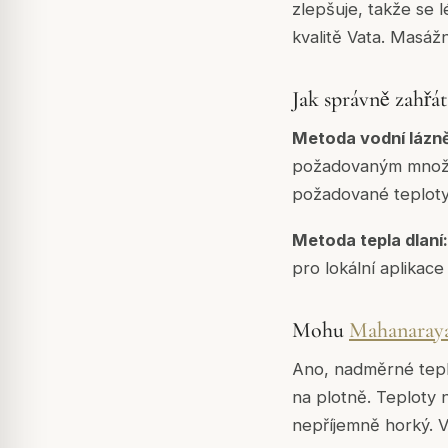
zlepšuje, takže se 
kvalitě Vata. Masážn
Jak správně zahřát
Metoda vodní lázn
požadovaným množst
požadované teploty.
Metoda tepla dlaní:
pro lokální aplikace
Mohu
Mahanaray
Ano, nadměrné teplo
na plotně. Teploty 
nepříjemně horký. V