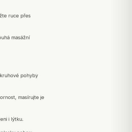
ižte ruce přes
louhá masážní
í, kruhové pohyby
rnost, masírujte je
ni i lýtku.