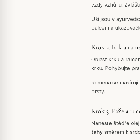
vždy vzhůru. Zvláštn
Uši jsou v ayurvedi
palcem a ukazováč
Krok 2: Krk a ram
Oblast krku a ramen
krku. Pohybujte prs
Ramena se masírují
prsty.
Krok 3: Paže a ruc
Naneste štědře olej
tahy
směrem k srdc