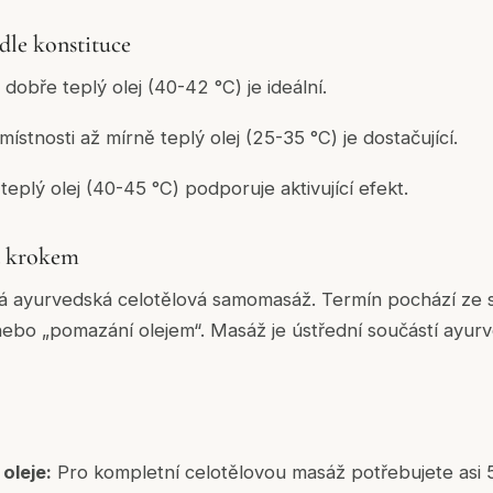
dle konstituce
dobře teplý olej (40-42 °C) je ideální.
ístnosti až mírně teplý olej (25-35 °C) je dostačující.
eplý olej (40-45 °C) podporuje aktivující efekt.
a krokem
ká ayurvedská celotělová samomasáž. Termín pochází ze
ebo „pomazání olejem“. Masáž je ústřední součástí ayurv
oleje:
Pro kompletní celotělovou masáž potřebujete asi 50