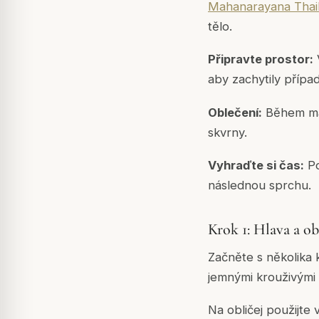
Mahanarayana Thai
tělo.
Připravte prostor:
aby zachytily přípa
Oblečení:
Během mas
skvrny.
Vyhraďte si čas:
Po
následnou sprchu.
Krok 1: Hlava a ob
Začněte s několika 
jemnými krouživými
Na obličej použijte