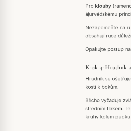
Pro
klouby
(rameno,
ájurvédskému princi
Nezapomeňte na ruce
obsahují ruce důlež
Opakujte postup na
Krok 4: Hrudník a
Hrudník se ošetřuje
kosti k bokům.
Břicho vyžaduje zvl
středním tlakem. T
kruhy kolem pupku 