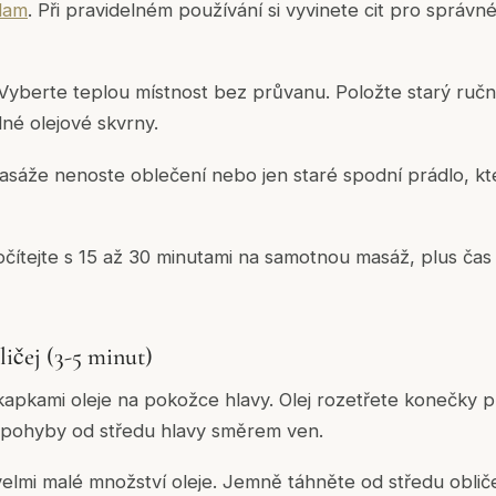
lam
. Při pravidelném používání si vyvinete cit pro správ
Vyberte teplou místnost bez průvanu. Položte starý ruč
dné olejové skvrny.
áže nenoste oblečení nebo jen staré spodní prádlo, kt
čítejte s 15 až 30 minutami na samotnou masáž, plus čas 
ličej (3-5 minut)
kapkami oleje na pokožce hlavy. Olej rozetřete konečky p
 pohyby od středu hlavy směrem ven.
 velmi malé množství oleje. Jemně táhněte od středu obli