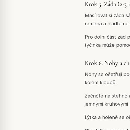
Krok 5: Záda (2-3
Masírovat si záda s
ramena a hladte co 
Pro dolní část zad 
tyčinka může pomoc
Krok 6: Nohy a ch
Nohy se ošetřují po
kolem kloubů.
Začněte na stehně a
jemnými kruhovými 
Lýtka a holeně se oš