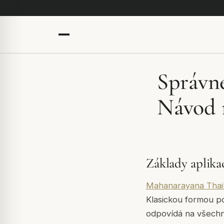
Správn
Návod 
Základy aplik
Mahanarayana Thai
Klasickou formou p
odpovídá na všechny