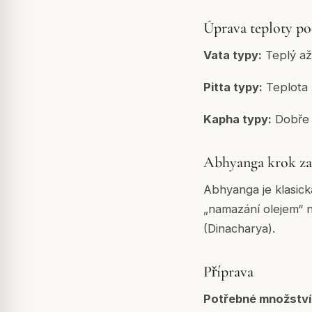
Úprava teploty po
Vata typy:
Teplý až 
Pitta typy:
Teplota m
Kapha typy:
Dobře t
Abhyanga krok z
Abhyanga je klasic
„namazání olejem“ n
(Dinacharya).
Příprava
Potřebné množství 