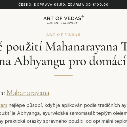
ČESKO: DOPRAVA €6,50, ZDARMA OD €100,00
ART OF VEDAS
é použití Mahanarayana T
na Abhyangu pro domácí 
ace
Mahanarayana
lam
nejlépe působí, když je aplikován podle tradičních 
oužití je Abhyanga, ayurvédská samomasáž teplým oleje
 praktické otázky správného použití: od optimální teplo