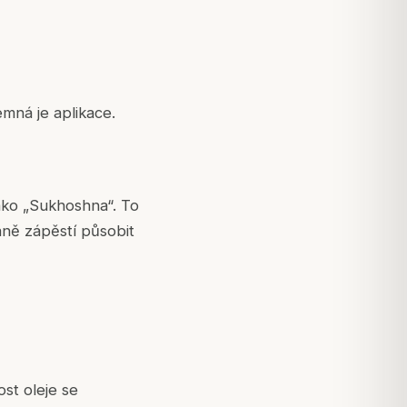
emná je aplikace.
ako „Sukhoshna“. To
raně zápěstí působit
st oleje se