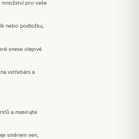
né množství pro vaše
ník nebo podložku,
eré snese olejové
na vstřebání a
rstů a masírujte
čeje směrem ven,