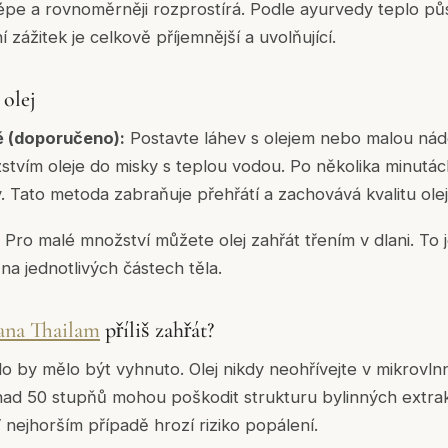
lépe a rovnoměrněji rozprostírá. Podle ayurvedy teplo pů
í zážitek je celkově příjemnější a uvolňující.
 olej
ě (doporučeno):
Postavte láhev s olejem nebo malou ná
vím oleje do misky s teplou vodou. Po několika minutác
 Tato metoda zabraňuje přehřátí a zachovává kvalitu olej
Pro malé množství můžete olej zahřát třením v dlani. To 
 na jednotlivých částech těla.
ana Thailam
příliš zahřát?
 by mělo být vyhnuto. Olej nikdy neohřívejte v mikrovln
nad 50 stupňů mohou poškodit strukturu bylinných extrak
 nejhorším případě hrozí riziko popálení.