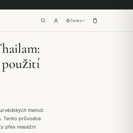
Česko
hailam:
použití
ayurvédských metod.
m. Tento průvodce
ty přes masážní