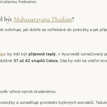
oručenou frekvenci.
ěl být
Mahanarayana Thailam
?
ě ovlivňuje, jak dobře se vstřebává do pokožky a jak příj
lam
by měl být
příjemně teplý
, v Ayurvedě označovaný j
ibližně
37 až 42 stupňů Celsia
. Olej by měl na vnitřní st
ěkolik výhod oproti studenému:
pokožky a usnadňuje pronikání bylinných extraktů. Tekuto