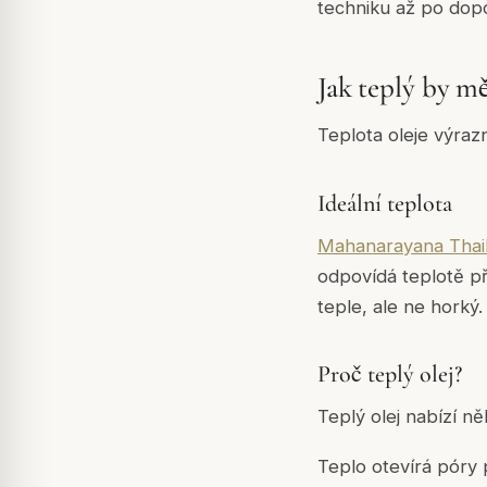
techniku až po dop
Jak teplý by m
Teplota oleje výrazn
Ideální teplota
Mahanarayana Thai
odpovídá teplotě př
teple, ale ne horký.
Proč teplý olej?
Teplý olej nabízí n
Teplo otevírá póry 