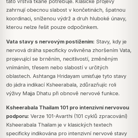
tato vrstva tkáně potřebuje. Klasické projevy
zahrnují obecnou slabost v končetinách, špatnou
koordinaci, sníženou výdrž a druh hluboké únavy,
kterou nelze řešit pouze odpočinkem.
Vata stavy s nervovým postižením:
Stavy, kdy je
nervová dráha specificky ovlivněna zhoršením Vata,
projevující se brněním, necitlivostí, změněným
vnímáním, třesem nebo slabostí v určitých
oblastech. Ashtanga Hridayam umisťuje tyto stavy
do jádra indikací Ksheerabala, zdůrazňujíc roli
výživy Majja Dhatu při obnově nervové funkce.
Ksheerabala Thailam 101 pro intenzivní nervovou
podporu:
Verze 101-Avarthi (101 cyklů zpracování)
Ksheerabala Thailam je v klasických textech
specificky indikována pro intenzivní nervové stavy