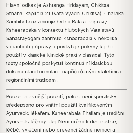
Hlavní odkaz je Ashtanga Hridayam, Chikitsa
Sthana, kapitola 21 (Vata Vyadhi Chikitsa). Charaka
Samhita také zmiňuje bylinu Bala a přípravy
Ksheerapaka v kontextu hlubokých Vata stavů.
Sahasrayogam zahrnuje Ksheerabala v několika
variantách přípravy a poskytuje pokyny k jeho
použití v klasické klinické praxi v classical. Tyto
texty společně poskytují kontinuální klasickou
dokumentaci formulace napříč různými staletími a
regionálními tradicemi.
Pouze pro vnější použití, pokud není specificky
předepsáno pro vnitřní použití kvalifikovaným
Ayurvedic lékařem. Ksheerabala Thailam je tradiční
Ayurvedic léčený olej. Není určen k diagnostice,
léčbě, vyléčení nebo prevenci žádné nemoci a