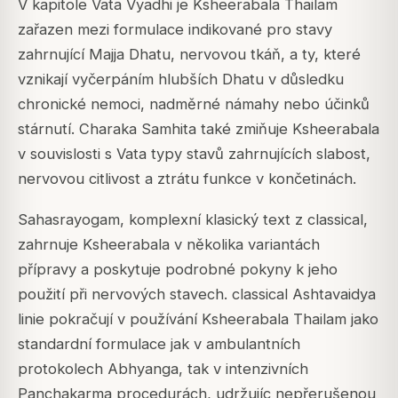
V kapitole Vata Vyadhi je Ksheerabala Thailam
zařazen mezi formulace indikované pro stavy
zahrnující Majja Dhatu, nervovou tkáň, a ty, které
vznikají vyčerpáním hlubších Dhatu v důsledku
chronické nemoci, nadměrné námahy nebo účinků
stárnutí. Charaka Samhita také zmiňuje Ksheerabala
v souvislosti s Vata typy stavů zahrnujících slabost,
nervovou citlivost a ztrátu funkce v končetinách.
Sahasrayogam, komplexní klasický text z classical,
zahrnuje Ksheerabala v několika variantách
přípravy a poskytuje podrobné pokyny k jeho
použití při nervových stavech. classical Ashtavaidya
linie pokračují v používání Ksheerabala Thailam jako
standardní formulace jak v ambulantních
protokolech Abhyanga, tak v intenzivních
Panchakarma procedurách, udržujíc nepřerušenou