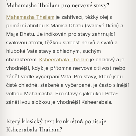
Mahamasha Thailam pro nervové stavy?
Mahamasha Thailam
je zahřívací, těžký olej s
primární afinitou k Mamsa Dhatu (svalové tkáni) a
Majja Dhatu. Je indikován pro stavy zahrnující
svalovou atrofii, těžkou slabost nervů a svalů a
hluboké Vata stavy s chladným, suchým
charakterem.
Ksheerabala Thailam
je chladivý a je
vhodnější, když je přítomna nervová citlivost nebo
zánět vedle vyčerpání Vata. Pro stavy, které jsou
čistě chladné, stažené a vyčerpané, je často silnější
volbou Mahamasha. Pro stavy s jakoukoli Pitta-
zánětlivou složkou je vhodnější Ksheerabala.
Který klasický text konkrétně popisuje
Ksheerabala Thailam?