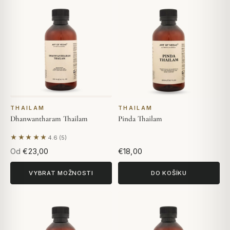
THAILAM
THAILAM
Dhanwantharam Thailam
Pinda Thailam
★★★★★
4.6 (5)
Na základě 5 hodnocení
Od
€23,00
€18,00
VYBRAT MOŽNOSTI
DO KOŠÍKU