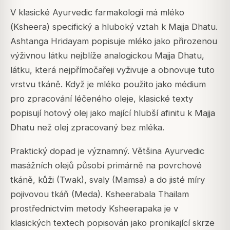
V klasické Ayurvedic farmakologii má mléko
(
Ksheera
) specifický a hluboký vztah k Majja Dhatu.
Ashtanga Hridayam popisuje mléko jako přirozenou
výživnou látku nejblíže analogickou Majja Dhatu,
látku, která nejpřímočařeji vyživuje a obnovuje tuto
vrstvu tkáně. Když je mléko použito jako médium
pro zpracování léčeného oleje, klasické texty
popisují hotový olej jako mající hlubší afinitu k Majja
Dhatu než olej zpracovaný bez mléka.
Praktický dopad je významný. Většina Ayurvedic
masážních olejů působí primárně na povrchové
tkáně, kůži (Twak), svaly (Mamsa) a do jisté míry
pojivovou tkáň (Meda). Ksheerabala Thailam
prostřednictvím metody Ksheerapaka je v
klasických textech popisován jako pronikající skrze