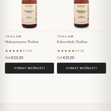
THAILAM
THAILAM
Mahanarayana Thailam
Ksheerabala Thailam
★★★★★
★★★★★
5.0 (5)
5.0 (3)
Na základě 5 hodnocení
Na základě 3 hodnocení
Od
€23,00
Od
€21,00
VYBRAT MOŽNOSTI
VYBRAT MOŽNOSTI