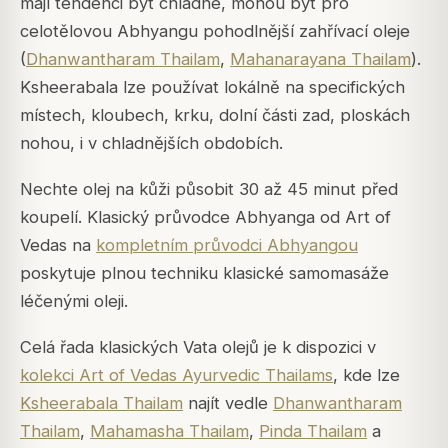
mají tendenci být chladné, mohou být pro
celotělovou Abhyangu pohodlnější zahřívací oleje
(
Dhanwantharam Thailam
,
Mahanarayana Thailam
).
Ksheerabala lze používat lokálně na specifických
místech, kloubech, krku, dolní části zad, ploskách
nohou, i v chladnějších obdobích.
Nechte olej na kůži působit 30 až 45 minut před
koupelí. Klasický průvodce Abhyanga od Art of
Vedas na
kompletním průvodci Abhyangou
poskytuje plnou techniku klasické samomasáže
léčenými oleji.
Celá řada klasických Vata olejů je k dispozici v
kolekci Art of Vedas Ayurvedic Thailams
, kde lze
Ksheerabala Thailam
najít vedle
Dhanwantharam
Thailam
,
Mahamasha Thailam
,
Pinda Thailam
a