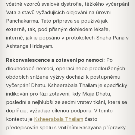
včetně vzorců svalové dystrofie, těžkého vyčerpání
Vata a stavů vyžadujících olejování na úrovni
Panchakarma. Tato příprava se používá jak
externě, tak, pod přísným dohledem lékaře,
interně, jak je popsáno v protokolech Sneha Pana v
Ashtanga Hridayam.
Rekonvalescence a zotavení po nemoci:
Po
dlouhodobé nemoci, operaci nebo prodloužených
obdobích snížené výživy dochází k postupnému
vyčerpání Dhatu. Ksheerabala Thailam je specificky
indikován pro fázi zotavení, kdy Majja Dhatu,
poslední a nejhlubší ze sedmi vrstev tkání, která se
doplňuje, vyžaduje cílenou podporu. V tomto
kontextu je
Ksheerabala Thailam
často
předepisován spolu s vnitřními Rasayana přípravky.