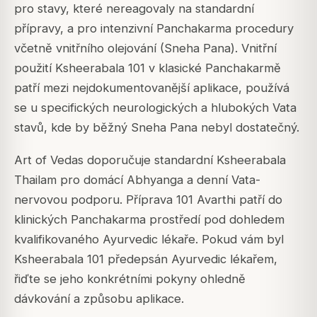
pro stavy, které nereagovaly na standardní
přípravy, a pro intenzivní Panchakarma procedury
včetně vnitřního olejování (Sneha Pana). Vnitřní
použití Ksheerabala 101 v klasické Panchakarmě
patří mezi nejdokumentovanější aplikace, používá
se u specifických neurologických a hlubokých Vata
stavů, kde by běžný Sneha Pana nebyl dostatečný.
Art of Vedas doporučuje standardní Ksheerabala
Thailam pro domácí Abhyanga a denní Vata-
nervovou podporu. Příprava 101 Avarthi patří do
klinických Panchakarma prostředí pod dohledem
kvalifikovaného Ayurvedic lékaře. Pokud vám byl
Ksheerabala 101 předepsán Ayurvedic lékařem,
řiďte se jeho konkrétními pokyny ohledně
dávkování a způsobu aplikace.