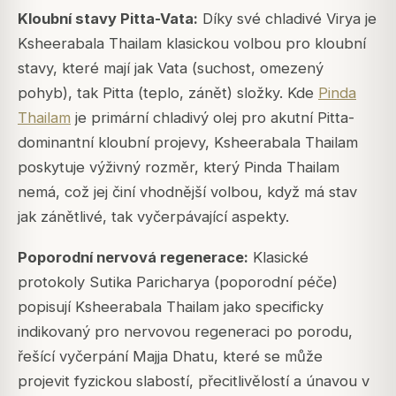
Kloubní stavy Pitta-Vata:
Díky své chladivé Virya je
Ksheerabala Thailam klasickou volbou pro kloubní
stavy, které mají jak Vata (suchost, omezený
pohyb), tak Pitta (teplo, zánět) složky. Kde
Pinda
Thailam
je primární chladivý olej pro akutní Pitta-
dominantní kloubní projevy, Ksheerabala Thailam
poskytuje výživný rozměr, který Pinda Thailam
nemá, což jej činí vhodnější volbou, když má stav
jak zánětlivé, tak vyčerpávající aspekty.
Poporodní nervová regenerace:
Klasické
protokoly Sutika Paricharya (poporodní péče)
popisují Ksheerabala Thailam jako specificky
indikovaný pro nervovou regeneraci po porodu,
řešící vyčerpání Majja Dhatu, které se může
projevit fyzickou slabostí, přecitlivělostí a únavou v