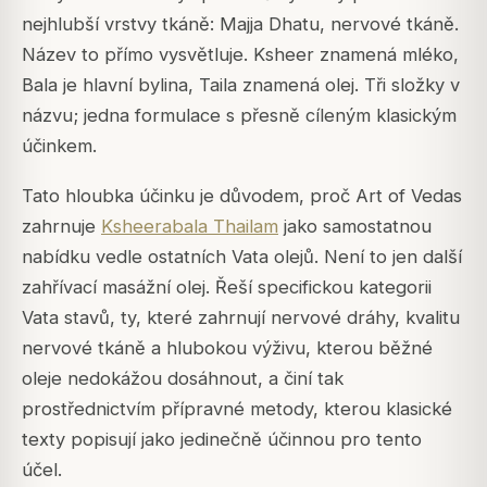
nejhlubší vrstvy tkáně: Majja Dhatu, nervové tkáně.
Název to přímo vysvětluje.
Ksheer
znamená mléko,
Bala
je hlavní bylina,
Taila
znamená olej. Tři složky v
názvu; jedna formulace s přesně cíleným klasickým
účinkem.
Tato hloubka účinku je důvodem, proč Art of Vedas
zahrnuje
Ksheerabala Thailam
jako samostatnou
nabídku vedle ostatních Vata olejů. Není to jen další
zahřívací masážní olej. Řeší specifickou kategorii
Vata stavů, ty, které zahrnují nervové dráhy, kvalitu
nervové tkáně a hlubokou výživu, kterou běžné
oleje nedokážou dosáhnout, a činí tak
prostřednictvím přípravné metody, kterou klasické
texty popisují jako jedinečně účinnou pro tento
účel.