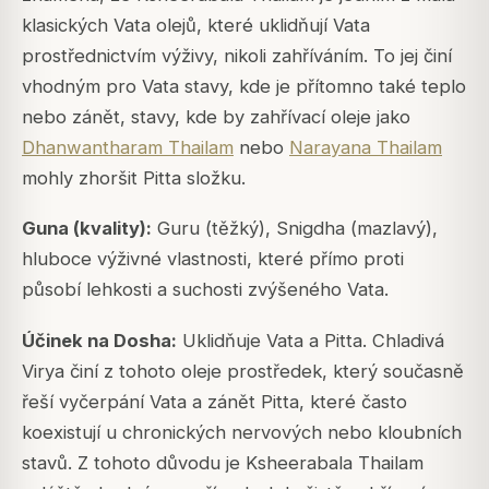
klasických Vata olejů, které uklidňují Vata
prostřednictvím výživy, nikoli zahříváním. To jej činí
vhodným pro Vata stavy, kde je přítomno také teplo
nebo zánět, stavy, kde by zahřívací oleje jako
Dhanwantharam Thailam
nebo
Narayana Thailam
mohly zhoršit Pitta složku.
Guna (kvality):
Guru (těžký), Snigdha (mazlavý),
hluboce výživné vlastnosti, které přímo proti
působí lehkosti a suchosti zvýšeného Vata.
Účinek na Dosha:
Uklidňuje Vata a Pitta. Chladivá
Virya činí z tohoto oleje prostředek, který současně
řeší vyčerpání Vata a zánět Pitta, které často
koexistují u chronických nervových nebo kloubních
stavů. Z tohoto důvodu je Ksheerabala Thailam