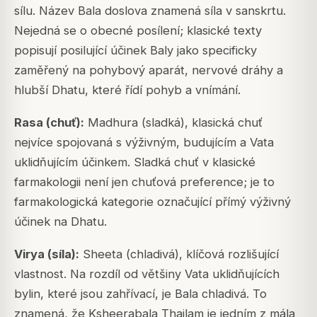
sílu. Název Bala doslova znamená síla v sanskrtu.
Nejedná se o obecné posílení; klasické texty
popisují posilující účinek Baly jako specificky
zaměřený na pohybový aparát, nervové dráhy a
hlubší Dhatu, které řídí pohyb a vnímání.
Rasa (chuť):
Madhura (sladká), klasická chuť
nejvíce spojovaná s výživným, budujícím a Vata
uklidňujícím účinkem. Sladká chuť v klasické
farmakologii není jen chuťová preference; je to
farmakologická kategorie označující přímý výživný
účinek na Dhatu.
Virya (síla):
Sheeta (chladivá), klíčová rozlišující
vlastnost. Na rozdíl od většiny Vata uklidňujících
bylin, které jsou zahřívací, je Bala chladivá. To
znamená, že Ksheerabala Thailam je jedním z mála