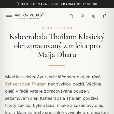
ČESKO: DOPRAVA €6,50, ZDARMA OD €100,00
ART OF VEDAS
Ksheerabala Thailam: Klasický
olej zpracovaný z mléka pro
Majja Dhatu
Mezi klasickými Ayurvedic léčenými oleji zaujímá
Ksheerabala Thailam
neobvyklou pozici. Většina
olejů v řadě Vata je zpracovávána pouze v
sezamovém oleji. Ksheerabala Thailam používá
trojitý základ, bylinu Bala, mléko a sezamový olej,
který klasické texty speciálně vyvinuly pro dosažení