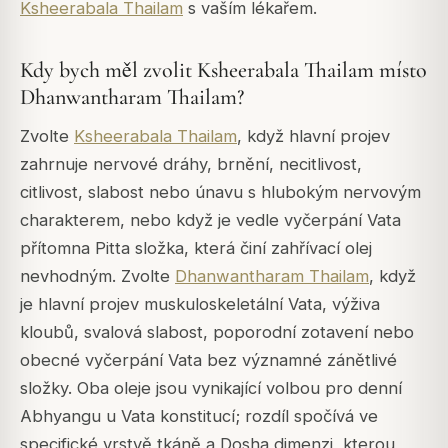
Ksheerabala Thailam
s vaším lékařem.
Kdy bych měl zvolit Ksheerabala Thailam místo
Dhanwantharam Thailam?
Zvolte
Ksheerabala Thailam
, když hlavní projev
zahrnuje nervové dráhy, brnění, necitlivost,
citlivost, slabost nebo únavu s hlubokým nervovým
charakterem, nebo když je vedle vyčerpání Vata
přítomna Pitta složka, která činí zahřívací olej
nevhodným. Zvolte
Dhanwantharam Thailam
, když
je hlavní projev muskuloskeletální Vata, výživa
kloubů, svalová slabost, poporodní zotavení nebo
obecné vyčerpání Vata bez významné zánětlivé
složky. Oba oleje jsou vynikající volbou pro denní
Abhyangu u Vata konstitucí; rozdíl spočívá ve
specifické vrstvě tkáně a Dosha dimenzi, kterou