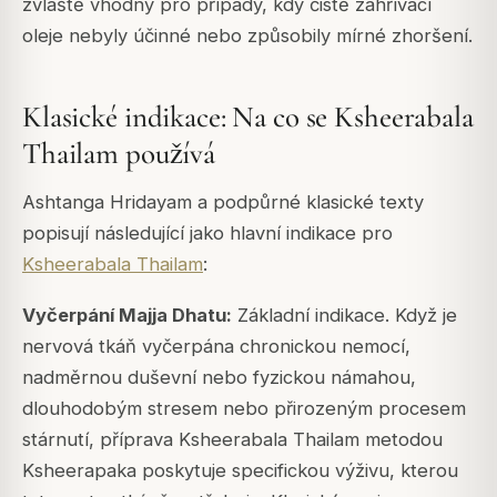
zvláště vhodný pro případy, kdy čistě zahřívací
oleje nebyly účinné nebo způsobily mírné zhoršení.
Klasické indikace: Na co se Ksheerabala
Thailam používá
Ashtanga Hridayam a podpůrné klasické texty
popisují následující jako hlavní indikace pro
Ksheerabala Thailam
:
Vyčerpání Majja Dhatu:
Základní indikace. Když je
nervová tkáň vyčerpána chronickou nemocí,
nadměrnou duševní nebo fyzickou námahou,
dlouhodobým stresem nebo přirozeným procesem
stárnutí, příprava Ksheerabala Thailam metodou
Ksheerapaka poskytuje specifickou výživu, kterou