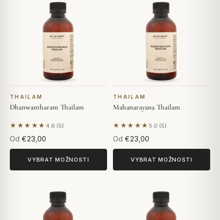
THAILAM
THAILAM
Dhanwantharam Thailam
Mahanarayana Thailam
★★★★★
★★★★★
4.6 (5)
5.0 (5)
Na základě 5 hodnocení
Na základě 5 hodnocení
Od
€23,00
Od
€23,00
VYBRAT MOŽNOSTI
VYBRAT MOŽNOSTI