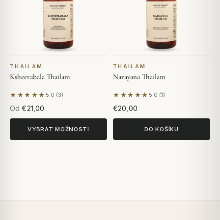
THAILAM
THAILAM
Ksheerabala Thailam
Narayana Thailam
★★★★★
★★★★★
5.0 (3)
5.0 (1)
Na základě 3 hodnocení
Na základě 1 hodnocení
Od
€21,00
€20,00
VYBRAT MOŽNOSTI
DO KOŠÍKU