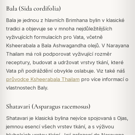
Bala (Sida cordifolia)
Bala je jednou z hlavních Brimhana bylin v klasické
tradici a objevuje se v mnoha nejdůležitějších
vyživujících formulacích pro Vata, včetně
Ksheerabala a Bala Ashwagandha olejů. V Narayana
Thailam má roli podporovat vyživující rozměr
receptury, budovat a udržovat vrstvy tkání, které
Vata při podráždění obvykle oslabuje. Viz také náš
průvodce Ksheerabala Thailam
pro více informací o
vlastnostech Baly.
Shatavari (Asparagus racemosus)
Shatavari je klasická bylina nejvíce spojovaná s Ojas,
jemnou esencí všech vrstev tkání, a s výživou
hlubokých vrstev tkání. Její zařazení do Narayana