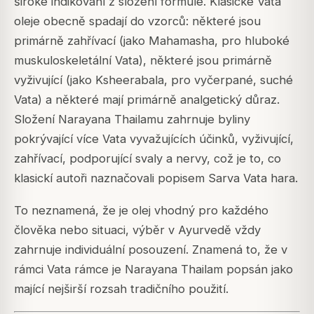
široké indikování z složení formule. Klasické Vata
oleje obecně spadají do vzorců: některé jsou
primárně zahřívací (jako Mahamasha, pro hluboké
muskuloskeletální Vata), některé jsou primárně
vyživující (jako Ksheerabala, pro vyčerpané, suché
Vata) a některé mají primárně analgetický důraz.
Složení Narayana Thailamu zahrnuje byliny
pokrývající více Vata vyvažujících účinků, vyživující,
zahřívací, podporující svaly a nervy, což je to, co
klasickí autoři naznačovali popisem Sarva Vata hara.
To neznamená, že je olej vhodný pro každého
člověka nebo situaci, výběr v Ayurvedě vždy
zahrnuje individuální posouzení. Znamená to, že v
rámci Vata rámce je Narayana Thailam popsán jako
mající nejširší rozsah tradičního použití.