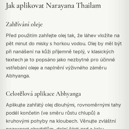
Jak aplikovat Narayana Thailam
Zahřívání oleje
Před použitím zahřejte olej tak, že láhev vložíte na
pět minut do misky s horkou vodou. Olej by měl být
při nanášení na kůži příjemně teplý, v klasických
textech je to popsáno jako nezbytné pro účinné
vstřebání oleje a naplnění výživného záměru
Abhyanga.
Celotělová aplikace Abhyanga
Aplikujte zahřátý olej dlouhými, rovnoměrnými tahy
podél končetin (ve směru růstu chlupů) a
kruhovými pohyby na kloubech. Věnujte zvláštní
pozornost chodidlům, dolní části zad a krku,