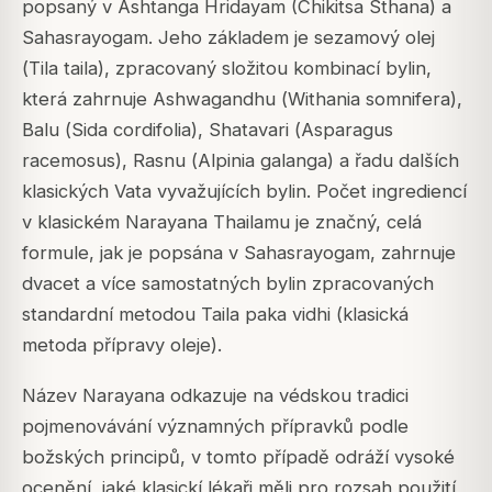
popsaný v
Ashtanga Hridayam
(Chikitsa Sthana) a
Sahasrayogam
. Jeho základem je sezamový olej
(
Tila taila
), zpracovaný složitou kombinací bylin,
která zahrnuje Ashwagandhu (
Withania somnifera
),
Balu (
Sida cordifolia
), Shatavari (
Asparagus
racemosus
), Rasnu (
Alpinia galanga
) a řadu dalších
klasických Vata vyvažujících bylin. Počet ingrediencí
v klasickém Narayana Thailamu je značný, celá
formule, jak je popsána v
Sahasrayogam
, zahrnuje
dvacet a více samostatných bylin zpracovaných
standardní metodou
Taila paka vidhi
(klasická
metoda přípravy oleje).
Název Narayana odkazuje na védskou tradici
pojmenovávání významných přípravků podle
božských principů, v tomto případě odráží vysoké
ocenění, jaké klasickí lékaři měli pro rozsah použití