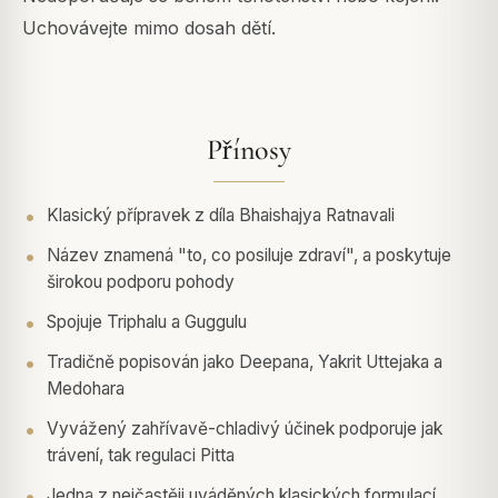
Uchovávejte mimo dosah dětí.
Přínosy
Klasický přípravek z díla Bhaishajya Ratnavali
Název znamená "to, co posiluje zdraví", a poskytuje
širokou podporu pohody
Spojuje Triphalu a Guggulu
Tradičně popisován jako Deepana, Yakrit Uttejaka a
Medohara
Vyvážený zahřívavě-chladivý účinek podporuje jak
trávení, tak regulaci Pitta
Jedna z nejčastěji uváděných klasických formulací