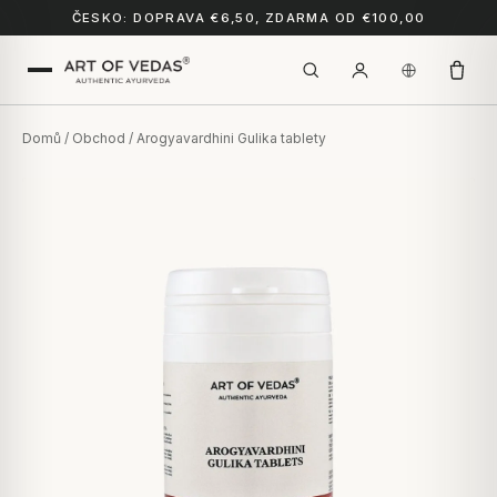
ČESKO: DOPRAVA €6,50, ZDARMA OD €100,00
Domů
/
Obchod
/ Arogyavardhini Gulika tablety