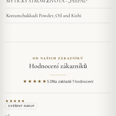
MYTICKÝ STROM ŽIVOTA - „PEEPAL“
Kottamchukkadi Powder, Oil and Kizhi
OD NAŠICH ZÁKAZNÍKŮ
Hodnocení zákazníků
★★★★★
5.0
Na základě 1 hodnocení
★★★★★
OVĚŘENÝ NÁKUP
:-)