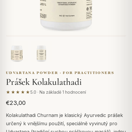
UDVARTANA POWDER · FOR PRACTITIONERS
Prášek Kolakulathadi
★★★★★
5.0 · Na základě 1 hodnocení
€23,00
Kolakulathadi Churnam je klasický Ayurvedic prášek
určený k vnějšímu použití, speciálně vyvinutý pro
Udvartana (tradiční suchou práškovou masáž), jednu