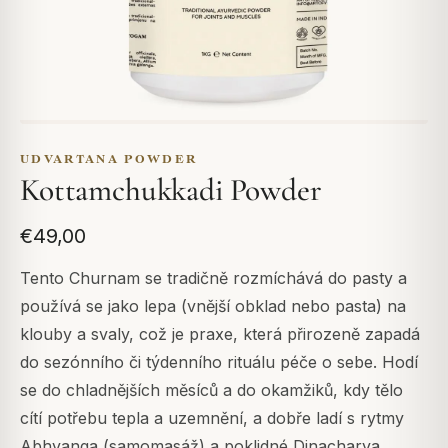
UDVARTANA POWDER
Kottamchukkadi Powder
€49,00
Tento Churnam se tradičně rozmíchává do pasty a
používá se jako lepa (vnější obklad nebo pasta) na
klouby a svaly, což je praxe, která přirozeně zapadá
do sezónního či týdenního rituálu péče o sebe. Hodí
se do chladnějších měsíců a do okamžiků, kdy tělo
cítí potřebu tepla a uzemnění, a dobře ladí s rytmy
Abhyanga (samomasáž) a poklidné Dinacharya