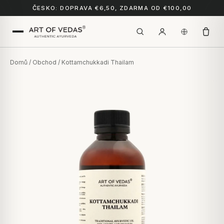
ČESKO: DOPRAVA €6,50, ZDARMA OD €100,00
Domů
/
Obchod
/ Kottamchukkadi Thailam