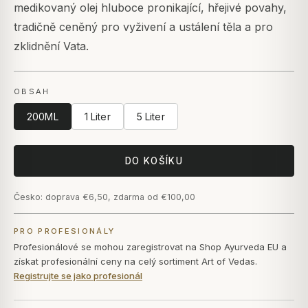
medikovaný olej hluboce pronikající, hřejivé povahy,
tradičně ceněný pro vyživení a ustálení těla a pro
zklidnění Vata.
OBSAH
200ML
1 Liter
5 Liter
DO KOŠÍKU
Česko: doprava €6,50, zdarma od €100,00
PRO PROFESIONÁLY
Profesionálové se mohou zaregistrovat na Shop Ayurveda EU a
získat profesionální ceny na celý sortiment Art of Vedas.
Registrujte se jako profesionál