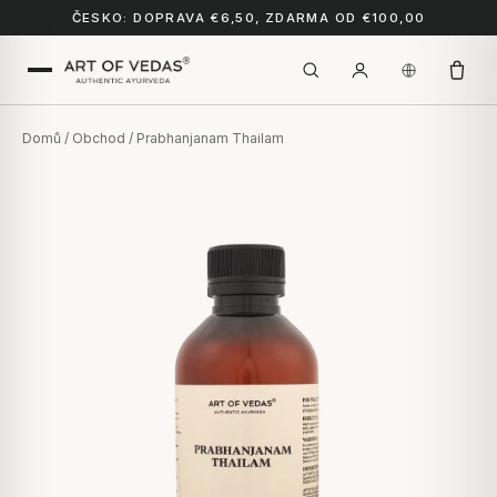
ČESKO: DOPRAVA €6,50, ZDARMA OD €100,00
Domů
/
Obchod
/ Prabhanjanam Thailam