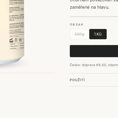
zaměřené na hlavu.
OBSAH
500g
1 KG
Česko: doprava €6,50, zdarm
POUŽITÍ