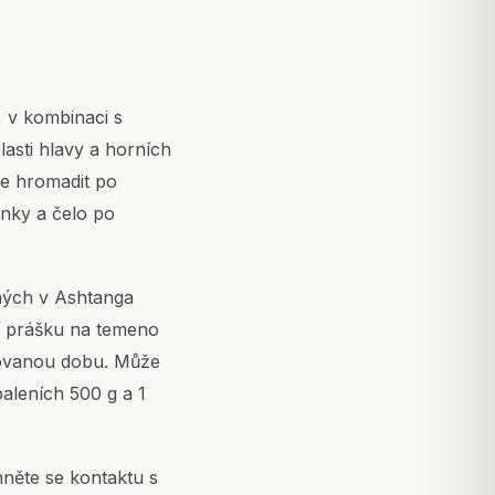
, v kombinaci s
lasti hlavy a horních
ůže hromadit po
ánky a čelo po
ných v Ashtanga
 prášku na temeno
dovanou dobu. Může
baleních 500 g a 1
něte se kontaktu s