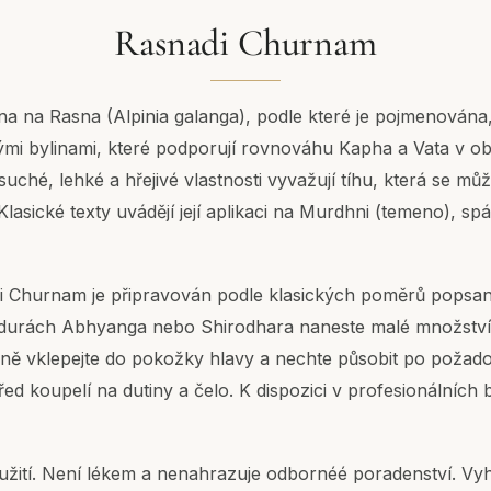
Rasnadi Churnam
na na Rasna (Alpinia galanga), podle které je pojmenována
ými bylinami, které podporují rovnováhu Kapha a Vata v ob
 suché, lehké a hřejivé vlastnosti vyvažují tíhu, která se m
 Klasické texty uvádějí její aplikaci na Murdhni (temeno), sp
di Churnam je připravován podle klasických poměrů popsa
durách Abhyanga nebo Shirodhara naneste malé množství
mně vklepejte do pokožky hlavy a nechte působit po poža
řed koupelí na dutiny a čelo. K dispozici v profesionálních 
užití. Není lékem a nenahrazuje odbornéé poradenství. Vyh