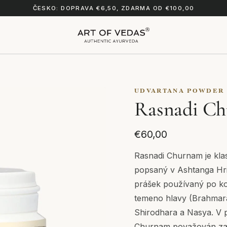
ČESKO: DOPRAVA €6,50, ZDARMA OD €100,00
UDVARTANA POWDER
Rasnadi C
€60,00
Rasnadi Churnam je klas
popsaný v Ashtanga Hri
prášek používaný po ko
temeno hlavy (Brahmar
Shirodhara a Nasya. V 
Churnam považován za n