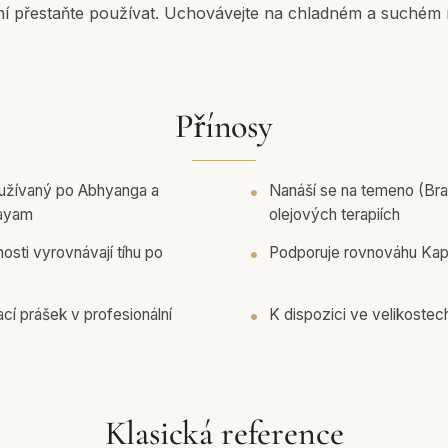
ní přestaňte používat. Uchovávejte na chladném a suchém 
Přínosy
oužívaný po Abhyanga a
Nanáší se na temeno (Bra
dayam
olejových terapiích
nosti vyrovnávají tíhu po
Podporuje rovnováhu Kapha
í prášek v profesionální
K dispozici ve velikostec
Klasická reference