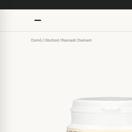
Domů
/
Obchod
/ Rasnadi Churnam