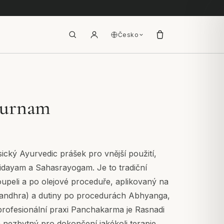
Česko
hurnam
ický Ayurvedic prášek pro vnější použití,
dayam a Sahasrayogam. Je to tradiční
upeli a po olejové proceduře, aplikovaný na
andhra) a dutiny po procedurách Abhyanga,
profesionální praxi Panchakarma je Rasnadi
ezbytný pro dokončení jakékoli terapie