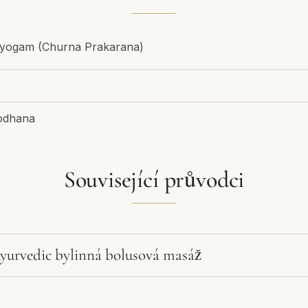
ayogam (Churna Prakarana)
odhana
Související průvodci
Ayurvedic bylinná bolusová masáž