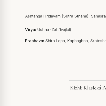
Ashtanga Hridayam (Sutra Sthana), Sahasr
Virya:
Ushna (Zahřívající)
Prabhava:
Shiro Lepa, Kaphaghna, Srotosh
Kizhi: Klasická 