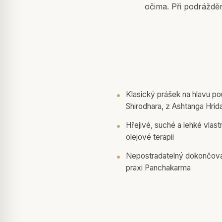
očima. Při podráždě
Klasický prášek na hlavu p
Shirodhara, z Ashtanga Hri
Hřejivé, suché a lehké vlast
olejové terapii
Nepostradatelný dokončovac
praxi Panchakarma