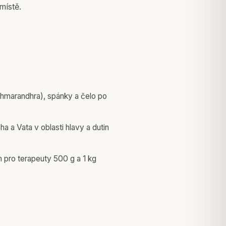
místě.
hmarandhra), spánky a čelo po
 a Vata v oblasti hlavy a dutin
h pro terapeuty 500 g a 1 kg