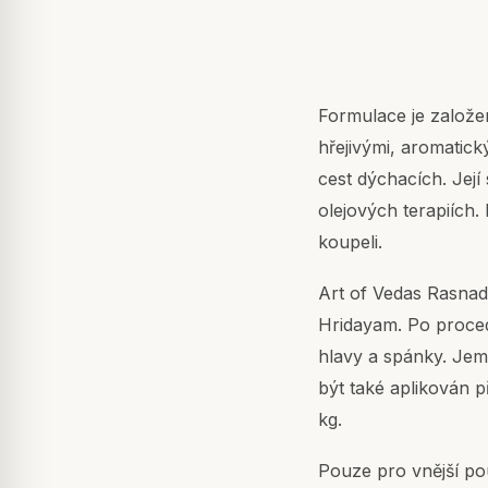
Formulace je založe
hřejivými, aromatick
cest dýchacích. Její
olejových terapiích.
koupeli.
Art of Vedas Rasna
Hridayam. Po proce
hlavy a spánky. Je
být také aplikován p
kg.
Pouze pro vnější po