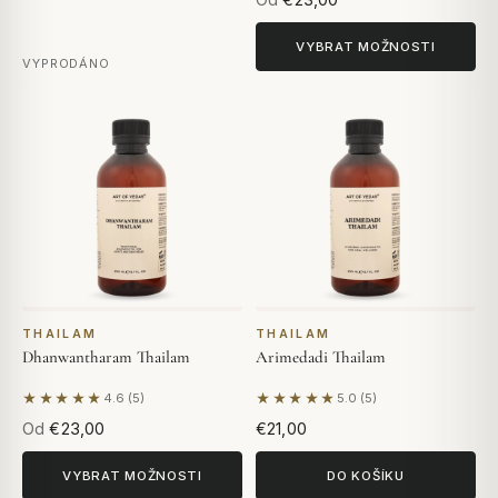
VYBRAT MOŽNOSTI
VYPRODÁNO
THAILAM
THAILAM
Dhanwantharam Thailam
Arimedadi Thailam
★★★★★
★★★★★
4.6 (5)
5.0 (5)
Na základě 5 hodnocení
Na základě 5 hodnocení
Od
€23,00
€21,00
VYBRAT MOŽNOSTI
DO KOŠÍKU