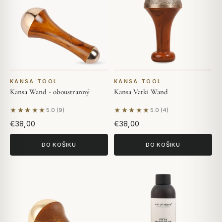
KANSA TOOL
KANSA TOOL
Kansa Wand - oboustranný
Kansa Vatki Wand
★★★★★
★★★★★
5.0 (9)
5.0 (4)
Na základě 9 hodnocení
Na základě 4 hodnocení
€38,00
€38,00
DO KOŠÍKU
DO KOŠÍKU