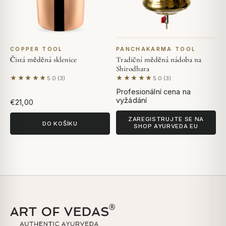
COPPER TOOL
PANCHAKARMA TOOL
Čistá měděná sklenice
Tradiční měděná nádoba na
Shirodhara
★★★★★
★★★★★
5.0 (3)
5.0 (3)
Na základě 3 hodnocení
Na základě 3 hodnocení
Profesionální cena na
vyžádání
€21,00
ZAREGISTRUJTE SE NA
DO KOŠÍKU
SHOP AYURVEDA EU