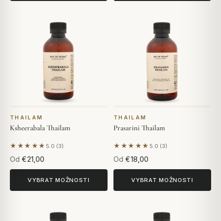
THAILAM
THAILAM
Ksheerabala Thailam
Prasarini Thailam
★★★★★
★★★★★
5.0 (3)
5.0 (3)
Na základě 3 hodnocení
Na základě 3 hodnocení
Od
€21,00
Od
€18,00
VYBRAT MOŽNOSTI
VYBRAT MOŽNOSTI