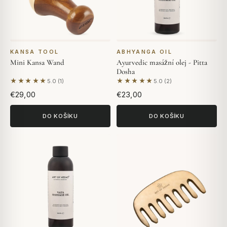
KANSA TOOL
ABHYANGA OIL
Mini Kansa Wand
Ayurvedic masážní olej - Pitta
Dosha
★★★★★
★★★★★
5.0 (1)
5.0 (2)
Na základě 1 hodnocení
Na základě 2 hodnocení
€29,00
€23,00
DO KOŠÍKU
DO KOŠÍKU