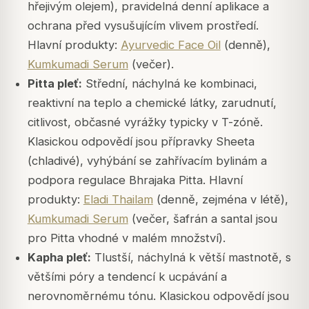
hřejivým olejem), pravidelná denní aplikace a
ochrana před vysušujícím vlivem prostředí.
Hlavní produkty:
Ayurvedic Face Oil
(denně),
Kumkumadi Serum
(večer).
Pitta pleť:
Střední, náchylná ke kombinaci,
reaktivní na teplo a chemické látky, zarudnutí,
citlivost, občasné vyrážky typicky v T-zóně.
Klasickou odpovědí jsou přípravky Sheeta
(chladivé), vyhýbání se zahřívacím bylinám a
podpora regulace Bhrajaka Pitta. Hlavní
produkty:
Eladi Thailam
(denně, zejména v létě),
Kumkumadi Serum
(večer, šafrán a santal jsou
pro Pitta vhodné v malém množství).
Kapha pleť:
Tlustší, náchylná k větší mastnotě, s
většími póry a tendencí k ucpávání a
nerovnoměrnému tónu. Klasickou odpovědí jsou