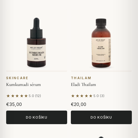
SKINCARE
THAILAM
Kumkumadi sérum
Eladi Thailam
★★★★★
★★★★★
5.0 (12)
5.0 (3)
Na základě 12 hodnocení
Na základě 3 hodnocení
€35,00
€20,00
DO KOŠÍKU
DO KOŠÍKU