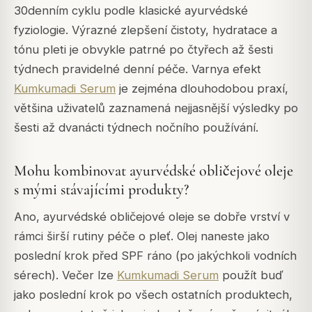
30denním cyklu podle klasické ayurvédské
fyziologie. Výrazné zlepšení čistoty, hydratace a
tónu pleti je obvykle patrné po čtyřech až šesti
týdnech pravidelné denní péče. Varnya efekt
Kumkumadi Serum
je zejména dlouhodobou praxí,
většina uživatelů zaznamená nejjasnější výsledky po
šesti až dvanácti týdnech nočního používání.
Mohu kombinovat ayurvédské obličejové oleje
s mými stávajícími produkty?
Ano, ayurvédské obličejové oleje se dobře vrství v
rámci širší rutiny péče o pleť. Olej naneste jako
poslední krok před SPF ráno (po jakýchkoli vodních
sérech). Večer lze
Kumkumadi Serum
použít buď
jako poslední krok po všech ostatních produktech,