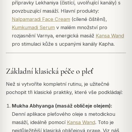
přípravky Lekhaniya (čistící, uvolňující kanály) s
povzbuzující masáží. Hlavní produkty:
Nalpamaradi Face Cream
(cílené čištění),
Kumkumadi Serum
v malém množství pro
rozjasnění Varnya, energická masáž
Kansa Wand
pro stimulaci kůže s ucpanými kanály Kapha.
Základní klasická péče o pleť
Než si vytvoříte kompletní rutinu, je užitečné
pochopit tři klasické praktiky, které vše podkládají:
Mukha Abhyanga (masáž obličeje olejem):
Denní aplikace pleťového oleje s metodickou
masáží, ideálně pomocí
Kansa Wand
. Toto je
nejdůležitější klasická obličejová praxe. Viz náš