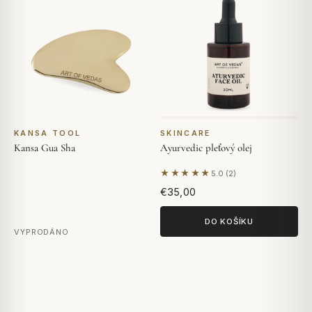
KANSA TOOL
SKINCARE
Kansa Gua Sha
Ayurvedic pleťový olej
★★★★★
5.0 (2)
Na základě 2 hodnocení
€35,00
DO KOŠÍKU
VYPRODÁNO