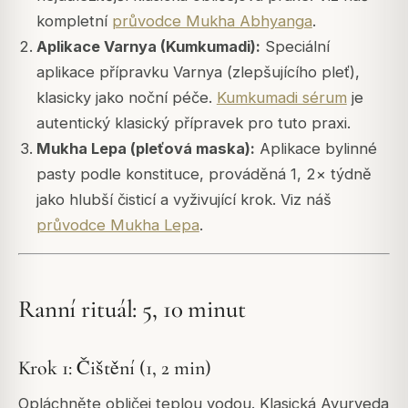
kompletní
průvodce Mukha Abhyanga
.
Aplikace Varnya (Kumkumadi):
Speciální
aplikace přípravku Varnya (zlepšujícího pleť),
klasicky jako noční péče.
Kumkumadi sérum
je
autentický klasický přípravek pro tuto praxi.
Mukha Lepa (pleťová maska):
Aplikace bylinné
pasty podle konstituce, prováděná 1, 2× týdně
jako hlubší čisticí a vyživující krok. Viz náš
průvodce Mukha Lepa
.
Ranní rituál: 5, 10 minut
Krok 1: Čištění (1, 2 min)
Opláchněte obličej teplou vodou. Klasická Ayurveda