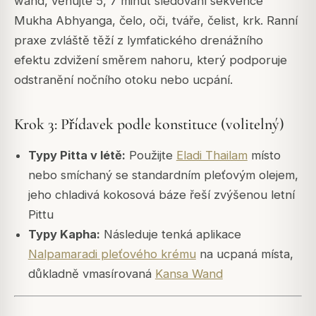
wand, věnujte 5, 7 minut sledování sekvence
Mukha Abhyanga, čelo, oči, tváře, čelist, krk. Ranní
praxe zvláště těží z lymfatického drenážního
efektu zdvižení směrem nahoru, který podporuje
odstranění nočního otoku nebo ucpání.
Krok 3: Přídavek podle konstituce (volitelný)
Typy Pitta v létě:
Použijte
Eladi Thailam
místo
nebo smíchaný se standardním pleťovým olejem,
jeho chladivá kokosová báze řeší zvýšenou letní
Pittu
Typy Kapha:
Následuje tenká aplikace
Nalpamaradi pleťového krému
na ucpaná místa,
důkladně vmasírovaná
Kansa Wand