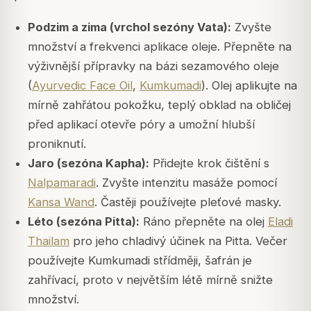
Podzim a zima (vrchol sezóny Vata):
Zvyšte
množství a frekvenci aplikace oleje. Přepněte na
výživnější přípravky na bázi sezamového oleje
(
Ayurvedic Face Oil
,
Kumkumadi
). Olej aplikujte na
mírně zahřátou pokožku, teplý obklad na obličej
před aplikací otevře póry a umožní hlubší
proniknutí.
Jaro (sezóna Kapha):
Přidejte krok čištění s
Nalpamaradi
. Zvyšte intenzitu masáže pomocí
Kansa Wand
. Častěji používejte pleťové masky.
Léto (sezóna Pitta):
Ráno přepněte na olej
Eladi
Thailam
pro jeho chladivý účinek na Pitta. Večer
používejte Kumkumadi střídměji, šafrán je
zahřívací, proto v největším létě mírně snižte
množství.