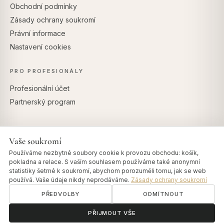
Obchodní podmínky
Zásady ochrany soukromí
Právní informace
Nastavení cookies
PRO PROFESIONÁLY
Profesionální účet
Partnerský program
Vaše soukromí
BEZPEČNÉ PLATBY
Používáme nezbytné soubory cookie k provozu obchodu: košík,
pokladna a relace. S vaším souhlasem používáme také anonymní
statistiky šetrné k soukromí, abychom porozuměli tomu, jak se web
používá. Vaše údaje nikdy neprodáváme.
Zásady ochrany soukromí
PŘEDVOLBY
ODMÍTNOUT
© 2026 Art of Vedas · Authentic Ayurveda d.o.o.
info@artofvedas.com
ॐ
Potřebujete pomoc?
PŘIJMOUT VŠE