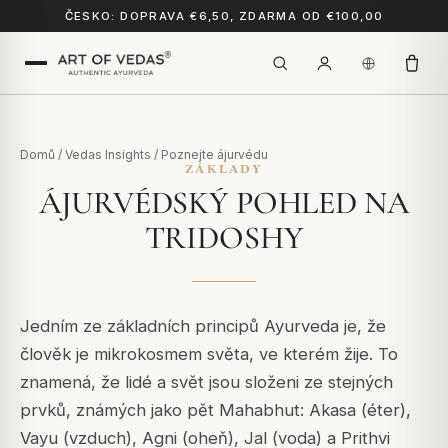
ČESKO: DOPRAVA €6,50, ZDARMA OD €100,00
Domů
/
Vedas Insights
/
Poznejte ájurvédu
ZÁKLADY
ÁJURVÉDSKÝ POHLED NA
TRIDOSHY
Jedním ze základních principů Ayurveda je, že
člověk je mikrokosmem světa, ve kterém žije. To
znamená, že lidé a svět jsou složeni ze stejných
prvků, známých jako pět Mahabhut: Akasa (éter),
Vayu (vzduch), Agni (oheň), Jal (voda) a Prithvi