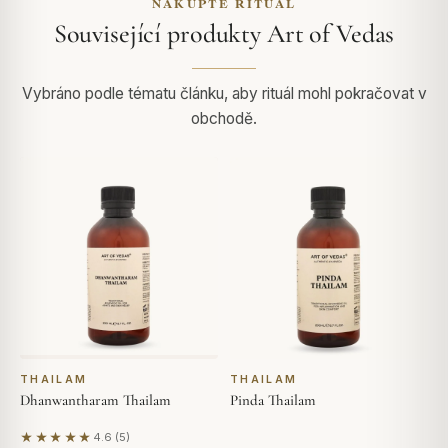
NAKUPTE RITUÁL
Související produkty Art of Vedas
Vybráno podle tématu článku, aby rituál mohl pokračovat v
obchodě.
THAILAM
THAILAM
Dhanwantharam Thailam
Pinda Thailam
★★★★★
4.6 (5)
Na základě 5 hodnocení