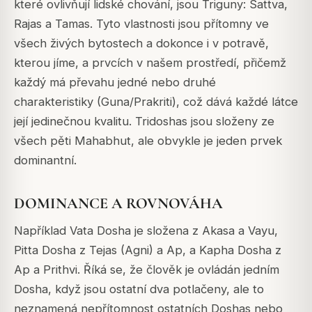
které ovlivňují lidské chování, jsou Triguny: Sattva,
Rajas a Tamas. Tyto vlastnosti jsou přítomny ve
všech živých bytostech a dokonce i v potravě,
kterou jíme, a prvcích v našem prostředí, přičemž
každý má převahu jedné nebo druhé
charakteristiky (Guna/Prakriti), což dává každé látce
její jedinečnou kvalitu. Tridoshas jsou složeny ze
všech pěti Mahabhut, ale obvykle je jeden prvek
dominantní.
DOMINANCE A ROVNOVÁHA
Například Vata Dosha je složena z Akasa a Vayu,
Pitta Dosha z Tejas (Agni) a Ap, a Kapha Dosha z
Ap a Prithvi. Říká se, že člověk je ovládán jedním
Dosha, když jsou ostatní dva potlačeny, ale to
neznamená nepřítomnost ostatních Doshas nebo