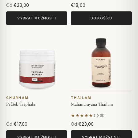
Od
€23,00
€18,00
VYBRAT MOŽNOSTI
DO KOŠÍKU
CHURNAM
THAILAM
Prášek Triphala
Mahanarayana Thailam
★★★★★
5.0 (5)
Na základě 5 hodnocení
Od
€17,00
Od
€23,00
VYBRAT MOŽNOSTI
VYBRAT MOŽNOSTI