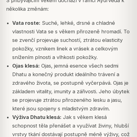
S přibývajícím věkem dochází v rámci Ayurveda k
několika změnám:
Vata roste:
Suché, lehké, drsné a chladné
vlastnosti Vata se s věkem přirozeně hromadí. To
se zvenčí projevuje suchostí, ztrátou elasticity
pokožky, vznikem linek a vrásek a celkovým
snížením plnosti a vlhkosti pokožky.
Ojas klesá:
Ojas, jemná esence všech sedmi
Dhatu a konečný produkt ideálního trávení a
zdravého života, se postupně vyčerpává. Ojas je
základem vitality, imunity a zářivosti. Jeho úbytek
se projevuje ztrátou přirozeného lesku a jasu,
které jsou spojeny s mladistvým zdravím.
Výživa Dhatu klesá:
Jak s věkem klesá
schopnost těla přenášet a využívat živiny, hlubší
vrstvy tkání dostávají postupně méně výživy, což