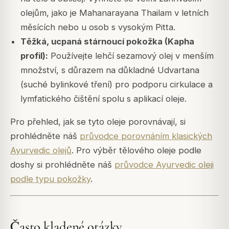
olejům, jako je Mahanarayana Thailam v letních
měsících nebo u osob s vysokým Pitta.
Těžká, ucpaná stárnoucí pokožka (Kapha
profil):
Používejte lehčí sezamový olej v menším
množství, s důrazem na důkladné Udvartana
(suché bylinkové tření) pro podporu cirkulace a
lymfatického čištění spolu s aplikací oleje.
Pro přehled, jak se tyto oleje porovnávají, si
prohlédněte náš
průvodce porovnáním klasických
Ayurvedic olejů
. Pro výběr tělového oleje podle
doshy si prohlédněte náš
průvodce Ayurvedic oleji
podle typu pokožky
.
Často kladené otázky