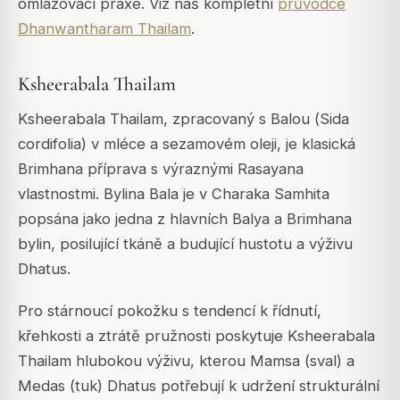
omlazovací praxe. Viz náš kompletní
průvodce
Dhanwantharam Thailam
.
Ksheerabala Thailam
Ksheerabala Thailam, zpracovaný s Balou (
Sida
cordifolia
) v mléce a sezamovém oleji, je klasická
Brimhana příprava s výraznými Rasayana
vlastnostmi. Bylina Bala je v Charaka Samhita
popsána jako jedna z hlavních Balya a Brimhana
bylin, posilující tkáně a budující hustotu a výživu
Dhatus.
Pro stárnoucí pokožku s tendencí k řídnutí,
křehkosti a ztrátě pružnosti poskytuje Ksheerabala
Thailam hlubokou výživu, kterou Mamsa (sval) a
Medas (tuk) Dhatus potřebují k udržení strukturální