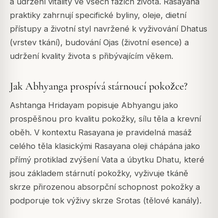
a udržení vitality ve všech fázích života. Rasayana
praktiky zahrnují specifické byliny, oleje, dietní
přístupy a životní styl navržené k vyživování Dhatus
(vrstev tkání), budování Ojas (životní esence) a
udržení kvality života s přibývajícím věkem.
Jak Abhyanga prospívá stárnoucí pokožce?
Ashtanga Hridayam popisuje Abhyangu jako
prospěšnou pro kvalitu pokožky, sílu těla a krevní
oběh. V kontextu Rasayana je pravidelná masáž
celého těla klasickými Rasayana oleji chápána jako
přímý protiklad zvýšení Vata a úbytku Dhatu, které
jsou základem stárnutí pokožky, vyživuje tkáně
skrze přirozenou absorpční schopnost pokožky a
podporuje tok výživy skrze Srotas (tělové kanály).