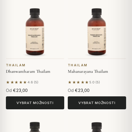
THAILAM
THAILAM
Dhanwantharam Thailam
Mahanarayana Thailam
★★★★★
★★★★★
4.6 (5)
5.0 (5)
Na základě 5 hodnocení
Na základě 5 hodnocení
Od
€23,00
Od
€23,00
VYBRAT MOŽNOSTI
VYBRAT MOŽNOSTI