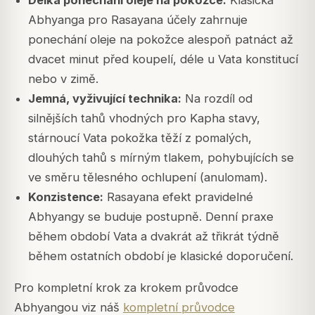
Délka ponechání oleje na pokožce:
Klasická
Abhyanga pro Rasayana účely zahrnuje
ponechání oleje na pokožce alespoň patnáct až
dvacet minut před koupelí, déle u Vata konstitucí
nebo v zimě.
Jemná, vyživující technika:
Na rozdíl od
silnějších tahů vhodných pro Kapha stavy,
stárnoucí Vata pokožka těží z pomalých,
dlouhých tahů s mírným tlakem, pohybujících se
ve směru tělesného ochlupení (anulomam).
Konzistence:
Rasayana efekt pravidelné
Abhyangy se buduje postupně. Denní praxe
během období Vata a dvakrát až třikrát týdně
během ostatních období je klasické doporučení.
Pro kompletní krok za krokem průvodce
Abhyangou viz náš
kompletní průvodce