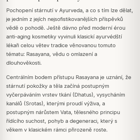
Pochopení stárnutí v Ayurveda, a co s tím lze dělat,
je jedním z jejích nejsofistikovanějších příspěvků
vědě o pohodě. Ještě dávno před moderní érou
anti-aging kosmetiky vyvinuli klasickí ayurvédští
lékaři celou větev tradice věnovanou tomuto
tématu: Rasayana, vědu o omlazení a
dlouhověkosti.
Centrálním bodem přístupu Rasayana je uznání, že
stárnutí pokožky a těla začíná postupným
vyčerpáváním vrstev tkání (Dhatus), vysycháním
kanálů (Srotas), kterými proudí výživa, a
postupným nárůstem Vata, tělesného principu
řídícího suchost, pohyb a degeneraci, který s
věkem v klasickém rámci přirozeně roste.