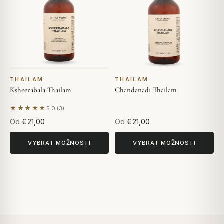
THAILAM
THAILAM
Ksheerabala Thailam
Chandanadi Thailam
★★★★★
5.0 (3)
Na základě 3 hodnocení
Od
€21,00
Od
€21,00
VYBRAT MOŽNOSTI
VYBRAT MOŽNOSTI