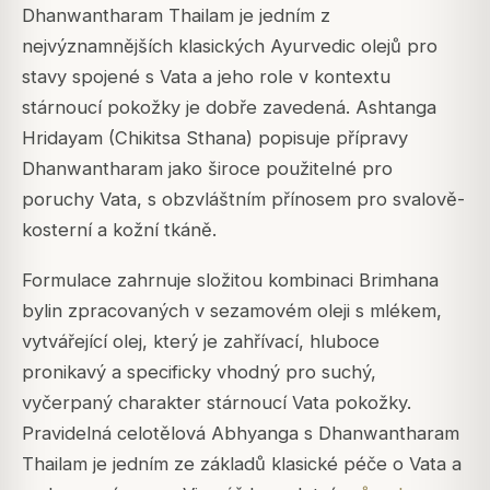
Dhanwantharam Thailam je jedním z
nejvýznamnějších klasických Ayurvedic olejů pro
stavy spojené s Vata a jeho role v kontextu
stárnoucí pokožky je dobře zavedená. Ashtanga
Hridayam (Chikitsa Sthana) popisuje přípravy
Dhanwantharam jako široce použitelné pro
poruchy Vata, s obzvláštním přínosem pro svalově-
kosterní a kožní tkáně.
Formulace zahrnuje složitou kombinaci Brimhana
bylin zpracovaných v sezamovém oleji s mlékem,
vytvářející olej, který je zahřívací, hluboce
pronikavý a specificky vhodný pro suchý,
vyčerpaný charakter stárnoucí Vata pokožky.
Pravidelná celotělová Abhyanga s Dhanwantharam
Thailam je jedním ze základů klasické péče o Vata a