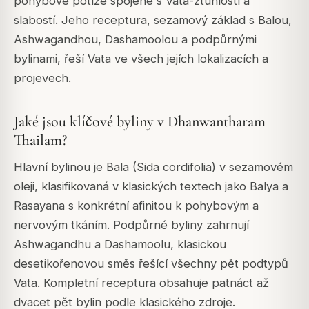
pohybové potíže spojené s Vata-ztuhlostí a
slabostí. Jeho receptura, sezamový základ s Balou,
Ashwagandhou, Dashamoolou a podpůrnými
bylinami, řeší Vata ve všech jejích lokalizacích a
projevech.
Jaké jsou klíčové byliny v Dhanwantharam
Thailam?
Hlavní bylinou je Bala (Sida cordifolia) v sezamovém
oleji, klasifikovaná v klasických textech jako Balya a
Rasayana s konkrétní afinitou k pohybovým a
nervovým tkáním. Podpůrné byliny zahrnují
Ashwagandhu a Dashamoolu, klasickou
desetikořenovou směs řešící všechny pět podtypů
Vata. Kompletní receptura obsahuje patnáct až
dvacet pět bylin podle klasického zdroje.