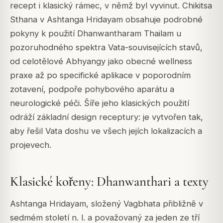
recept i klasický rámec, v němž byl vyvinut. Chikitsa
Sthana v Ashtanga Hridayam obsahuje podrobné
pokyny k použití Dhanwantharam Thailam u
pozoruhodného spektra Vata-souvisejících stavů,
od celotělové Abhyangy jako obecné wellness
praxe až po specifické aplikace v poporodním
zotavení, podpoře pohybového aparátu a
neurologické péči. Šíře jeho klasických použití
odráží základní design receptury: je vytvořen tak,
aby řešil Vata doshu ve všech jejích lokalizacích a
projevech.
Klasické kořeny: Dhanwanthari a texty
Ashtanga Hridayam, složený Vagbhata přibližně v
sedmém století n. l. a považovaný za jeden ze tří