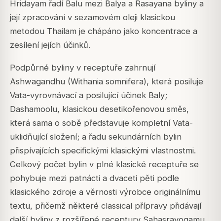
Hridayam řadí Balu mezi Balya a Rasayana byliny a
její zpracování v sezamovém oleji klasickou
metodou Thailam je chápáno jako koncentrace a
zesílení jejích účinků.
Podpůrné byliny v receptuře zahrnují
Ashwagandhu (Withania somnifera), která posiluje
Vata-vyrovnávací a posilující účinek Baly;
Dashamoolu, klasickou desetikořenovou směs,
která sama o sobě představuje kompletní Vata-
uklidňující složení; a řadu sekundárních bylin
přispívajících specifickými klasickými vlastnostmi.
Celkový počet bylin v plné klasické receptuře se
pohybuje mezi patnácti a dvaceti pěti podle
klasického zdroje a věrnosti výrobce originálnímu
textu, přičemž některé classical přípravy přidávají
další byliny z rozšířené receptury Sahasrayogamu.