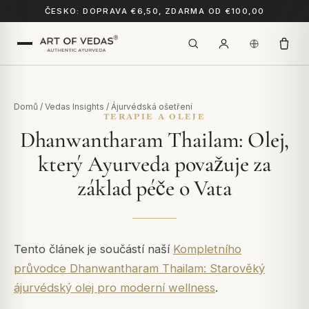
ČESKO: DOPRAVA €6,50, ZDARMA OD €100,00
Domů
/
Vedas Insights
/
Ájurvédská ošetření
TERAPIE A OLEJE
Dhanwantharam Thailam: Olej,
který Ayurveda považuje za
základ péče o Vata
Tento článek je součástí naší
Kompletního
průvodce Dhanwantharam Thailam: Starověký
ájurvédský olej pro moderní wellness
.