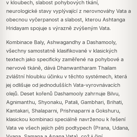
v kloubech, slabost pohybových tkání,
neurologické stavy vyplývající z nerovnováhy Vata a
obecnou vyčerpanost a slabost, kterou Ashtanga
Hridayam spojuje s výrazně zvýšeným Vata.
Kombinace Baly, Ashwagandhy a Dashamooly,
všechny samostatně klasifikované v klasických
textech jako specificky zaměřené na pohybové a
nervové tkáně, dává Dhanwantharam Thailam
zvláštní hloubku účinku v těchto systémech, která
jej odlišuje od jednodušších Vata-vyrovnávacích
olejů. Deset kořenů Dashamooly zahrnuje Bilvu,
Agnimanthu, Shyonaku, Patali, Gambhari, Brihati,
Kantakari, Shalaparni, Prishnaparni a Gokshuru,
klasickou kombinaci speciálně navrženou k řešení
Vata ve všech jejích pěti podtypech (Prana, Udana,
Vyana, Samana a Apana Vata), což ji činí