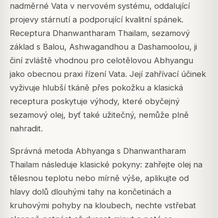
nadměrné Vata v nervovém systému, oddalující
projevy stárnutí a podporující kvalitní spánek.
Receptura Dhanwantharam Thailam, sezamový
základ s Balou, Ashwagandhou a Dashamoolou, ji
činí zvláště vhodnou pro celotělovou Abhyangu
jako obecnou praxi řízení Vata. Její zahřívací účinek
vyživuje hlubší tkáně přes pokožku a klasická
receptura poskytuje výhody, které obyčejný
sezamový olej, byť také užitečný, nemůže plně
nahradit.
Správná metoda Abhyanga s Dhanwantharam
Thailam následuje klasické pokyny: zahřejte olej na
tělesnou teplotu nebo mírně výše, aplikujte od
hlavy dolů dlouhými tahy na končetinách a
kruhovými pohyby na kloubech, nechte vstřebat