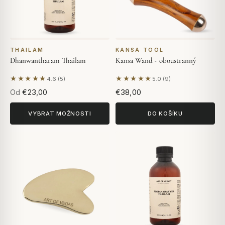
THAILAM
KANSA TOOL
Dhanwantharam Thailam
Kansa Wand - oboustranný
★★★★★
★★★★★
4.6 (5)
5.0 (9)
Na základě 5 hodnocení
Na základě 9 hodnocení
Od
€23,00
€38,00
VYBRAT MOŽNOSTI
DO KOŠÍKU