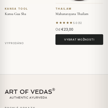
KANSA TOOL
THAILAM
Kansa Gua Sha
Mahanarayana Thailam
★★★★★
5.0 (5)
Na základě 5 hodnocení
Od
€23,00
VYBRAT MOŽNOSTI
VYPRODÁNO