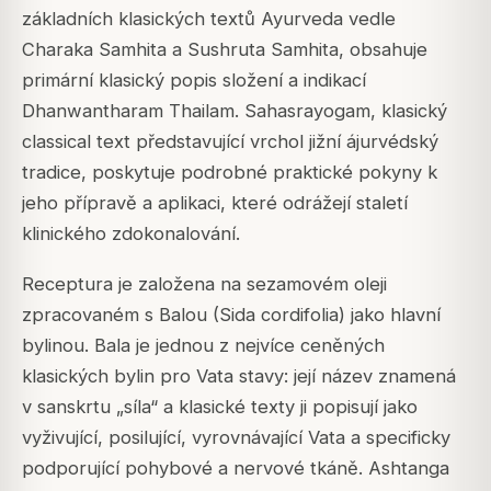
základních klasických textů Ayurveda vedle
Charaka Samhita a Sushruta Samhita, obsahuje
primární klasický popis složení a indikací
Dhanwantharam Thailam. Sahasrayogam, klasický
classical text představující vrchol jižní ájurvédský
tradice, poskytuje podrobné praktické pokyny k
jeho přípravě a aplikaci, které odrážejí staletí
klinického zdokonalování.
Receptura je založena na sezamovém oleji
zpracovaném s Balou (Sida cordifolia) jako hlavní
bylinou. Bala je jednou z nejvíce ceněných
klasických bylin pro Vata stavy: její název znamená
v sanskrtu „síla“ a klasické texty ji popisují jako
vyživující, posilující, vyrovnávající Vata a specificky
podporující pohybové a nervové tkáně. Ashtanga