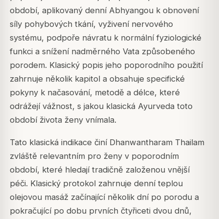
období, aplikovaný denní Abhyangou k obnovení
síly pohybových tkání, vyživení nervového
systému, podpoře návratu k normální fyziologické
funkci a snížení nadměrného Vata způsobeného
porodem. Klasický popis jeho poporodního použití
zahrnuje několik kapitol a obsahuje specifické
pokyny k načasování, metodě a délce, které
odrážejí vážnost, s jakou klasická Ayurveda toto
období života ženy vnímala.
Tato klasická indikace činí Dhanwantharam Thailam
zvláště relevantním pro ženy v poporodním
období, které hledají tradičně založenou vnější
péči. Klasický protokol zahrnuje denní teplou
olejovou masáž začínající několik dní po porodu a
pokračující po dobu prvních čtyřiceti dvou dnů,