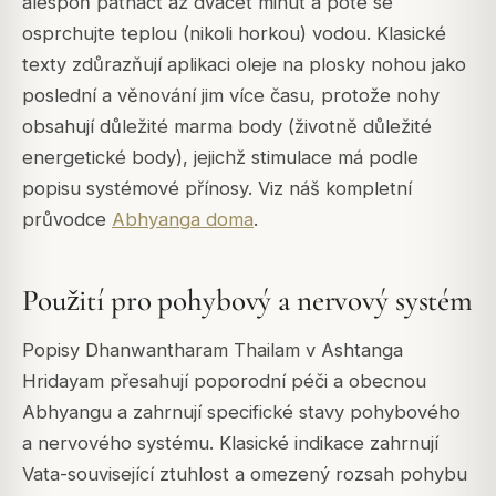
alespoň patnáct až dvacet minut a poté se
osprchujte teplou (nikoli horkou) vodou. Klasické
texty zdůrazňují aplikaci oleje na plosky nohou jako
poslední a věnování jim více času, protože nohy
obsahují důležité marma body (životně důležité
energetické body), jejichž stimulace má podle
popisu systémové přínosy. Viz náš kompletní
průvodce
Abhyanga doma
.
Použití pro pohybový a nervový systém
Popisy Dhanwantharam Thailam v Ashtanga
Hridayam přesahují poporodní péči a obecnou
Abhyangu a zahrnují specifické stavy pohybového
a nervového systému. Klasické indikace zahrnují
Vata-související ztuhlost a omezený rozsah pohybu