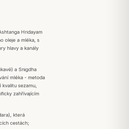
. Ashtanga Hridayam
o oleje a mléka, s
ry hlavy a kanály
ikavé) a Snigdha
ování mléka - metoda
í kvalitu sezamu,
ficky zahřívajícím
dara
), která
cích cestách;