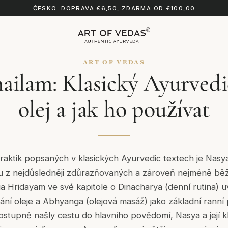
ČESKO: DOPRAVA €6,50, ZDARMA OD €100,00
ART OF VEDAS
ailam: Klasický Ayurvedi
olej a jak ho používat
aktik popsaných v klasických Ayurvedic textech je Nasya
ou z nejdůsledněji zdůrazňovaných a zároveň nejméně bě
 Hridayam ve své kapitole o Dinacharya (denní rutina) u
hání oleje a Abhyanga (olejová masáž) jako základní ranní 
postupně našly cestu do hlavního povědomí, Nasya a její kl