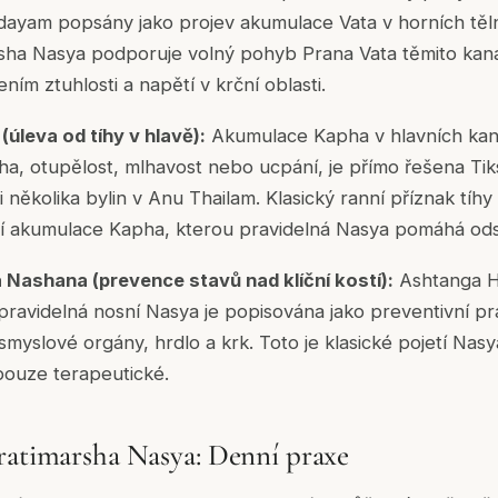
dayam popsány jako projev akumulace Vata v horních těl
sha Nasya podporuje volný pohyb Prana Vata těmito kanál
ením ztuhlosti a napětí v krční oblasti.
úleva od tíhy v hlavě):
Akumulace Kapha v hlavních kaná
 tíha, otupělost, mlhavost nebo ucpání, je přímo řešena Ti
i několika bylin v Anu Thailam. Klasický ranní příznak tíh
ní akumulace Kapha, kterou pravidelná Nasya pomáhá odst
 Nashana (prevence stavů nad klíční kostí):
Ashtanga H
 pravidelná nosní Nasya je popisována jako preventivní p
 smyslové orgány, hrdlo a krk. Toto je klasické pojetí Nas
 pouze terapeutické.
ratimarsha Nasya: Denní praxe