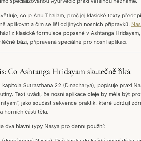
mimo specializovanou Ayurvedic praxi většinou neznámé.
ětluje, co je Anu Thailam, proč jej klasické texty předepi
ávně aplikovat a čím se liší od jiných nosních přípravků.
Nas
hází z klasické formulace popsané v Ashtanga Hridayam,
léčné bázi, připravená speciálně pro nosní aplikaci.
is: Co Ashtanga Hridayam skutečně říká
kapitola Sutrasthana 22 (Dinacharya), popisuje praxi Na
 rutiny. Text uvádí, že nosní aplikace oleje by měla být p
nityam“, jako součást sekvence praktik, které udržují zdra
 horních částí těla.
uje dva hlavní typy Nasya pro denní použití:
a
(denní jemná Nasya): Dvě kapky do každé nosní dírky, a