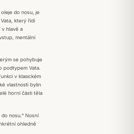
oleje do nosu, je
ata, který řídí
 v hlavě a
vstup, mentální
kterým se pohybuje
to podtypem Vata.
funkci v klasickém
é vlastnosti bylin
lé horní části těla
e do nosu.“ Nosní
onkrétní ohledně