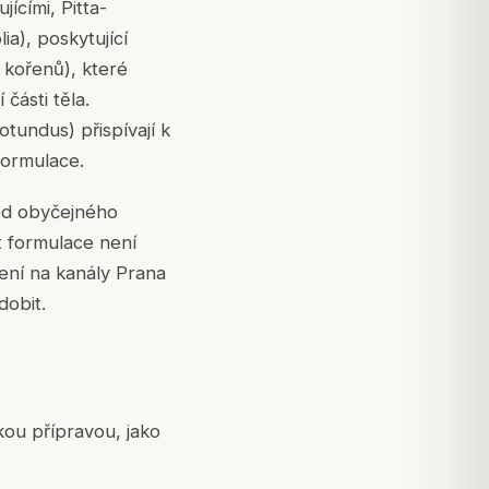
jícími, Pitta-
lia
), poskytující
 kořenů), které
části těla.
rotundus
) přispívají k
 formulace.
 od obyčejného
st formulace není
ení na kanály Prana
dobit.
kou přípravou, jako