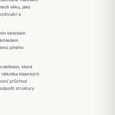
mkoli věku, jako
yživující a
ním klinickém
 dohledem
rámci plného
raktikami, které
 několika klasických
 nosní průchod
odpořit struktury