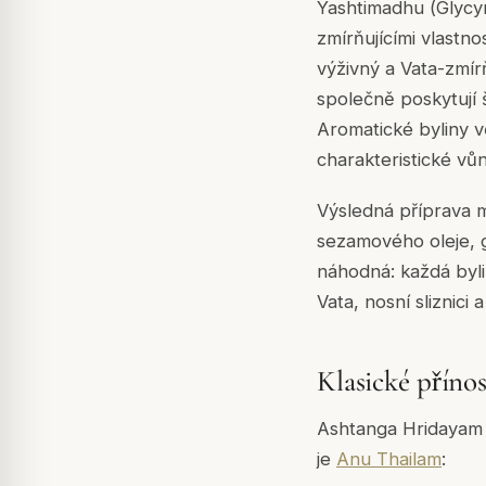
Yashtimadhu (
Glycy
zmírňujícími vlastno
výživný a Vata-zmír
společně poskytují š
Aromatické byliny v
charakteristické vůn
Výsledná příprava m
sezamového oleje, gh
náhodná: každá byl
Vata, nosní sliznici
Klasické přínos
Ashtanga Hridayam u
je
Anu Thailam
: