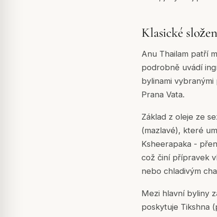
Klasické slože
Anu Thailam patří m
podrobně uvádí ingr
bylinami vybranými 
Prana Vata.
Základ z oleje ze s
(mazlavé), které um
Ksheerapaka - přenáš
což činí přípravek v
nebo chladivým cha
Mezi hlavní byliny z
poskytuje Tikshna (