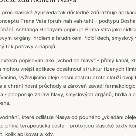
proč klasická Ayurveda tak důsledně zdůrazňuje aplikaci 
nceptu Prana Vata (pruh-nah vah-tah) - podtypu Dosha V
ímání. Ashtanga Hridayam popisuje Prana Vata jako sídlící
ovými orgány, hrdlem a hrudníkem, řídící dech, smyslový 
ý tok potravy a nápojů.
 textech popisován jako „vchod do hlavy“ - přímý kanál, 
m mohou vnější aplikace dosáhnout struktur řízených tím
vacího, vyživujícího oleje nosní cestou proto slouží dvojí 
 a chrání nosní průchody a zároveň zavádí farmakologick
a - podporuje zdraví hlavy, smyslových orgánů, hrdla a ce
osha.
ůvodnění, které odlišuje Nasya od pouhého „vkládání olej
ko přímá terapeutická cesta - proto jsou klasické texty k
t, kolik aplikovat a kdy.