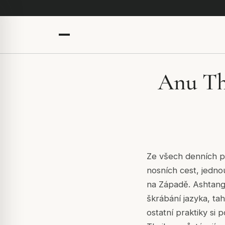
Anu Th
Ze všech denních pr
nosních cest, jedn
na Západě. Ashtanga
škrábání jazyka, ta
ostatní praktiky si 