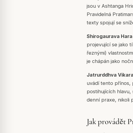
jsou v Ashtanga Hri
Pravidelná Pratimar
texty spojují se sníž
Shirogaurava Hara (
projevující se jako
řeznými) vlastnostm
je chápán jako noč
Jatrurddhva Vikara
uvádí tento přínos,
postihujících hlavu,
denní praxe, nikoli
Jak provádět P