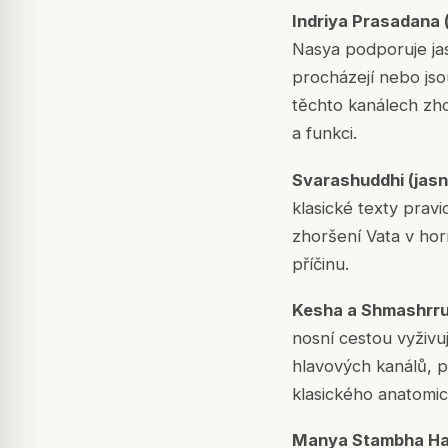
Indriya Prasadana 
Nasya podporuje jas
procházejí nebo jso
těchto kanálech zho
a funkci.
Svarashuddhi (jasn
klasické texty prav
zhoršení Vata v horn
příčinu.
Kesha a Shmashrru 
nosní cestou vyživu
hlavových kanálů, p
klasického anatomick
Manya Stambha Hara