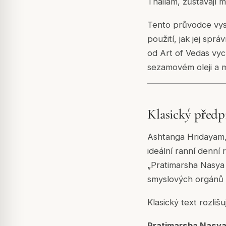
Thailam, zůstávají 
Tento průvodce vysv
použití, jak jej spr
od Art of Vedas vyc
sezamovém oleji a m
Klasický předp
Ashtanga Hridayam, 
ideální ranní denní
„Pratimarsha Nasya 
smyslových orgánů a
Klasický text rozliš
Pratimarsha Nasy