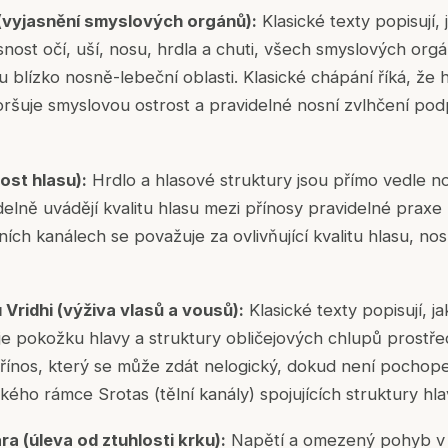
(vyjasnění smyslových orgánů):
Klasické texty popisují, 
nost očí, uší, nosu, hrdla a chuti, všech smyslových orgán
u blízko nosně-lebeční oblasti. Klasické chápání říká, že
ršuje smyslovou ostrost a pravidelné nosní zvlhčení podpo
ost hlasu):
Hrdlo a hlasové struktury jsou přímo vedle 
idelně uvádějí kvalitu hlasu mezi přínosy pravidelné prax
ích kanálech se považuje za ovlivňující kvalitu hlasu, nos
Vridhi (výživa vlasů a vousů):
Klasické texty popisují, ja
je pokožku hlavy a struktury obličejových chlupů prostřed
řínos, který se může zdát nelogický, dokud není pochop
ého rámce Srotas (tělní kanály) spojujících struktury hla
 (úleva od ztuhlosti krku):
Napětí a omezený pohyb v o