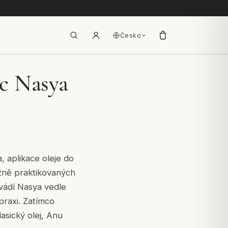
Česko
c Nasya
, aplikace oleje do
žně praktikovaných
vádí Nasya vedle
praxi. Zatímco
asický olej, Anu