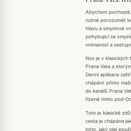
Abychom pochopili, 
nutné porozumět ko
hlavu a smyslové vn
pohybující se smysl
vnímavost a sestupn
Nos je v klasických
Prana Vata a který
Denní aplikace zahří
chápání: přímo maže
do kanálů Prana Vat
řízené tímto pod-D
Toto je klasické zd
cesta je chápána ja
toho, jaký olej použí