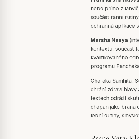
nebo přímo z lahvičk
součást ranní rutin
ochranná aplikace s
Marsha Nasya
(int
kontextu, součást 
kvalifikovaného od
programu Panchakar
Charaka Samhita, Su
chrání zdraví hlavy
textech odráží skute
chápán jako brána d
lební dutiny, smyslo
Prana Vata: Kl