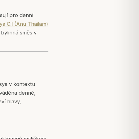
sují pro denní
ya Oil (Anu Thailam)
 bylinná směs v
sya v kontextu
rováděna denně,
ví hlavy,
plikované malíčkem