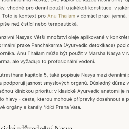
y, vhodné pro denní použití u jakékoli konstituce, v jaké
y. Toto je kontext pro
Anu Thailam
v domácí praxi, jemná, v
píše než čistící nebo terapeutická.
enzivní Nasya): Větší množství oleje aplikované v konkrét
formální praxe Panchakarma (Ayurvedic detoxikace) pod
borníka. Anu Thailam může být použit v Marsha Nasya v 
ma, ale vyžaduje to profesionální vedení.
trasthana kapitola 5, také popisuje Nasya mezi denními p
 a podporují jasnost smyslových orgánů. Důsledný důraz v
čnou klinickou prioritu: v klasické Ayurvedic anatomii je
o hlavy - cesta, kterou mohoué přípravky dosáhnout a p
vé orgány a kanály řídící Prana Vata.
asické zdůvodnění Nasya