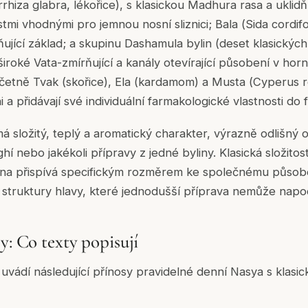
rrhiza glabra
, lékořice), s klasickou Madhura rasa a uklidňu
stmi vhodnými pro jemnou nosní sliznici; Bala (
Sida cordifo
ňující základ; a skupinu Dashamula bylin (deset klasických
iroké Vata-zmírňující a kanály otevírající působení v horní 
četně Tvak (skořice), Ela (kardamom) a Musta (
Cyperus 
i a přidávají své individuální farmakologické vlastnosti do
á složitý, teplý a aromatický charakter, výrazně odlišný
í nebo jakékoli přípravy z jedné byliny. Klasická složito
ina přispívá specifickým rozměrem ke společnému působ
 a struktury hlavy, které jednodušší příprava nemůže napo
y: Co texty popisují
vádí následující přínosy pravidelné denní Nasya s klasic