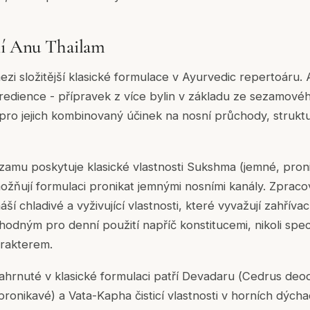
ní Anu Thailam
ezi složitější klasické formulace v Ayurvedic repertoáru
edience - přípravek z více bylin v základu ze sezamovéh
pro jejich kombinovaný účinek na nosní průchody, struktu
ezamu poskytuje klasické vlastnosti Sukshma (jemné, pron
ožňují formulaci pronikat jemnými nosními kanály. Zprac
í chladivé a vyživující vlastnosti, které vyvažují zahřívac
hodným pro denní použití napříč konstitucemi, nikoli speci
rakterem.
ahrnuté v klasické formulaci patří Devadaru (
Cedrus deo
pronikavé) a Vata-Kapha čisticí vlastnosti v horních dýcha