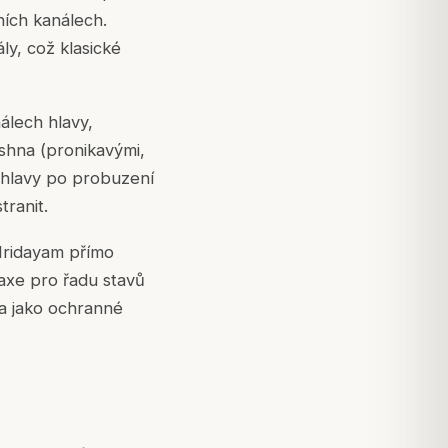
ních kanálech.
y, což klasické
lech hlavy,
kshna (pronikavými,
y hlavy po probuzení
ranit.
ridayam přímo
raxe pro řadu stavů
ya jako ochranné