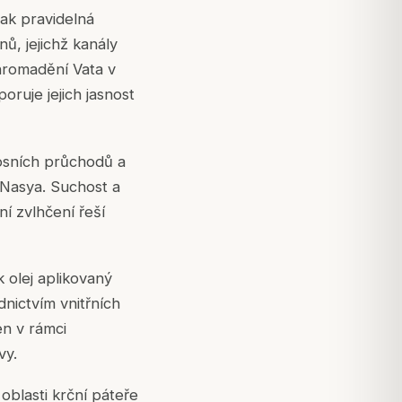
jak pravidelná
ů, jejichž kanály
 hromadění Vata v
ruje jejich jasnost
nosních průchodů a
e Nasya. Suchost a
ní zvlhčení řeší
k olej aplikovaný
nictvím vnitřních
en v rámci
vy.
blasti krční páteře