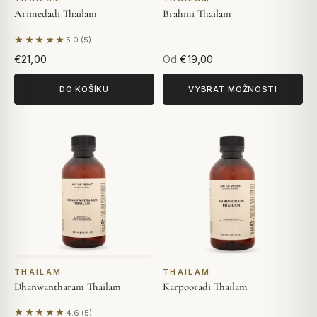
Arimedadi Thailam
Brahmi Thailam
★★★★★
5.0 (5)
Na základě 5 hodnocení
€21,00
Od
€19,00
DO KOŠÍKU
VYBRAT MOŽNOSTI
THAILAM
THAILAM
Dhanwantharam Thailam
Karpooradi Thailam
★★★★★
4.6 (5)