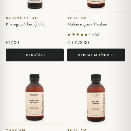
AYURVEDIC OIL
THAILAM
Bhringraj Vlasový Olej
Mahanarayana Thailam
★★★★★
5.0 (5)
Na základě 5 hodnocení
€17,00
Od
€23,00
DO KOŠÍKU
VYBRAT MOŽNOSTI
THAILAM
THAILAM