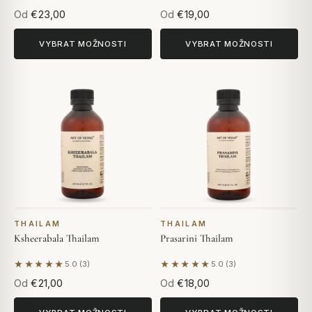
Na základě 5 hodnocení
Od
€23,00
Od
€19,00
VYBRAT MOŽNOSTI
VYBRAT MOŽNOSTI
THAILAM
THAILAM
Ksheerabala Thailam
Prasarini Thailam
★★★★★
★★★★★
5.0 (3)
5.0 (3)
Na základě 3 hodnocení
Na základě 3 hodnocení
Od
€21,00
Od
€18,00