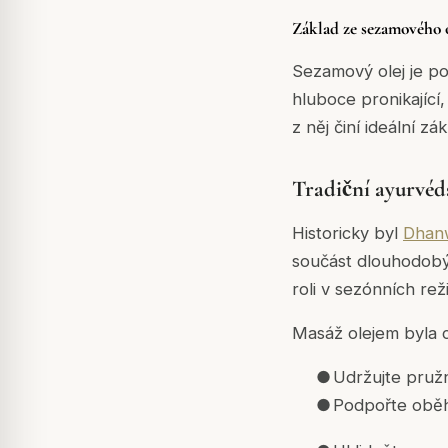
Základ ze sezamového o
Sezamový olej je pov
hluboce pronikající
z něj činí ideální z
Tradiční ayurvéd
Historicky byl
Dhan
součást dlouhodobý
roli v sezónních re
Masáž olejem byla c
●
Udržujte pružn
●
Podpořte oběh