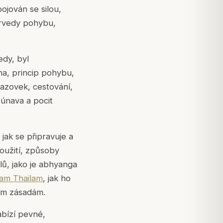
ojován se silou,
urvedy pohybu,
dy, byl
ha
, princip pohybu,
azovek, cestování,
 únava a pocit
 jak se připravuje a
použití, způsoby
ů, jako je
abhyanga
am Thailam
, jak ho
ím zásadám.
abízí pevné,