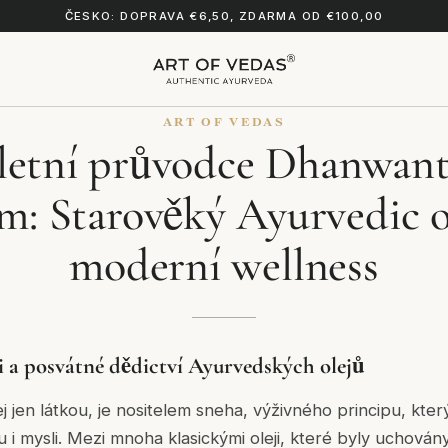
ČESKO: DOPRAVA €6,50, ZDARMA OD €100,00
ART OF VEDAS
etní průvodce Dhanwan
m: Starověký Ayurvedic o
moderní wellness
a posvátné dědictví Ayurvedských olejů
j jen látkou, je nositelem
sneha
, výživného principu, který
ělu i mysli. Mezi mnoha klasickými oleji, které byly uchován