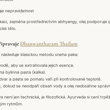
je nepravidelnost
ikaci, zejména prostřednictvím abhyangy, olej podporuje 
cké tělo.
řipravuje
Dhanwantharam Thailam
a následuje klasickou metodu
sneha paka
:
 vodě, aby se extrahovala jejich esence.
ná bylinná pasta (
kalka
).
var a pasta se pomalu vaří při kontrolované teplotě.
, dokud se neodpaří obsah vody a olej nedosáhne správn
 není jen technická, je filozofická. Ayurveda si cení trpěli
ným rytmům.