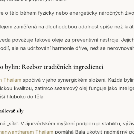
e o tělo během fyzicky nebo energeticky náročných život
lejem zaměřená na dlouhodobou odolnost spíše než krá
rveda považuje takové oleje za
preventivní
nástroje. Jeji
odlí, ale na udržování harmonie dříve, než se nerovnová
30 bylin: Rozbor tradičních ingrediencí
 Thailam
spočívá v jeho synergickém složení. Každá bylin
ckou kvalitou, zatímco sezamový olej funguje jako intelige
áší hluboko do těla.
osilovač síly
 „síla“. V ájurvédském myšlení podporuje stabilitu, výživ
hanwantharam Thailam
pomáhá Bala ukotvit nadměrný p