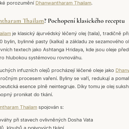
ické porozumění
Dhanwantharam Thailam
.
tharam Thailam
? Pochopení klasického receptu
ailam
je klasický ájurvédský léčený olej (
taila
), tradičně p
 bylin, bylinné pasty (
kalka
) a základu ze sezamového ole
ivních textech jako Ashtanga Hridaya, kde jsou oleje př
 pro hlubokou systémovou rovnováhu.
uchých infuzních olejů procházejí léčené oleje jako
Dhanw
očným procesem vaření. Byliny se vaří, redukují a pomalu 
apeutická esence plně neintegruje. Díky tomu je olej
suks
hopný pronikat do tkání.
tharam Thailam
spojován s:
váhy při stavech ovlivněných Dosha Vata
lů, kloubů a pojivových tkání