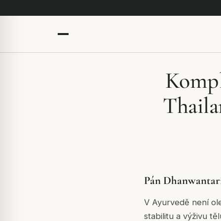
Kompl
Thaila
Pán Dhanwantari 
V Ayurvedě není ole
stabilitu a výživu t