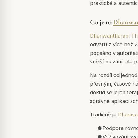
praktické a autent
Co je to
Dhanwan
Dhanwantharam Th
odvaru z více než 30
popsáno v autoritat
vnější mazání, ale
Na rozdíl od jednod
přesným, časově nár
dokud se jejich ter
správné aplikaci sc
Tradičně je
Dhanwan
●
Podpora rovno
●
Vyživování sva