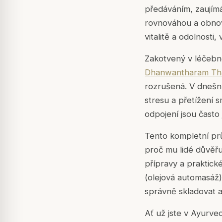
předáváním, zaují
rovnováhou a obnov
vitalitě a odolnosti
Zakotvený v léčebn
Dhanwantharam Th
rozrušená. V dnešn
stresu a přetížení s
odpojení jsou často 
Tento kompletní p
proč mu lidé důvěřu
přípravy a praktick
(olejová automasáž)
správně skladovat 
Ať už jste v Ayurve