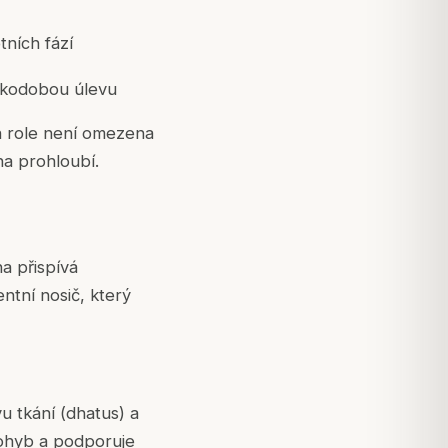
ních fází
tkodobou úlevu
ch role není omezena
ha prohloubí.
a přispívá
ntní nosič, který
u tkání (
dhatus
) a
ohyb a podporuje