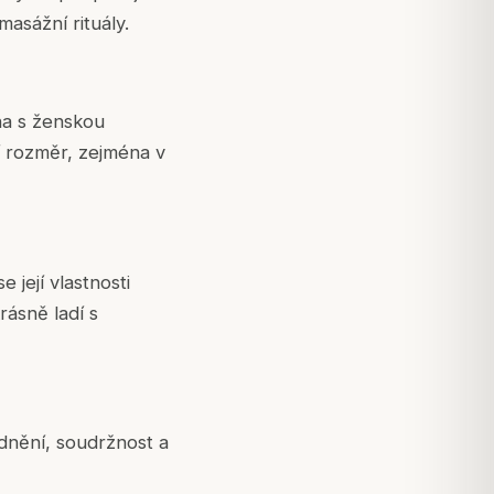
masážní rituály.
ána s ženskou
í rozměr, zejména v
 její vlastnosti
krásně ladí s
dnění, soudržnost a