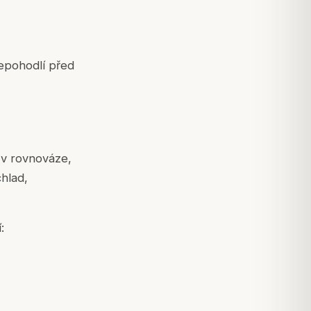
nepohodlí před
 v rovnováze,
chlad,
: