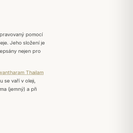
řipravovaný pomocí
je. Jeho složení je
edepsány nejen pro
antharam Thailam
se vaří v oleji,
hma
(jemný) a při