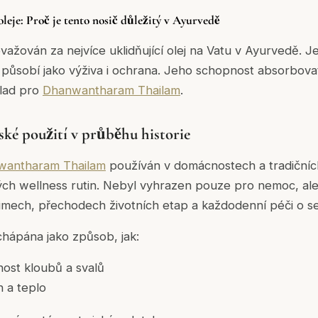
leje: Proč je tento nosič důležitý v Ayurvedě
ažován za nejvíce uklidňující olej na Vatu v Ayurvedě. Je
, působí jako výživa i ochrana. Jeho schopnost absorbovat
áklad pro
Dhanwantharam Thailam
.
ské použití v průběhu historie
wantharam Thailam
používán v domácnostech a tradičníc
ch wellness rutin. Nebyl vyhrazen pouze pro nemoc, al
žimech, přechodech životních etap a každodenní péči o s
hápána jako způsob, jak:
ost kloubů a svalů
 a teplo