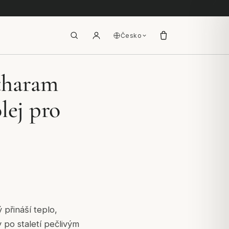
Česko
tharam
lej pro
 přináší teplo,
y po staletí pečlivým