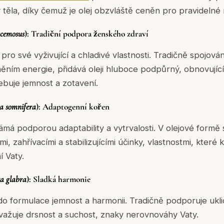
 těla, díky čemuž je olej obzvláště ceněn pro pravidelné 
acemosus
): Tradiční podpora ženského zdraví
pro své vyživující a chladivé vlastnosti. Tradičně spojov
ním energie, přidává oleji hluboce podpůrný, obnovujíc
ebuje jemnost a zotavení.
a somnifera
): Adaptogenní kořen
á podporou adaptability a vytrvalosti. V olejové formě se
i, zahřívacími a stabilizujícími účinky, vlastnostmi, které 
í Vaty.
a glabra
): Sladká harmonie
do formulace jemnost a harmonii. Tradičně podporuje ukli
važuje drsnost a suchost, znaky nerovnováhy Vaty.