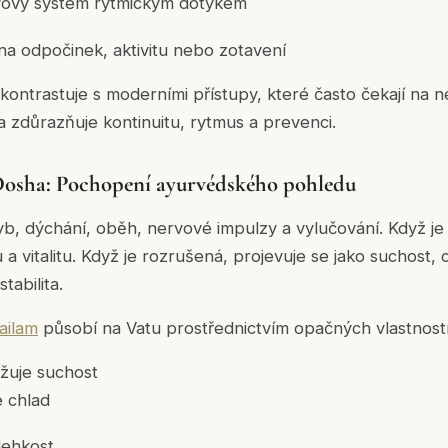
vový systém rytmickým dotykem
 na odpočinek, aktivitu nebo zotavení
kontrastuje s moderními přístupy, které často čekají na 
a zdůrazňuje kontinuitu, rytmus a prevenci.
Dosha: Pochopení ayurvédského pohledu
yb, dýchání, oběh, nervové impulzy a vylučování. Když je
 a vitalitu. Když je rozrušená, projevuje se jako suchost, 
tabilita.
ailam
působí na Vatu prostřednictvím opačných vlastností
žuje suchost
e chlad
lehkost