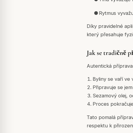
●
Rytmus vyvažu
Díky pravidelné apl
který přesahuje fyzi
Jak se tradičně p
Autentická příprav
Byliny se vaří ve
Připravuje se jem
Sezamový olej, od
Proces pokračuje
Tato pomalá příprava
respektu k přiroze