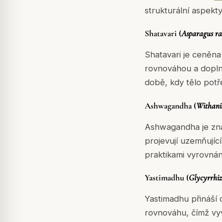
strukturální aspekty
Shatavari (
Asparagus r
Shatavari je ceněna 
rovnováhou a doplně
době, kdy tělo potř
Ashwagandha (
Withani
Ashwagandha je znám
projevují uzemňujícím
praktikami vyrovnán
Yastimadhu (
Glycyrrhiz
Yastimadhu přináší 
rovnováhu, čímž vy