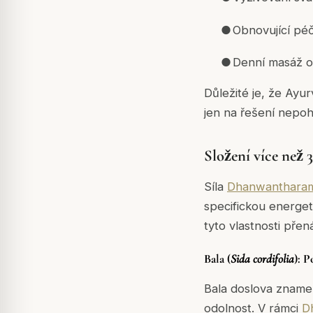
●
Obnovující péč
●
Denní masáž o
Důležité je, že Ayu
jen na řešení nepoh
Složení více než 
Síla
Dhanwantharam
specifickou energeti
tyto vlastnosti přen
Bala (
Sida cordifolia
): P
Bala doslova znamená
odolnost. V rámci
D