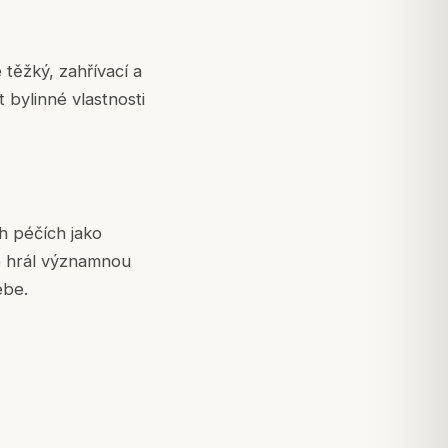
 těžký, zahřívací a
 bylinné vlastnosti
h péčích jako
e hrál významnou
ebe.