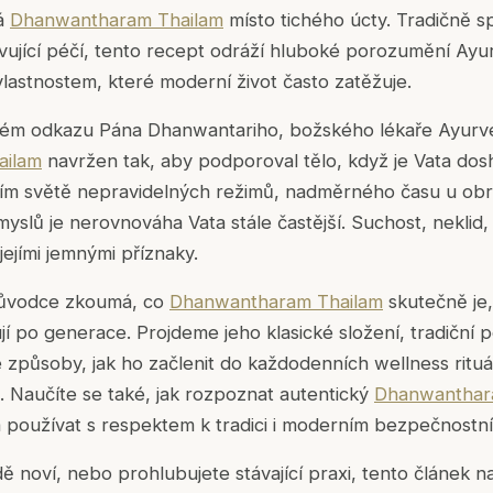
má
Dhanwantharam Thailam
místo tichého úcty. Tradičně sp
ující péčí, tento recept odráží hluboké porozumění Ay
, vlastnostem, které moderní život často zatěžuje.
ém odkazu Pána Dhanwantariho, božského lékaře Ayurve
ailam
navržen tak, aby podporoval tělo, když je
Vata dos
ím světě nepravidelných režimů, nadměrného času u obr
myslů je nerovnováha Vata stále častější. Suchost, neklid,
jejími jemnými příznaky.
růvodce zkoumá, co
Dhanwantharam Thailam
skutečně je,
jí po generace. Projdeme jeho klasické složení, tradiční 
é způsoby, jak ho začlenit do každodenních wellness rituál
. Naučíte se také, jak rozpoznat autentický
Dhanwanthar
a používat s respektem k tradici i moderním bezpečnostn
dě noví, nebo prohlubujete stávající praxi, tento článek n