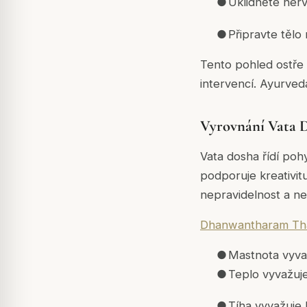
●
Uklidněte ner
●
Připravte tělo
Tento pohled ostře 
intervencí. Ayurved
Vyrovnání Vata 
Vata dosha řídí poh
podporuje kreativitu
nepravidelnost a nes
Dhanwantharam Th
●
Mastnota vyva
●
Teplo vyvažuj
●
Tíha vyvažuje 