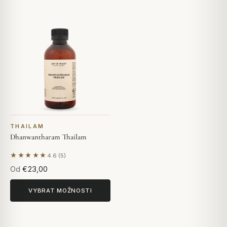
THAILAM
Dhanwantharam Thailam
★★★★★
4.6 (5)
Na základě 5 hodnocení
Od
€23,00
VYBRAT MOŽNOSTI