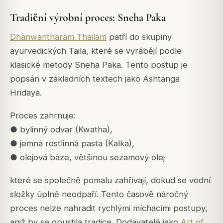
Tradiční výrobní proces: Sneha Paka
Dhanwantharam Thailam
patří do skupiny
ayurvedických Taila, které se vyrábějí podle
klasické metody Sneha Paka. Tento postup je
popsán v základních textech jako Ashtanga
Hridaya.
Proces zahrnuje:
● bylinný odvar (Kwatha),
● jemná rostlinná pasta (Kalka),
● olejová báze, většinou sezamový olej
které se společně pomalu zahřívají, dokud se vodní
složky úplně neodpaří. Tento časově náročný
proces nelze nahradit rychlými míchacími postupy,
aniž by se opustila tradice. Dodavatelé jako
Art of