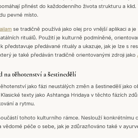
pomáhají přinést do každodenního života strukturu a klid.
odu pevné místo.
ailam
se tradičně používá jako olej pro vnější aplikaci a j
atálních rituálů. Použití je kulturně podmíněné, orientova
k představuje předávané rituály a ukazuje, jak je lze s r
 který je také předáván tradičně orientovanými zdroji jako
 na těhotenství a šestinedělí
ěhotenství jako fázi neustálých změn a šestinedělí jako
. Klasické texty jako
Ashtanga Hridaya
v těchto fázích zdů
ování a rytmu.
součástí tohoto kulturního rámce. Neslouží konkrétnímu cí
y a vědomé péče o sebe, jak je zdůrazňováno také v ayur