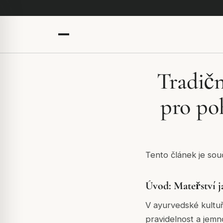
Tradičn
pro po
Tento článek je sou
Úvod: Mateřství j
V ayurvedské kultuř
pravidelnost a jemn