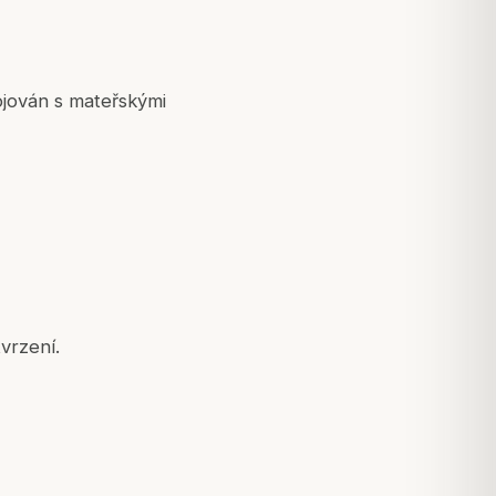
ojován s mateřskými
tvrzení.