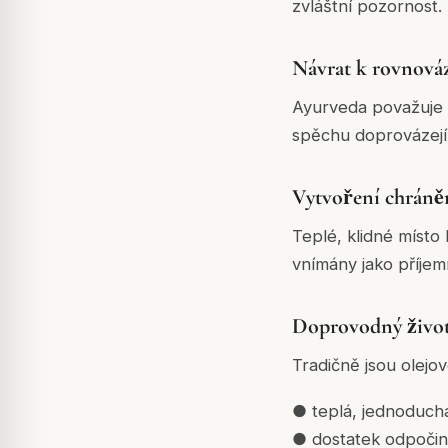
zvláštní pozornost. 
Návrat k rovnová
Ayurveda považuje n
spěchu doprovázejí,
Vytvoření chráně
Teplé, klidné místo 
vnímány jako příje
Doprovodný životn
Tradičně jsou olejo
● teplá, jednoduchá 
● dostatek odpočin