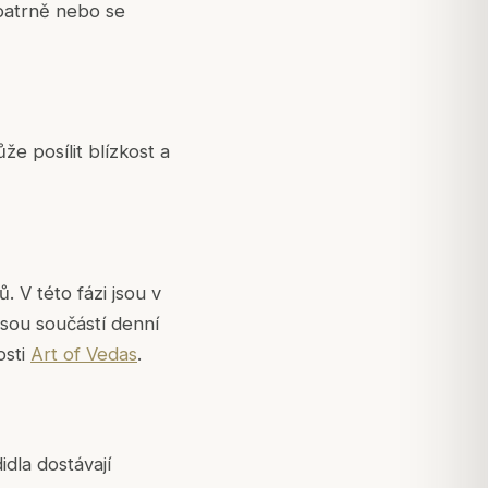
opatrně nebo se
e posílit blízkost a
 V této fázi jsou v
jsou součástí denní
osti
Art of Vedas
.
idla dostávají