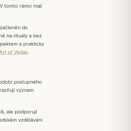
 V tomto rámci mají
e začleněn do
né na rituály a bez
espektem a prakticky
Art of Vedas
.
 období postupného
razňují význam
li, ale podporují
vedském vzdělávání