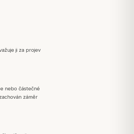
ažuje ji za projev
nce nebo částečné
á zachován záměr