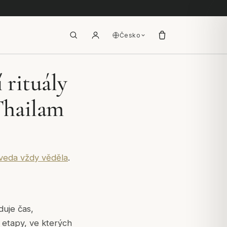
Česko
 rituály
Thailam
veda vždy věděla
.
duje čas,
 etapy, ve kterých