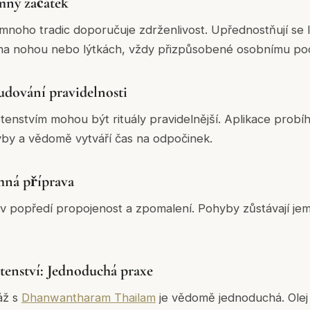
emný začátek
mnoho tradic doporučuje zdrženlivost. Upřednostňují se l
d na nohou nebo lýtkách, vždy přizpůsobené osobnímu poc
udování pravidelnosti
tenstvím mohou být rituály pravidelnější. Aplikace probí
y a vědomě vytváří čas na odpočinek.
emná příprava
u v popředí propojenost a zpomalení. Pohyby zůstávají je
tenství: Jednoduchá praxe
áž s
Dhanwantharam Thailam
je vědomě jednoduchá. Olej 