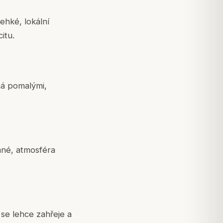
ehké, lokální
itu.
há pomalými,
mné, atmosféra
se lehce zahřeje a