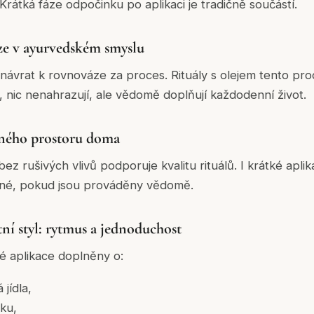
Krátká fáze odpočinku po aplikaci je tradičně součástí.
ze v ayurvedském smyslu
ávrat k rovnováze za proces. Rituály s olejem tento pro
 nic nenahrazují, ale vědomě doplňují každodenní život.
ného prostoru doma
bez rušivých vlivů podporuje kvalitu rituálů. I krátké apl
mné, pokud jsou prováděny vědomě.
í styl: rytmus a jednoduchost
vé aplikace doplněny o:
jídla,
ku,