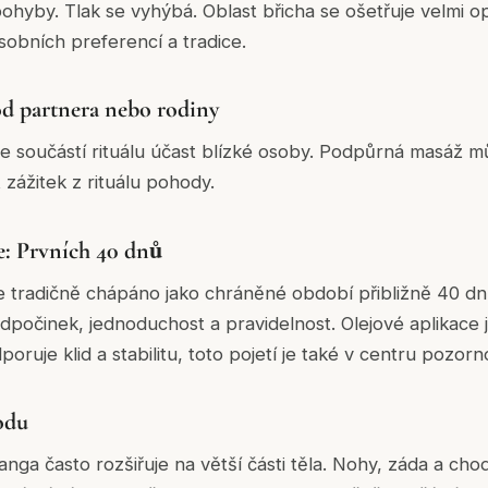
ohyby. Tlak se vyhýbá. Oblast břicha se ošetřuje velmi 
obních preferencí a tradice.
d partnera nebo rodiny
e součástí rituálu účast blízké osoby. Podpůrná masáž můž
 zážitek z rituálu pohody.
ce: Prvních 40 dnů
 tradičně chápáno jako chráněné období přibližně 40 dnů.
dpočinek, jednoduchost a pravidelnost. Olejové aplikace 
poruje klid a stabilitu, toto pojetí je také v centru pozorn
odu
ga často rozšiřuje na větší části těla. Nohy, záda a chod