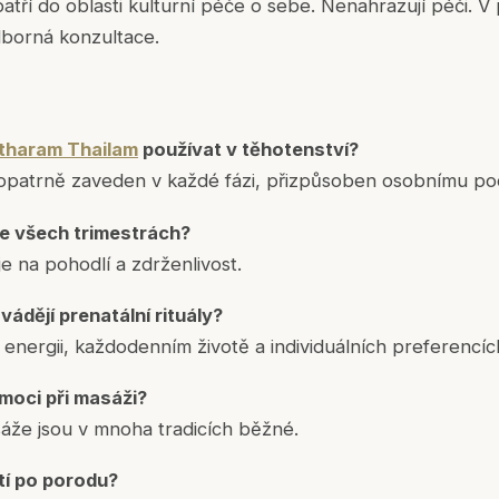
atří do oblasti kulturní péče o sebe. Nenahrazují péči. V 
borná konzultace.
haram Thailam
používat v těhotenství?
opatrně zaveden v každé fázi, přizpůsoben osobnímu poc
ve všech trimestrách?
 je na pohodlí a zdrženlivost.
vádějí prenatální rituály?
 energii, každodenním životě a individuálních preferencíc
moci při masáži?
že jsou v mnoha tradicích běžné.
tí po porodu?