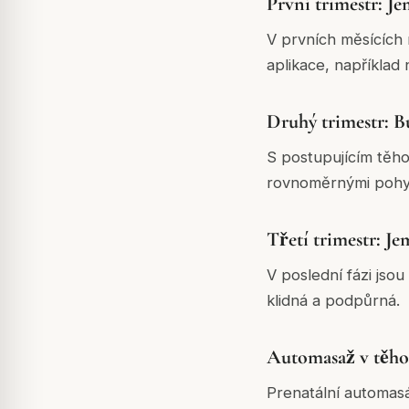
První trimestr: J
V prvních měsících 
aplikace, napříkla
Druhý trimestr: B
S postupujícím těho
rovnoměrnými pohyb
Třetí trimestr: J
V poslední fázi jso
klidná a podpůrná.
Automasaž v těho
Prenatální automas