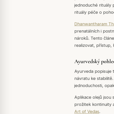
jednoduché rituály 
rituály péče o poh
Dhanwantharam Th
prenatálních i postn
nároků. Tento článe
realizovat, přístup,
Ayurvedský pohled
Ayurveda popisuje t
návratu ke stabilitě
jednoduchosti, opak
Aplikace olejů jsou 
prožitek kontinuit
Art of Vedas
.