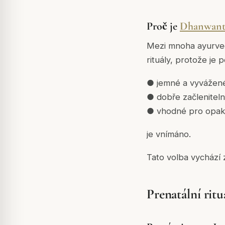
Proč je
Dhanwant
Mezi mnoha ayurved
rituály, protože je 
● jemné a vyvážen
● dobře začleniteln
● vhodné pro opak
je vnímáno.
Tato volba vychází z
Prenatální ritu