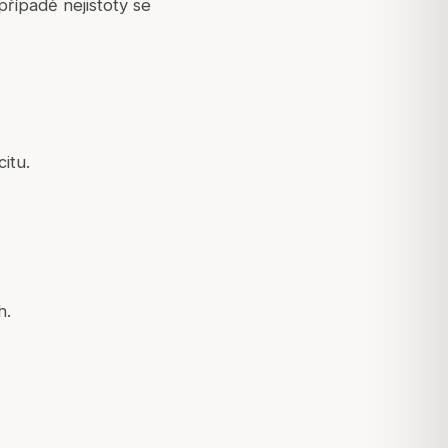
případě nejistoty se
itu.
h.