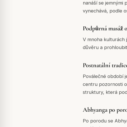
nanáší se jemnými p
vynechává, podle os
Podpůrná masáž o
V mnoha kulturách j
důvěru a prohloubit
Postnatální tradi
Poválečné období je
centru pozornosti o
struktury, která pod
Abhyanga po por
Po porodu se Abhyan