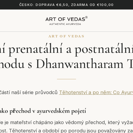
ČESKO: DOPRAVA €6,50, ZDARMA OD €100,00
ART OF VEDAS
í prenatální a postnatální
hodu s Dhanwantharam 
částí naší série průvodců
Těhotenství a po něm: Co Ayur
ako přechod v ayurvedském pojetí
e je mateřství chápáno jako vědomý přechod, který vyža
ost. Těhotenství a období po porodu jsou považovány za