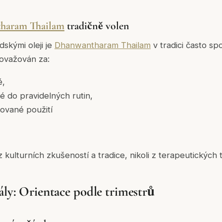
haram Thailam
tradičně volen
skými oleji je
Dhanwantharam Thailam
v tradici často sp
považován za:
é,
é do pravidelných rutin,
ované použití
 kulturních zkušeností a tradice, nikoli z terapeutických 
ály: Orientace podle trimestrů