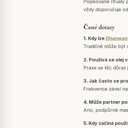
Popisované rituály p
vždy doporučuje od
Časté dotazy
1. Kdy lze
Dhanwant
Tradičně může být 
2. Používá se olej 
Praxe se liší; důraz
3. Jak často se pro
Frekvence závisí na
4. Může partner po
Ano, podpůrné masá
5. Kdy začíná použi