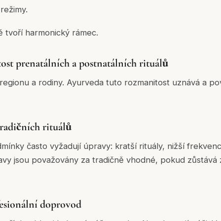
režimy.
ě tvoří harmonický rámec.
ost prenatálních a postnatálních rituálů
e regionu a rodiny. Ayurveda tuto rozmanitost uznává a pov
radičních rituálů
mínky často vyžadují úpravy: kratší rituály, nižší frekve
ravy jsou považovány za tradičně vhodné, pokud zůstáv
esionální doprovod