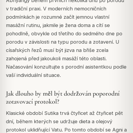
Abhyangy během prvních několika dnů po porodu
v tradiční praxi. V moderních nemocničních
podmínkách je rozumné začít jemnou vlastní
masážní rutinu, jakmile je žena doma a cítí se
pohodlně, obvykle od třetího do sedmého dne po
porodu v závislosti na typu porodu a zotavení. U
císařských řezů musí být jizva na břiše zcela
zahojená před jakoukoli masáží této oblasti.
Načasování konzultujte s porodní asistentkou podle
vaší individuální situace.
Jak dlouho by měl být dodržován poporodní
zotavovací protokol?
Klasické období Sutika trvá čtyřicet až čtyřicet pět
dní, během kterých se udržuje dieta a olejový
protokol uklidňující Vatu. Po tomto období se Agni a