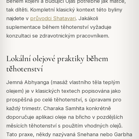
během kojení a budující Ojas potřebné jak matce,
tak dítěti. Kompletní klasický kontext této byliny
najdete v
průvodci Shatavari
. Jakákoli
suplementace během těhotenství vyžaduje
konzultaci se zdravotnickým pracovníkem.
Lokální olejové praktiky během
těhotenství
Jemná Abhyanga (masáž vlastního těla teplým
olejem) je v klasických textech popisována jako
prospěšná po celé těhotenství, s úpravami pro
každý trimestr. Charaka Samhita konkrétně
doporučuje aplikaci oleje na břicho v pozdějších
měsících těhotenství s použitím vhodných olejů.
Tato praxe, někdy nazývaná Snehana nebo Garbha