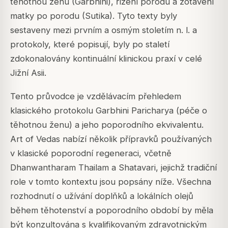
těhotnou ženu (Garbhini), řízení porodu a zotavení
matky po porodu (Sutika). Tyto texty byly
sestaveny mezi prvním a osmým stoletím n. l. a
protokoly, které popisují, byly po staletí
zdokonalovány kontinuální klinickou praxí v celé
Jižní Asii.
Tento průvodce je vzdělávacím přehledem
klasického protokolu Garbhini Paricharya (péče o
těhotnou ženu) a jeho poporodního ekvivalentu.
Art of Vedas nabízí několik přípravků používaných
v klasické poporodní regeneraci, včetně
Dhanwantharam Thailam a Shatavari, jejichž tradiční
role v tomto kontextu jsou popsány níže. Všechna
rozhodnutí o užívání doplňků a lokálních olejů
během těhotenství a poporodního období by měla
být konzultována s kvalifikovaným zdravotnickým