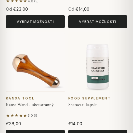
★★★★★
4.6 (5)
Na základě 5 hodnocení
Od
€23,00
Od
€14,00
VYBRAT MOŽNOSTI
VYBRAT MOŽNOSTI
KANSA TOOL
FOOD SUPPLEMENT
Kansa Wand - oboustranný
Shatavari kapsle
★★★★★
5.0 (9)
Na základě 9 hodnocení
€38,00
€14,00