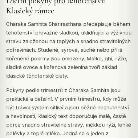
Dietní pokyny pro těhotenství:
Klasický rámec
Charaka Samhita Sharirasthana předepisuje během
těhotenství převážně sladkou, uklidňující a výživnou
stravu založenou na teplých a snadno stravitelných
potravinách. Studené, syrové, suché nebo příliš
kořeněné pokrmy jsou omezeny. Mléko, ghí, rýže,
sladké ovoce a kořenová zelenina tvoří základ
klasické těhotenské diety.
Pokyny podle trimestrů z Charaka Samhita jsou
praktické a detailní. V prvním trimestru, kdy může
být trávicí systém citlivý a jsou běžné nechutenství
a nevolnosti, klasický text doporučuje malé, časté
porce snadno stravitelné stravy, měkkou rýži, lehké
polévky a teplé mléko. Jedná se o jeden z