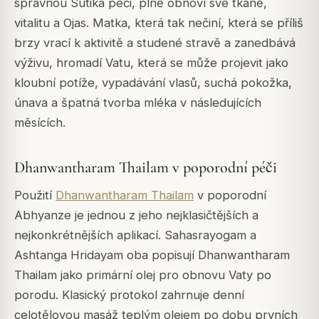
správnou Sutika péči, plně obnoví své tkáně,
vitalitu a Ojas. Matka, která tak nečiní, která se příliš
brzy vrací k aktivitě a studené stravě a zanedbává
výživu, hromadí Vatu, která se může projevit jako
kloubní potíže, vypadávání vlasů, suchá pokožka,
únava a špatná tvorba mléka v následujících
měsících.
Dhanwantharam Thailam v poporodní péči
Použití
Dhanwantharam Thailam
v poporodní
Abhyanze je jednou z jeho nejklasičtějších a
nejkonkrétnějších aplikací. Sahasrayogam a
Ashtanga Hridayam oba popisují Dhanwantharam
Thailam jako primární olej pro obnovu Vaty po
porodu. Klasický protokol zahrnuje denní
celotělovou masáž teplým olejem po dobu prvních