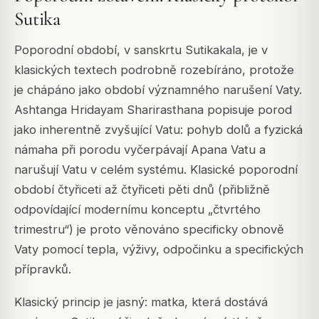
Sutika
Poporodní období, v sanskrtu Sutikakala, je v
klasických textech podrobně rozebíráno, protože
je chápáno jako období významného narušení Vaty.
Ashtanga Hridayam Sharirasthana popisuje porod
jako inherentně zvyšující Vatu: pohyb dolů a fyzická
námaha při porodu vyčerpávají Apana Vatu a
narušují Vatu v celém systému. Klasické poporodní
období čtyřiceti až čtyřiceti pěti dnů (přibližně
odpovídající modernímu konceptu „čtvrtého
trimestru“) je proto věnováno specificky obnově
Vaty pomocí tepla, výživy, odpočinku a specifických
přípravků.
Klasický princip je jasný: matka, která dostává