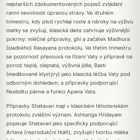
nejstarších zdokumentovaných popisů zvládání
ranní nevolnosti úpravou stravy. Ve druhém
trimestru, kdy plod rychleji roste a nároky na výživu
matky se zvyšují, klasická dieta zahrnuje výživnější
pokrmy: mléčné přípravky, ghí a začátek Madhura
(sladkého) Rasayana protokolu. Ve třetím trimestru
se pozornost přesouvá na řízení Vaty v přípravě na
porod: teplá, olejnatá, výživná jídla; Basti
(medikované klystýry) jako klasická léčba Vaty pod
odborným dohledem; a přípravky podporující
flexibilitu pánve a funkci Apana Vata.
Přípravky Shatavari mají v klasickém těhotenském
protokolu zvláštní význam. Ashtanga Hridayam
popisuje Shatavari jako specificky podporující
Artava (reprodukční tkáň), zvyšující tvorbu mléka