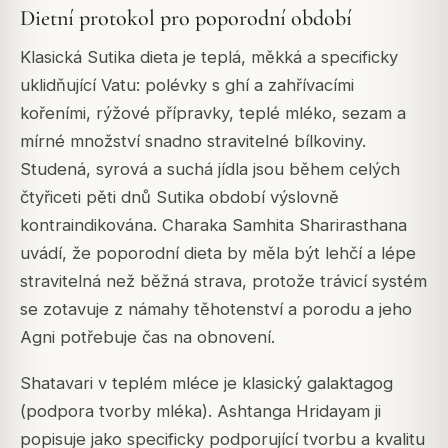
Dietní protokol pro poporodní období
Klasická Sutika dieta je teplá, měkká a specificky
uklidňující Vatu: polévky s ghí a zahřívacími
kořeními, rýžové přípravky, teplé mléko, sezam a
mírné množství snadno stravitelné bílkoviny.
Studená, syrová a suchá jídla jsou během celých
čtyřiceti pěti dnů Sutika období výslovně
kontraindikována. Charaka Samhita Sharirasthana
uvádí, že poporodní dieta by měla být lehčí a lépe
stravitelná než běžná strava, protože trávicí systém
se zotavuje z námahy těhotenství a porodu a jeho
Agni potřebuje čas na obnovení.
Shatavari v teplém mléce je klasický galaktagog
(podpora tvorby mléka). Ashtanga Hridayam ji
popisuje jako specificky podporující tvorbu a kvalitu