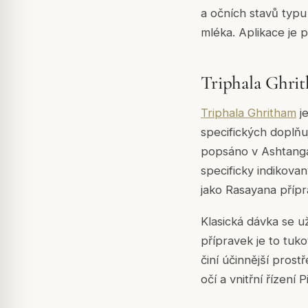
a očních stavů typu
mléka. Aplikace je p
Triphala Ghrit
Triphala Ghritham
je
specifických doplňu
popsáno v Ashtanga
specificky indikova
jako Rasayana přípr
Klasická dávka se 
přípravek je to tuko
činí účinnější pros
očí a vnitřní řízení