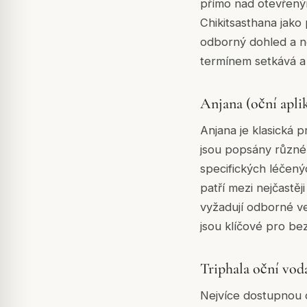
přímo nad otevřený
Chikitsasthana jako
odborný dohled a n
termínem setkává a 
Anjana (oční apli
Anjana je klasická p
jsou popsány různé
specifických léčenýc
patří mezi nejčastě
vyžadují odborné ved
jsou klíčové pro be
Triphala oční vod
Nejvíce dostupnou d