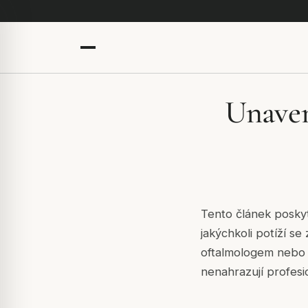
Unaven
Tento článek poskyt
jakýchkoli potíží s
oftalmologem nebo 
nenahrazují profesio