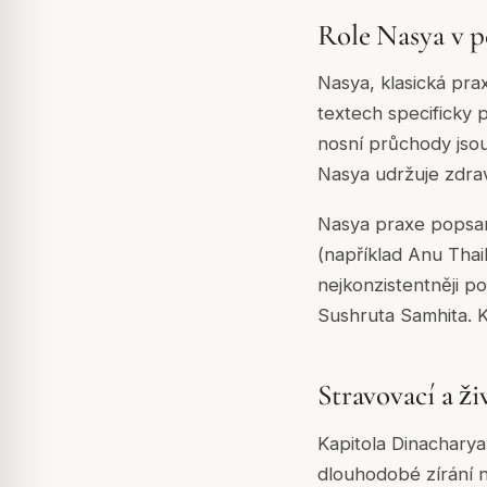
Role Nasya v p
Nasya, klasická pra
textech specificky 
nosní průchody jsou
Nasya udržuje zdrav
Nasya praxe popsan
(například Anu Thai
nejkonzistentněji 
Sushruta Samhita. 
Stravovací a ži
Kapitola Dinacharya
dlouhodobé zírání n