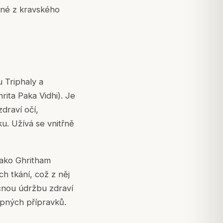
vené z kravského
 Triphaly a
rita Paka Vidhi). Je
draví očí,
u. Užívá se vnitřně
Jako Ghritham
ch tkání, což z něj
ecnou údržbu zdraví
tupných přípravků.