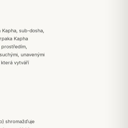
ka Kapha, sub-dosha,
Tarpaka Kapha
 prostředím,
 suchými, unavenými
 která vytváří
slo) shromažďuje