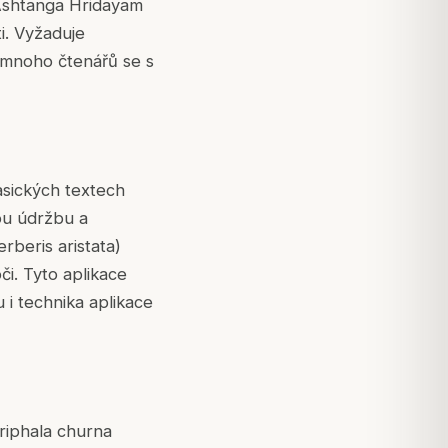
Ashtanga Hridayam
i. Vyžaduje
 mnoho čtenářů se s
lasických textech
ou údržbu a
rberis aristata)
či. Tyto aplikace
u i technika aplikace
Triphala churna