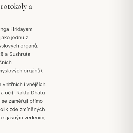
protokoly a
tanga Hridayam
 jako jednu z
myslových orgánů.
í) a Sushruta
očních
myslových orgánů).
 vnitřních i vnějších
k a oči), Rakta Dhatu
y se zaměřují přímo
kolik zde zmíněných
h s jasným vedením,