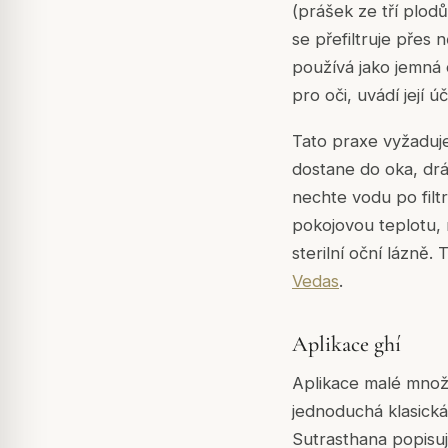
(prášek ze tří plodů
se přefiltruje přes 
používá jako jemná 
pro oči, uvádí její 
Tato praxe vyžaduje 
dostane do oka, dráž
nechte vodu po filt
pokojovou teplotu, 
sterilní oční lázně.
Vedas
.
Aplikace ghí
Aplikace malé množs
jednoduchá klasick
Sutrasthana popisuj