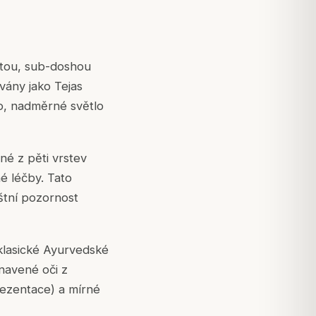
ittou, sub-doshou
vány jako Tejas
lo, nadměrné světlo
né z pěti vrstev
né léčby. Tato
štní pozornost
 klasické Ayurvedské
navené oči z
rezentace) a mírné