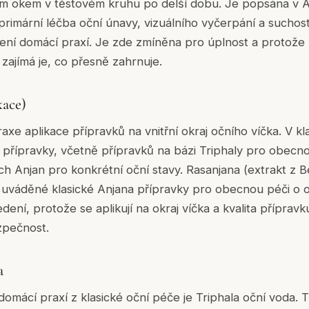
m okem v těstovém kruhu po delší dobu. Je popsána v 
 primární léčba oční únavy, vizuálního vyčerpání a suchost
ení domácí praxí. Je zde zmíněna pro úplnost a protože
zajímá je, co přesně zahrnuje.
kace)
raxe aplikace přípravků na vnitřní okraj očního víčka. V k
 přípravky, včetně přípravků na bázi Triphaly pro obecn
h Anjan pro konkrétní oční stavy. Rasanjana (extrakt z Be
ji uváděné klasické Anjana přípravky pro obecnou péči o o
ení, protože se aplikují na okraj víčka a kvalita přípravk
zpečnost.
a
omácí praxí z klasické oční péče je Triphala oční voda. 