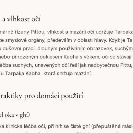
a vlhkost očí
imárně řízeny Pittou, vlhkost a mazání očí udržuje Tarpa
že smyslové orgány, především v oblasti hlavy. Když je 
 duševní prací, dlouhým používáním obrazovek, suchým
bo přirozeným poklesem Kapha s věkem, oči se stávají
á léčba suchých, unavených očí řeší jak nadbytečnou Pittu,
nou Tarpaka Kapha, která snižuje mazání.
praktiky pro domácí použití
l oka v ghí)
cká klinická léčba očí, při níž se čisté ghí (přepuštěné má