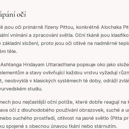
ápání očí
ě jsou oči primárně řízeny Pittou, konkrétně Alochaka P
lní vnímání a zpracování světla. Oční tkáně jsou klasifiko
 základní složení, proto jsou oči citlivé na nadměrné tep
ém těle.
 Ashtanga Hridayam Uttarasthana popisuje oko jako slože
 elementům a stavy ovlivňující každou vrstvu vyžadují růz
, neobvyklá v klasických systémech té doby, odráží zvlá
urvedském studiu.
ech jsou nejčastější oční potíže, které dobře reagují na
 únava očí z dlouhodobého používání obrazovek, suché a u
ebo suchého prostředí, citlivost na jasné světlo (Pitta p
aku spojené s obecnou únavou tkání nebo stárnutím.