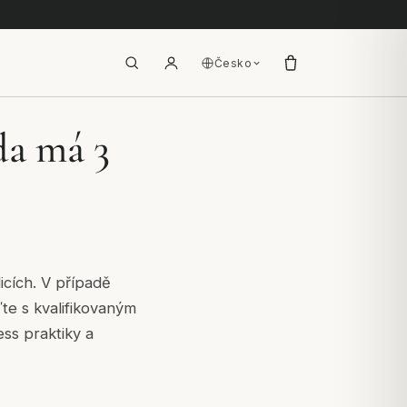
Česko
da má 3
icích. V případě
te s kvalifikovaným
ss praktiky a