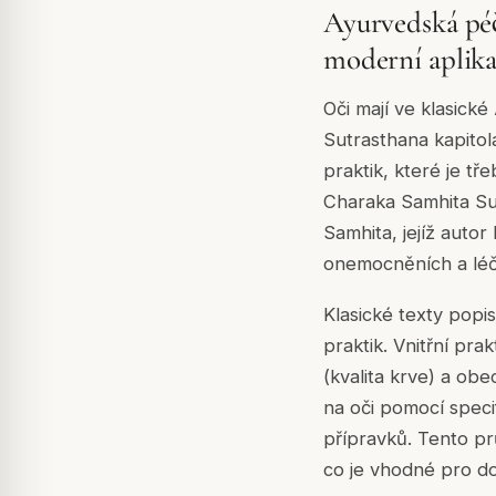
Ayurvedská péč
moderní aplik
Oči mají ve klasick
Sutrasthana kapitola
praktik, které je t
Charaka Samhita Sut
Samhita, jejíž autor
onemocněních a léč
Klasické texty popis
praktik. Vnitřní pra
(kvalita krve) a obe
na oči pomocí speci
přípravků. Tento pr
co je vhodné pro do