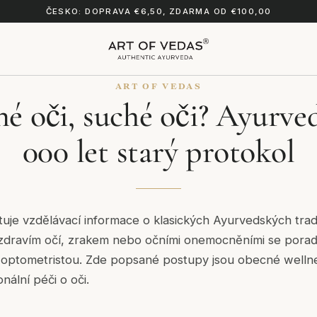
ČESKO: DOPRAVA €6,50, ZDARMA OD €100,00
ART OF VEDAS
é oči, suché oči? Ayurve
000 let starý protokol
uje vzdělávací informace o klasických Ayurvedských trad
e zdravím očí, zrakem nebo očními onemocněními se poraď
optometristou. Zde popsané postupy jsou obecné wellne
nální péči o oči.