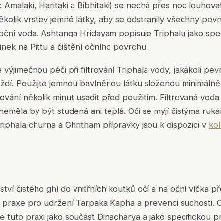
: Amalaki, Haritaki a Bibhitaki) se nechá přes noc louhova
několik vrstev jemné látky, aby se odstranily všechny pevn
oční voda. Ashtanga Hridayam popisuje Triphalu jako sp
účinek na Pittu a čištění očního povrchu.
výjimečnou péči při filtrování Triphala vody, jakákoli pev
dí. Použijte jemnou bavlněnou látku složenou minimálně čt
rování několik minut usadit před použitím. Filtrovaná voda
neměla by být studená ani teplá. Oči se myjí čistýma ru
 Triphala churna a Ghritham přípravky jsou k dispozici v
kol
tví čistého ghí do vnitřních koutků očí a na oční víčka p
á praxe pro udržení Tarpaka Kapha a prevenci suchosti. 
e tuto praxi jako součást Dinacharya a jako specifickou p