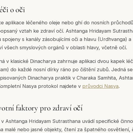
éči o oči
xe aplikace léčeného oleje nebo ghí do nosních průchodů
popsaný vztah ke zdraví očí. Ashtanga Hridayam Sutrasth
 spojeny s kanály zásobujícími oči a hlavu (Urdhvanga) a
í všech smyslových orgánů v oblasti hlavy, včetně očí.
á v klasické Dinacharya zahrnuje aplikaci dvou kapek lé
lam) do každé nosní dírky ráno po čištění zubů. Jedná se
popisovaných Dinacharya praktik v Charaka Samhita, Asht
Kompletní Nasya protokol najdete v
průvodci Nasya
.
votní faktory pro zdraví očí
 v Ashtanga Hridayam Sutrasthana uvádí specifické činnost
a malé nebo jasné objekty, čtení za špatného osvětlení, č