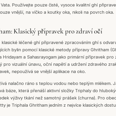
 Vata. Používejte pouze čisté, vysoce kvalitní ghí připra
ouze vnější, na víčko a koutky oka, nikoli na povrch oka.
ham: Klasický přípravek pro zdraví očí
 klasické léčené ghí připravené zpracováním ghí s odvaru
jících bylin pomocí klasické metody přípravy Ghritham (Gh
 Hridayam a Sahasrayogam jako primární přípravek pro z
ný pro vizuální únavu, oční napětí a udržení zdravého zrak
avek, nepoužívá se vnější aplikace na oko.
užívá nalačno ráno s teplou vodou nebo teplým mlékem. 
vá báze, která přenáší aktivní složky Triphaly do hluboký
tředek výživy tkání než samotný prášek (churna). Pro ob
 Pitty je Triphala Ghritham jedním z nejvíce klasických dos