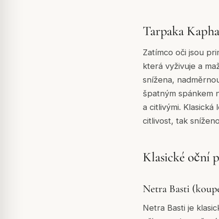
Tarpaka Kapha 
Zatímco oči jsou pr
která vyživuje a ma
snížena, nadměrnou
špatným spánkem ne
a citlivými. Klasick
citlivost, tak sníže
Klasické oční 
Netra Basti (koupe
Netra Basti je klasi