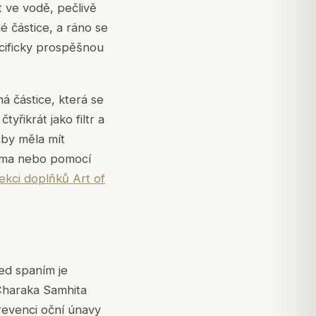
t ve vodě, pečlivě
é částice, a ráno se
ecificky prospěšnou
ná částice, která se
yřikrát jako filtr a
 by měla mít
kama nebo pomocí
ekci doplňků Art of
řed spaním je
Charaka Samhita
revenci oční únavy