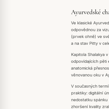
Ayurvedské ch
Ve klasické Ayurved
odpovědnou za vizuá
(prvek ohně) ve své
a na stav Pitty v cel
Kapitola Shalakya v
odpovídajících pěti
anatomická přesnost
věnovanou oku v Ay
V současných termín
praktiky: digitální
nedostatku spánku n
zhoršení kvality zr