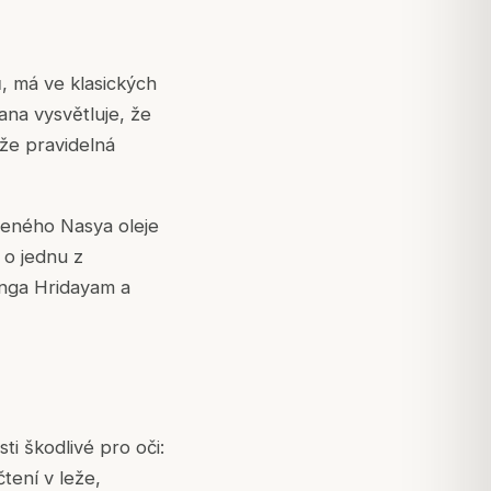
, má ve klasických
ana vysvětluje, že
 že pravidelná
čeného Nasya oleje
 o jednu z
anga Hridayam a
i škodlivé pro oči:
tení v leže,