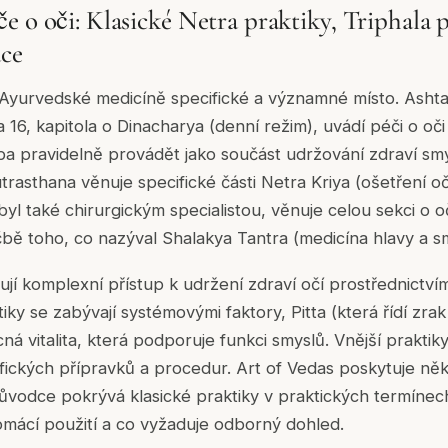
e o oči: Klasické Netra praktiky, Triphala 
ace
é Ayurvedské medicíně specifické a významné místo. Ash
 16, kapitola o Dinacharya (denní režim), uvádí péči o oči
řeba pravidelně provádět jako součást udržování zdraví s
rasthana věnuje specifické části Netra Kriya (ošetření oč
 byl také chirurgickým specialistou, věnuje celou sekci o 
bě toho, co nazýval Shalakya Tantra (medicína hlavy a s
ují komplexní přístup k udržení zdraví očí prostřednictvím
ktiky se zabývají systémovými faktory, Pitta (která řídí zra
cná vitalita, která podporuje funkci smyslů. Vnější praktik
fických přípravků a procedur. Art of Vedas poskytuje ně
ůvodce pokrývá klasické praktiky v praktických termínec
mácí použití a co vyžaduje odborný dohled.