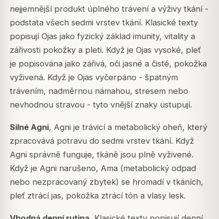
nejjemnější produkt úplného trávení a výživy tkání -
podstata všech sedmi vrstev tkání. Klasické texty
popisují Ojas jako fyzický základ imunity, vitality a
zářivosti pokožky a pleti. Když je Ojas vysoké, pleť
je popisována jako zářivá, oči jasné a čisté, pokožka
vyživená. Když je Ojas vyčerpáno - špatným
trávením, nadměrnou námahou, stresem nebo
nevhodnou stravou - tyto vnější znaky ustupují.
Silné Agni
, Agni je trávicí a metabolický oheň, který
zpracovává potravu do sedmi vrstev tkání. Když
Agni správně funguje, tkáně jsou plně vyživené.
Když je Agni narušeno, Ama (metabolický odpad
nebo nezpracovaný zbytek) se hromadí v tkáních,
pleť ztrácí jas, pokožka ztrácí tón a vlasy lesk.
Vhodná denní rutina
, Klasické texty popisují denní