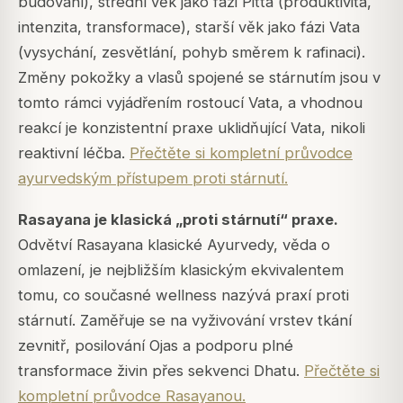
budování), střední věk jako fázi Pitta (produktivita,
intenzita, transformace), starší věk jako fázi Vata
(vysychání, zesvětlání, pohyb směrem k rafinaci).
Změny pokožky a vlasů spojené se stárnutím jsou v
tomto rámci vyjádřením rostoucí Vata, a vhodnou
reakcí je konzistentní praxe uklidňující Vata, nikoli
reaktivní léčba.
Přečtěte si kompletní průvodce
ayurvedským přístupem proti stárnutí.
Rasayana je klasická „proti stárnutí“ praxe.
Odvětví Rasayana klasické Ayurvedy, věda o
omlazení, je nejbližším klasickým ekvivalentem
tomu, co současné wellness nazývá praxí proti
stárnutí. Zaměřuje se na vyživování vrstev tkání
zevnitř, posilování Ojas a podporu plné
transformace živin přes sekvenci Dhatu.
Přečtěte si
kompletní průvodce Rasayanou.