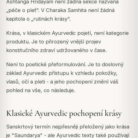
Ashtanga Hridayam není žádná sekce nazvaná
„péče o pleť“. V Charaka Samhita není žádná
kapitola o „rutinách krásy“.
Krása, v klasickém Ayurvedic pojetí, není kategorie
produktu. Je to přirozený vnější projev
konstitučního zdraví udržovaného v čase.
Není to poetické přeformulování. Je to doslovný
základ Ayurvedic přístupu k vzhledu pokožky,
vlasů, očí a pleti - a jeho pochopení změní váš
pohled na vše, co následuje.
Klasické Ayurvedic pochopení krásy
Sanskrtový termín nejpřesněji přeložený jako krása
je "Saundarya" - ale Ayurvedic texty také používají