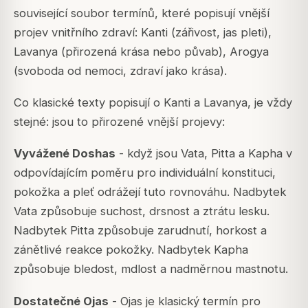
související soubor termínů, které popisují vnější
projev vnitřního zdraví: Kanti (zářivost, jas pleti),
Lavanya (přirozená krása nebo půvab), Arogya
(svoboda od nemoci, zdraví jako krása).
Co klasické texty popisují o Kanti a Lavanya, je vždy
stejné: jsou to přirozené vnější projevy:
Vyvážené Doshas
- když jsou Vata, Pitta a Kapha v
odpovídajícím poměru pro individuální konstituci,
pokožka a pleť odrážejí tuto rovnováhu. Nadbytek
Vata způsobuje suchost, drsnost a ztrátu lesku.
Nadbytek Pitta způsobuje zarudnutí, horkost a
zánětlivé reakce pokožky. Nadbytek Kapha
způsobuje bledost, mdlost a nadměrnou mastnotu.
Dostatečné Ojas
- Ojas je klasický termín pro