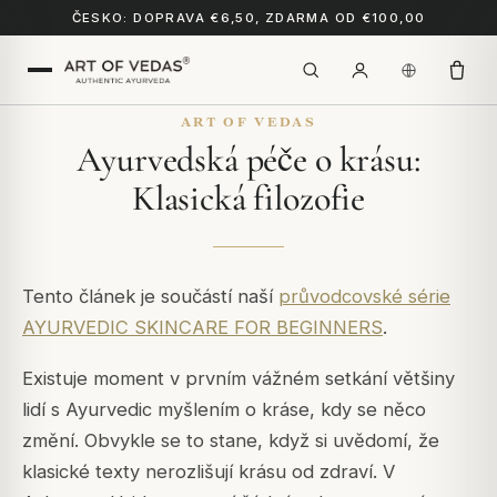
ČESKO: DOPRAVA €6,50, ZDARMA OD €100,00
ART OF VEDAS
Ayurvedská péče o krásu:
Klasická filozofie
Tento článek je součástí naší
průvodcovské série
AYURVEDIC SKINCARE FOR BEGINNERS
.
Existuje moment v prvním vážném setkání většiny
lidí s Ayurvedic myšlením o kráse, kdy se něco
změní. Obvykle se to stane, když si uvědomí, že
klasické texty nerozlišují krásu od zdraví. V