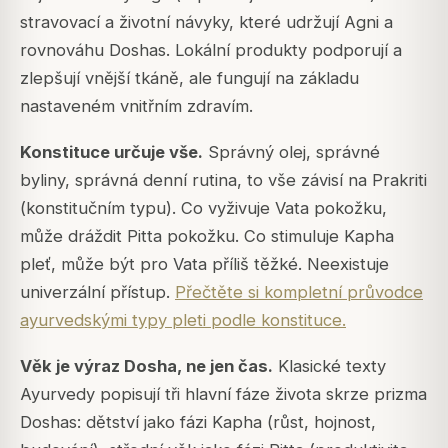
stravovací a životní návyky, které udržují Agni a
rovnováhu Doshas. Lokální produkty podporují a
zlepšují vnější tkáně, ale fungují na základu
nastaveném vnitřním zdravím.
Konstituce určuje vše.
Správný olej, správné
byliny, správná denní rutina, to vše závisí na Prakriti
(konstitučním typu). Co vyživuje Vata pokožku,
může dráždit Pitta pokožku. Co stimuluje Kapha
pleť, může být pro Vata příliš těžké. Neexistuje
univerzální přístup.
Přečtěte si kompletní průvodce
ayurvedskými typy pleti podle konstituce.
Věk je výraz Dosha, ne jen čas.
Klasické texty
Ayurvedy popisují tři hlavní fáze života skrze prizma
Doshas: dětství jako fázi Kapha (růst, hojnost,