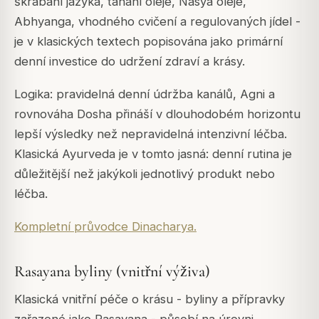
škrábání jazyka, tahání oleje, Nasya oleje,
Abhyanga, vhodného cvičení a regulovaných jídel -
je v klasických textech popisována jako primární
denní investice do udržení zdraví a krásy.
Logika: pravidelná denní údržba kanálů, Agni a
rovnováha Dosha přináší v dlouhodobém horizontu
lepší výsledky než nepravidelná intenzivní léčba.
Klasická Ayurveda je v tomto jasná: denní rutina je
důležitější než jakýkoli jednotlivý produkt nebo
léčba.
Kompletní průvodce Dinacharya.
Rasayana byliny (vnitřní výživa)
Klasická vnitřní péče o krásu - byliny a přípravky
zařazené jako Rasayana - působí na úrovni