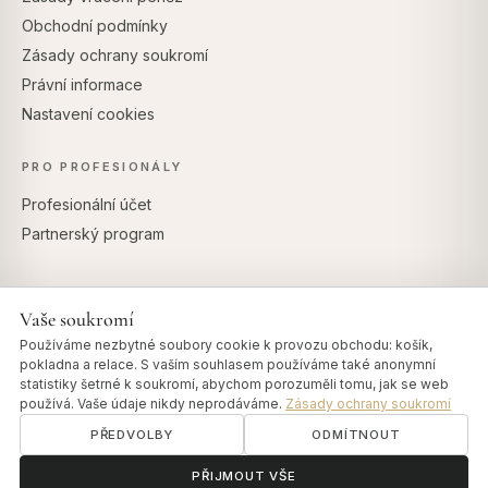
Obchodní podmínky
Zásady ochrany soukromí
Právní informace
Nastavení cookies
PRO PROFESIONÁLY
Profesionální účet
Partnerský program
Vaše soukromí
BEZPEČNÉ PLATBY
Používáme nezbytné soubory cookie k provozu obchodu: košík,
pokladna a relace. S vaším souhlasem používáme také anonymní
statistiky šetrné k soukromí, abychom porozuměli tomu, jak se web
používá. Vaše údaje nikdy neprodáváme.
Zásady ochrany soukromí
PŘEDVOLBY
ODMÍTNOUT
© 2026 Art of Vedas · Authentic Ayurveda d.o.o.
info@artofvedas.com
ॐ
Potřebujete pomoc?
PŘIJMOUT VŠE