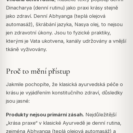
Dinacharya (denní rutinu) jako praxi krásy stejně
jako zdraví. Denní Abhyanga (teplá olejová
automasáž), škrábání jazyka, Nasya olej, to nejsou
jen zdravotní úkony. Jsou to fyzické praktiky,
kterými je Vata ukotvena, kanály udržovány a vnější
tkáně vyživovány.
Proč to mění přístup
Jakmile pochopíte, že klasická ayurvedská péče o
krásu je vyjádřením konstitučního zdraví, důsledky
jsou jasné:
Produkty nejsou primární zásah.
Nejdůležitější
„krása praxe“ v klasické Ayurvedě je denní rutina,
zejména Abhyanga (teplá olejová automasáž) a