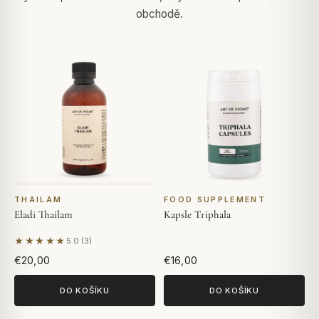
obchodě.
THAILAM
FOOD SUPPLEMENT
Eladi Thailam
Kapsle Triphala
★★★★★
5.0 (3)
Na základě 3 hodnocení
€20,00
€16,00
DO KOŠÍKU
DO KOŠÍKU