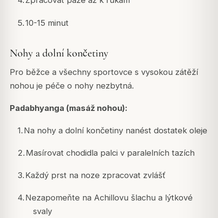
4.
Zpracovat paže až k rukám
5.
10-15 minut
Nohy a dolní končetiny
Pro běžce a všechny sportovce s vysokou zátěží
nohou je péče o nohy nezbytná.
Padabhyanga (masáž nohou):
1.
Na nohy a dolní končetiny nanést dostatek oleje
2.
Masírovat chodidla palci v paralelních tazích
3.
Každý prst na noze zpracovat zvlášť
4.
Nezapomeňte na Achillovu šlachu a lýtkové
svaly