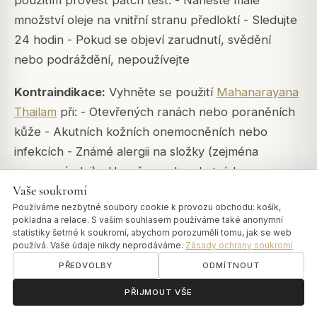
použitím provést patch test: - Naneste malé
množství oleje na vnitřní stranu předloktí - Sledujte
24 hodin - Pokud se objeví zarudnutí, svědění
nebo podráždění, nepoužívejte
Kontraindikace:
Vyhněte se použití
Mahanarayana
Thailam
při: - Otevřených ranách nebo poraněních
kůže - Akutních kožních onemocněních nebo
infekcích - Známé alergii na složky (zejména
sezamový olej) - Horečce nebo akutních
Vaše soukromí
onemocněních
Používáme nezbytné soubory cookie k provozu obchodu: košík,
pokladna a relace. S vaším souhlasem používáme také anonymní
Při poraněních:
Mahanarayana Thailam
je produkt
statistiky šetrné k soukromí, abychom porozuměli tomu, jak se web
pro péči o tělo a nenahrazuje léčbu. Při
používá. Vaše údaje nikdy neprodáváme.
Zásady ochrany soukromí
sportovních úrazech by měl být vždy nejprve
PŘEDVOLBY
ODMÍTNOUT
konzultován lékař nebo fyzioterapeut.
ॐ
Potřebujete pomoc?
PŘIJMOUT VŠE