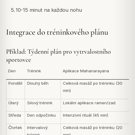
5.
10-15 minut na každou nohu
Integrace do tréninkového plánu
Příklad: Týdenní plán pro vytrvalostního
sportovce
Den
Trénink
Aplikace Mahanarayana
Pondělí
Dlouhý běh
Celková masáž po tréninku (30
min)
Úterý
Silový trénink
Lokální aplikace ramen/zad
Středa
Den odpočinku
Intenzivní rituál (45 min)
Čtvrtek
Intervalový
Celková masáž po tréninku (20
trénink
min)