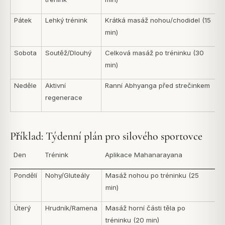
Pátek
Lehký trénink
Krátká masáž nohou/chodidel (15
min)
Sobota
Soutěž/Dlouhý
Celková masáž po tréninku (30
min)
Neděle
Aktivní
Ranní Abhyanga před strečinkem
regenerace
Příklad: Týdenní plán pro silového sportovce
Den
Trénink
Aplikace Mahanarayana
Pondělí
Nohy/Gluteály
Masáž nohou po tréninku (25
min)
Úterý
Hrudník/Ramena
Masáž horní části těla po
tréninku (20 min)