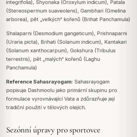
integrifolia), Shyonaka (Oroxylum indicum), Patala
(Stereospermum suaveolens), Gambhari (Gmelina
arborea), pět „velkých“ kořenů (Brihat Panchamula)
Shalaparni (Desmodium gangeticum), Prishnaparni
(Uraria picta), Brihati (Solanum indicum), Kantakari
(Solanum xanthocarpum), Gokshura (Tribulus
terrestris), pět „malých“ kořenů (Laghu
Panchamula)
Reference Sahasrayogam:
Sahasrayogam
popisuje Dashmoolu jako primární skupinu pro
formulace vyrovnávající Vata a zdůrazňuje její
tradiční použití v tělových olejích.
Sezónní úpravy pro sportovce