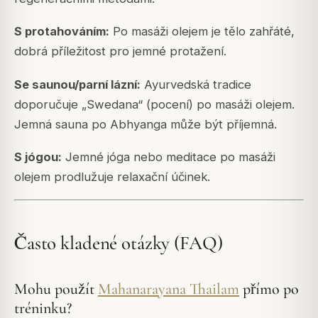
S protahováním:
Po masáži olejem je tělo zahřáté,
dobrá příležitost pro jemné protažení.
Se saunou/parní lázní:
Ayurvedská tradice
doporučuje „Swedana“ (pocení) po masáži olejem.
Jemná sauna po Abhyanga může být příjemná.
S jógou:
Jemné jóga nebo meditace po masáži
olejem prodlužuje relaxační účinek.
Často kladené otázky (FAQ)
Mohu použít
Mahanarayana Thailam
přímo po
tréninku?